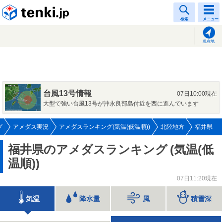
tenki.jp
検索
メニュー
現在地
台風13号情報
07日10:00現在
大型で強い台風13号が沖永良部島付近を西に進んでいます
プ
アメダス実況
アメダスランキング(気温(低温順))
北陸地方
福井県
福井県のアメダスランキング
(気温(低
温順))
07日11:20現在
気温
降水量
風
積雪深