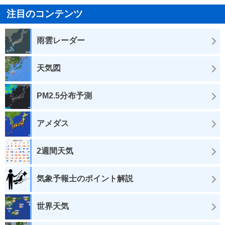
注目のコンテンツ
雨雲レーダー
天気図
PM2.5分布予測
アメダス
2週間天気
気象予報士のポイント解説
世界天気