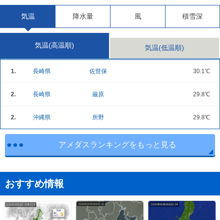
気温
降水量
風
積雪深
気温(高温順)
気温(低温順)
1.
長崎県
佐世保
30.1℃
2.
長崎県
厳原
29.8℃
2.
沖縄県
所野
29.8℃
アメダスランキングをもっと見る
おすすめ情報