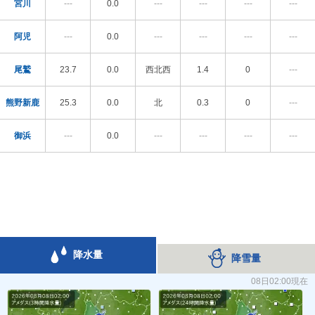
宮川
---
0.0
---
---
---
---
阿児
---
0.0
---
---
---
---
尾鷲
23.7
0.0
西北西
1.4
0
---
熊野新鹿
25.3
0.0
北
0.3
0
---
御浜
---
0.0
---
---
---
---
降水量
降雪量
08日02:00現在