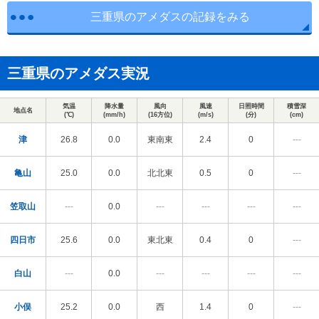
三重県のアメダスの記録をみる
三重県のアメダス実況
気温
降水量
風向
風速
日照時間
積雪深
地点名
(℃)
(mm/h)
(16方位)
(m/s)
(分)
(cm)
津
26.8
0.0
東南東
2.4
0
---
亀山
25.0
0.0
北北東
0.5
0
---
笠取山
---
0.0
---
---
---
---
四日市
25.6
0.0
東北東
0.4
0
---
白山
---
0.0
---
---
---
---
小俣
25.2
0.0
西
1.4
0
---