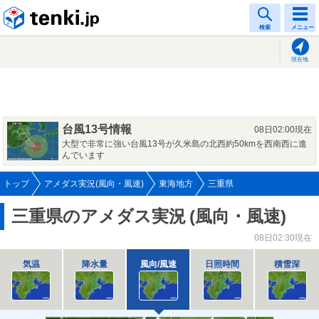
tenki.jp
検索
メニュー
現在地
台風13号情報
08日02:00現在
大型で非常に強い台風13号が久米島の北西約50kmを西南西に進
んでいます
トップ
アメダス実況(風向・風速)
東海地方
三重県
三重県のアメダス実況
(風向・風速)
08日02:30現在
気温
降水量
風向/風速
日照時間
積雪深