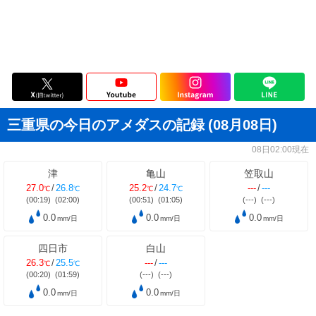
三重県の今日のアメダスの記録
(08月08日)
08日02:00現在
津
亀山
笠取山
27.0
/
26.8
25.2
/
24.7
---
/
---
℃
℃
℃
℃
(00:19)
(02:00)
(00:51)
(01:05)
(---)
(---)
0.0
0.0
0.0
mm/日
mm/日
mm/日
四日市
白山
26.3
/
25.5
---
/
---
℃
℃
(00:20)
(01:59)
(---)
(---)
0.0
0.0
mm/日
mm/日