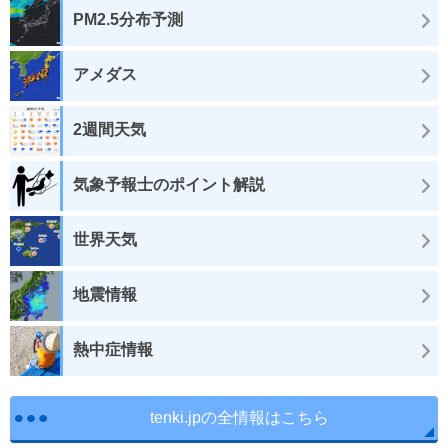
PM2.5分布予測
アメダス
2週間天気
気象予報士のポイント解説
世界天気
地震情報
熱中症情報
tenki.jpの全情報はこちら