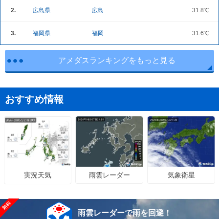
2.
広島県
広島
31.8℃
3.
福岡県
福岡
31.6℃
アメダスランキングをもっと見る
おすすめ情報
雨雲レーダー
気象衛星
実況天気
雨雲レーダーで雨を回避！