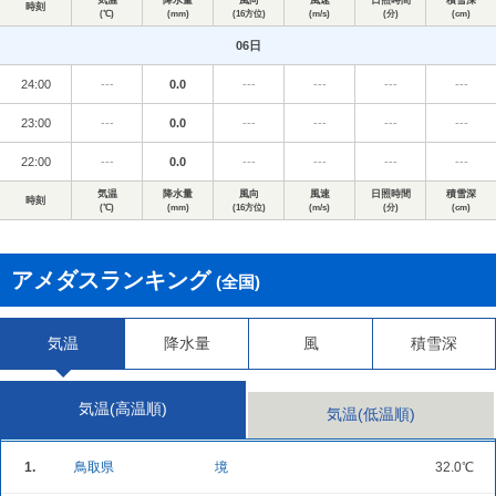
気温
降水量
風向
風速
日照時間
積雪深
時刻
(℃)
(mm)
(16方位)
(m/s)
(分)
(cm)
06日
24:00
---
0.0
---
---
---
---
23:00
---
0.0
---
---
---
---
22:00
---
0.0
---
---
---
---
気温
降水量
風向
風速
日照時間
積雪深
時刻
(℃)
(mm)
(16方位)
(m/s)
(分)
(cm)
アメダスランキング
(全国)
気温
降水量
風
積雪深
気温(高温順)
気温(低温順)
1.
鳥取県
境
32.0℃