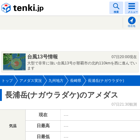
tenki.jp
検索
メニュー
現在地
台風13号情報
07日20:00現在
大型で非常に強い台風13号が那覇市の北約110kmを西に進んでい
ます
トップ
アメダス実況
九州地方
長崎県
長浦岳(ナガウラダケ)
長浦岳(ナガウラダケ)のアメダス
07日21:30観測
現在
---
日最高
---
気温
日最低
---