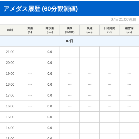
アメダス履歴
(60分観測値)
07日21:00観測
気温
降水量
風向
風速
日照時間
積雪深
時刻
(℃)
(mm)
(16方位)
(m/s)
(分)
(cm)
07日
21:00
---
0.0
---
---
---
---
20:00
---
0.0
---
---
---
---
19:00
---
0.0
---
---
---
---
18:00
---
0.0
---
---
---
---
17:00
---
0.0
---
---
---
---
16:00
---
0.0
---
---
---
---
15:00
---
0.0
---
---
---
---
14:00
---
0.0
---
---
---
---
13:00
---
0.0
---
---
---
---