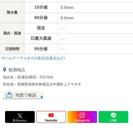
10分値
0.0mm
降水量
60分値
0.0mm
現在
---
風向・風速
日最大風速
---
60分値
---
日照時間
※ヘルプ > アメダスの見方(注意点など)
観測地点
地点名：長浦岳(標高：510.0m)
所在地：長崎県長崎市神浦北大中尾町上アマサキ
地図で確認