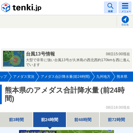
tenki.jp
検索
メニュー
現在地
台風13号情報
08日15:00現在
大型で非常に強い台風13号が久米島の西北西約170kmを西に進ん
でいます
ップ
アメダス実況
アメダス合計降水量(前24時間)
九州地方
熊本県
熊本県のアメダス合計降水量
(前24時
間)
08日16:00現在
前3時間
前24時間
前48時間
前72時間