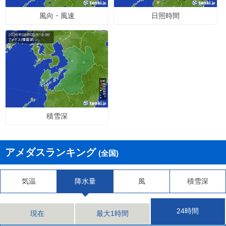
風向・風速
日照時間
積雪深
アメダスランキング
(全国)
気温
降水量
風
積雪深
24時間
現在
最大1時間