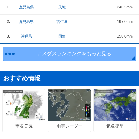
1.
鹿児島県
天城
240.5mm
2.
鹿児島県
古仁屋
197.0mm
3.
沖縄県
国頭
158.0mm
アメダスランキングをもっと見る
おすすめ情報
雨雲レーダー
気象衛星
実況天気