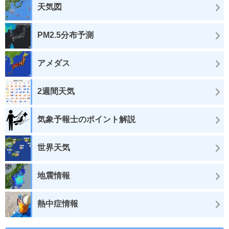
天気図
PM2.5分布予測
アメダス
2週間天気
気象予報士のポイント解説
世界天気
地震情報
熱中症情報