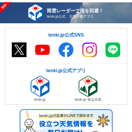
雨雲レーダーで雨を回避！
tenki.jp公式 天気予報アプリ
tenki.jp公式SNS
tenki.jp公式アプリ
tenki.jp
tenki.jp 登山天気