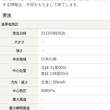
する情報は、今回をもちまして終了します。
実況
温帯低気圧
31日03時現在
実況日時
---
大きさ
---
強さ
日本の南
存在地域
北緯 31度00分
中心位置
東経 138度00分
北東に30km/h
方向・速さ
998hPa
中心気圧
---
最大風速
---
最大瞬間風速