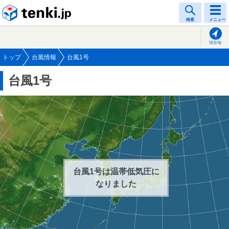
tenki.jp
検索
メニュー
現在地
トップ
台風情報
台風1号
台風1号
台風1号は温帯低気圧に
なりました