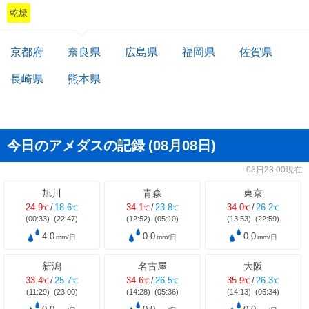
乾燥
京都府
奈良県
広島県
福岡県
佐賀県
長崎県
熊本県
今日のアメダスの記録
(08月08日)
08日23:00現在
旭川
青森
東京
24.9
/
18.6
34.1
/
23.8
34.0
/
26.2
℃
℃
℃
℃
℃
℃
(00:33)
(22:47)
(12:52)
(05:10)
(13:53)
(22:59)
4.0
0.0
0.0
mm/日
mm/日
mm/日
新潟
名古屋
大阪
33.4
/
25.7
34.6
/
26.5
35.9
/
26.3
℃
℃
℃
℃
℃
℃
(11:29)
(23:00)
(14:28)
(05:36)
(14:13)
(05:34)