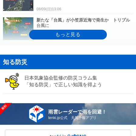
08/09(日)13:06
新たな「台風」が小笠原近海で発生か トリプル
台風に
08/09(日)12:13
熊本県で震度4の地震 津波の心配なし
知る防災
08/09(日)08:07
日本気象協会監修の防災コラム集
関東から東北は局地的に大雨 沖縄は台風の影響
で強風・大しけ 今日9日(日)の天気
「知る防災」で正しい知識を得よう
08/09(日)07:52
台風15号は11日に東北に上陸のおそれ 台風のた
まご次々と発生でお盆休みに影響も
雨雲レーダーで雨を回避！
08/09(日)07:21
tenki.jp公式 天気予報アプリ
気象予報士の解説をもっと見る