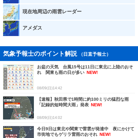
現在地周辺の雨雲レーダー
アメダス
気象予報士のポイント解説
（日直予報士）
お盆の天気 台風15号は11日に東北に上陸のおそ
れ 関東も雨の日が多い
NEW!
08/09(日)14:42
【速報】秋田県で1時間に約100ミリの猛烈な雨
「記録的短時間大雨」発表
NEW!
08/09(日)14:02
今日9日は東北や関東で雷雲が発達中 夜にかけて
市街地でもゲリラ雷雨のおそれ
NEW!