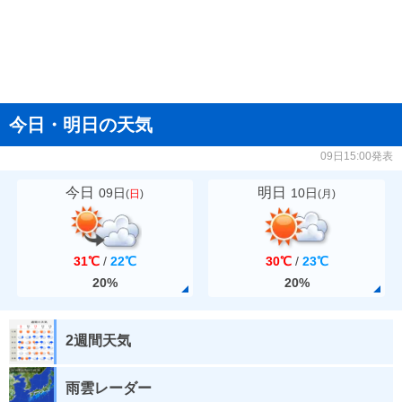
今日・明日の天気
09日15:00発表
今日
明日
09日
10日
(
日
)
(
月
)
31℃
/
22℃
30℃
/
23℃
20%
20%
2週間天気
雨雲レーダー