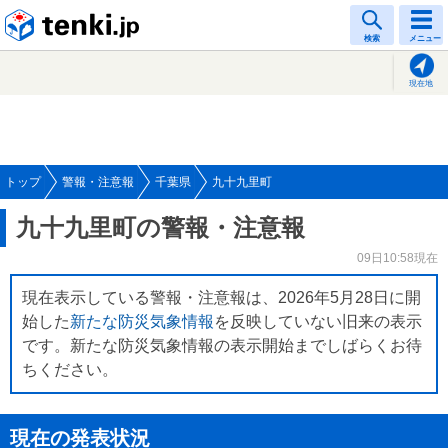
tenki.jp
検索
メニュー
現在地
トップ
警報・注意報
千葉県
九十九里町
九十九里町の警報・注意報
09日10:58現在
現在表示している警報・注意報は、2026年5月28日に開
始した
新たな防災気象情報
を反映していない旧来の表示
です。新たな防災気象情報の表示開始までしばらくお待
ちください。
現在の発表状況