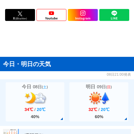
今日・明日の天気
08日21:00発表
今日
明日
08日
09日
(
土
)
(
日
)
34℃
/
20℃
32℃
/
20℃
40%
60%