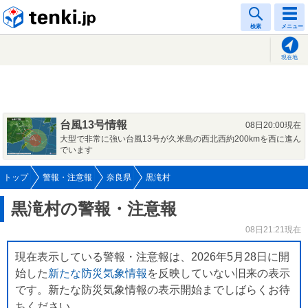
tenki.jp
検索
メニュー
現在地
台風13号情報
08日20:00現在
大型で非常に強い台風13号が久米島の西北西約200kmを西に進ん
でいます
トップ
警報・注意報
奈良県
黒滝村
黒滝村の警報・注意報
08日21:21現在
現在表示している警報・注意報は、2026年5月28日に開
始した
新たな防災気象情報
を反映していない旧来の表示
です。新たな防災気象情報の表示開始までしばらくお待
ちください。