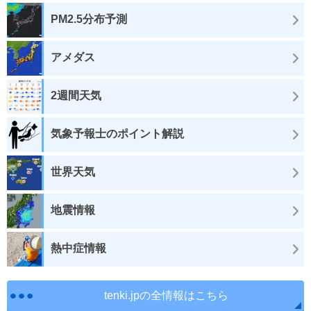
PM2.5分布予測
アメダス
2週間天気
気象予報士のポイント解説
世界天気
地震情報
熱中症情報
tenki.jpの全情報はこちら