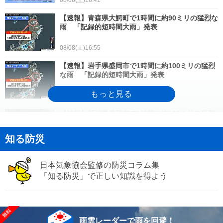
【速報】青森県大鰐町で1時間に約90ミリの猛烈な
雨 「記録的短時間大雨」発表
08/08(土)16:55
【速報】岩手県盛岡市で1時間に約100ミリの猛烈
な雨 「記録的短時間大雨」発表
08/08(土)16:46
【速報】新潟県長岡市で1時間に約100ミリの猛烈
な雨 「記録的短時間大雨」発表
知る防災
08/08(土)15:40
台風15号がお盆休みの東北地方に直撃か 関東も
日本気象協会監修の防災コラム集
影響を受け曇りや雨の日が続く
「知る防災」で正しい知識を得よう
08/08(土)15:34
【速報】新潟県中越で今後3時間以内に線状降水帯
発生のおそれ 8日15時00分発表
雨雲レーダーで雨を回避！