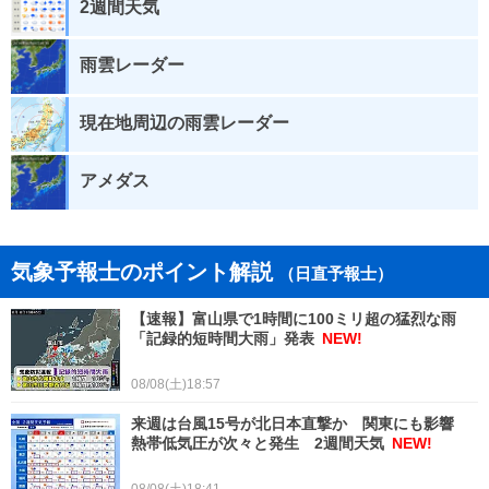
2週間天気
雨雲レーダー
現在地周辺の雨雲レーダー
アメダス
気象予報士のポイント解説
（日直予報士）
【速報】富山県で1時間に100ミリ超の猛烈な雨
「記録的短時間大雨」発表
NEW!
08/08(土)18:57
来週は台風15号が北日本直撃か 関東にも影響
熱帯低気圧が次々と発生 2週間天気
NEW!
08/08(土)18:41