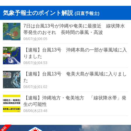
気象予報士のポイント解説
(日直予報士)
7日は台風13号が沖縄や奄美に最接近 線状降水
帯発生のおそれ 長時間の暴風・高波
08/07(金)06:05
【速報】台風13号 沖縄本島の一部が暴風域に入
りました
08/07(金)04:53
【速報】台風13号 奄美大島が暴風域に入りまし
た
08/07(金)01:02
【速報】沖縄地方・奄美地方 「線状降水帯」発
生の可能性
08/06(木)23:48