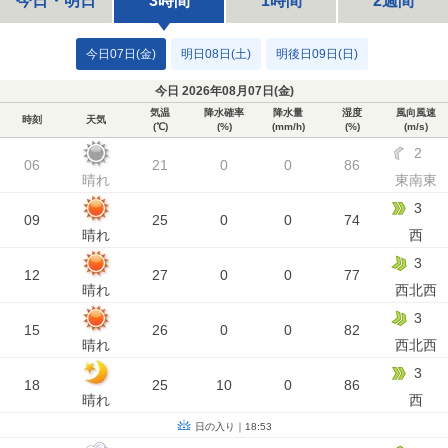
今日・明日
3時間
1時間
2週間
今日07日(金)
明日08日(土)
明後日09日(日)
今日 2026年08月07日(
金
)
気温
降水確率
降水量
湿度
風向風速
時刻
天気
(℃)
(%)
(mm/h)
(%)
(m/s)
2
06
21
0
0
86
晴れ
東南東
3
09
25
0
0
74
晴れ
西
3
12
27
0
0
77
晴れ
西北西
3
15
26
0
0
82
晴れ
西北西
3
18
25
10
0
86
晴れ
西
日の入り｜18:53