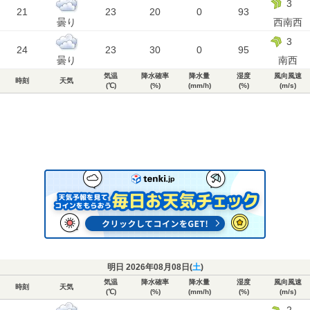
3
21
23
20
0
93
曇り
西南西
3
24
23
30
0
95
曇り
南西
気温
降水確率
降水量
湿度
風向風速
時刻
天気
(℃)
(%)
(mm/h)
(%)
(m/s)
明日 2026年08月08日(
土
)
気温
降水確率
降水量
湿度
風向風速
時刻
天気
(℃)
(%)
(mm/h)
(%)
(m/s)