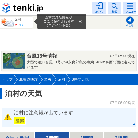
tenki.jp
ログイン
検索
メニュー
直前に見た情報が
泊村
ここに保存されます
27
/
19
（ログイン不要）
現在地
台風13号情報
07日05:00現在
大型で強い台風13号が沖永良部島の東約140kmを西北西に進んで
います
トップ
北海道地方
道央
泊村
3時間天気
泊村の天気
07日06:00発表
泊村に注意報が出ています
濃霧