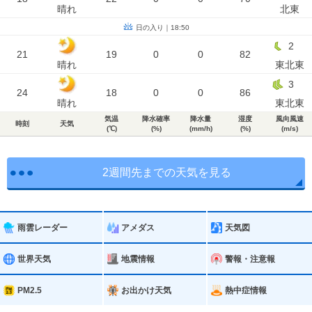
晴れ
北東
日の入り｜18:50
2
21
19
0
0
82
晴れ
東北東
3
24
18
0
0
86
晴れ
東北東
気温
降水確率
降水量
湿度
風向風速
時刻
天気
(℃)
(%)
(mm/h)
(%)
(m/s)
2週間先までの天気を見る
雨雲レーダー
アメダス
天気図
世界天気
地震情報
警報・注意報
PM2.5
お出かけ天気
熱中症情報