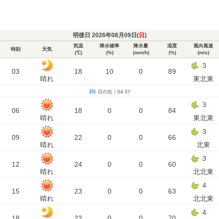
明後日 2026年08月09日(
日
)
気温
降水確率
降水量
湿度
風向風速
時刻
天気
(℃)
(%)
(mm/h)
(%)
(m/s)
3
03
18
10
0
89
晴れ
東北東
日の出｜04:37
3
06
18
0
0
84
晴れ
東北東
3
09
22
0
0
66
晴れ
北東
3
12
24
0
0
60
晴れ
北北東
4
15
23
0
0
63
晴れ
北北東
4
18
22
0
0
70