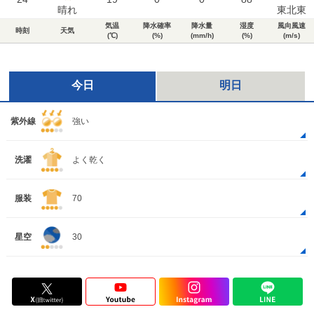
晴れ
東北東
気温
降水確率
降水量
湿度
風向風速
時刻
天気
(℃)
(%)
(mm/h)
(%)
(m/s)
今日
明日
紫外線
強い
洗濯
よく乾く
服装
70
星空
30