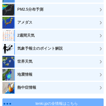
PM2.5分布予測
アメダス
2週間天気
気象予報士のポイント解説
世界天気
地震情報
熱中症情報
tenki.jpの全情報はこちら