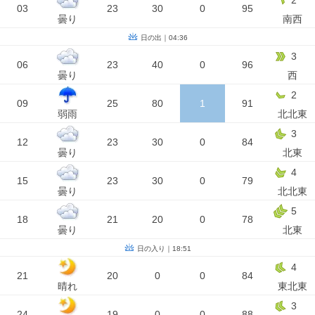
2
03
23
30
0
95
曇り
南西
日の出｜04:36
3
06
23
40
0
96
曇り
西
2
09
25
80
1
91
弱雨
北北東
3
12
23
30
0
84
曇り
北東
4
15
23
30
0
79
曇り
北北東
5
18
21
20
0
78
曇り
北東
日の入り｜18:51
4
21
20
0
0
84
晴れ
東北東
3
24
19
0
0
88