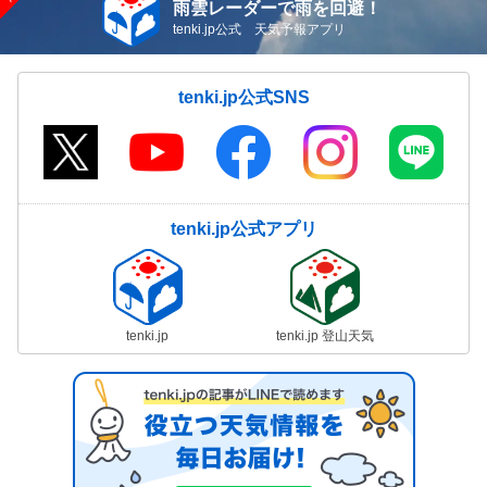
雨雲レーダーで雨を回避！
tenki.jp公式 天気予報アプリ
tenki.jp公式SNS
tenki.jp公式アプリ
tenki.jp
tenki.jp 登山天気