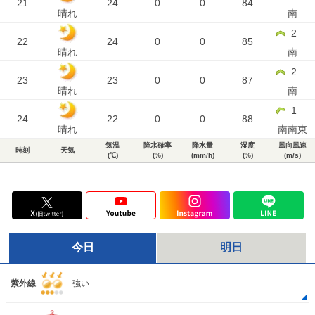
21
24
0
0
84
晴れ
南
2
22
24
0
0
85
晴れ
南
2
23
23
0
0
87
晴れ
南
1
24
22
0
0
88
晴れ
南南東
気温
降水確率
降水量
湿度
風向風速
時刻
天気
(℃)
(%)
(mm/h)
(%)
(m/s)
今日
明日
紫外線
強い