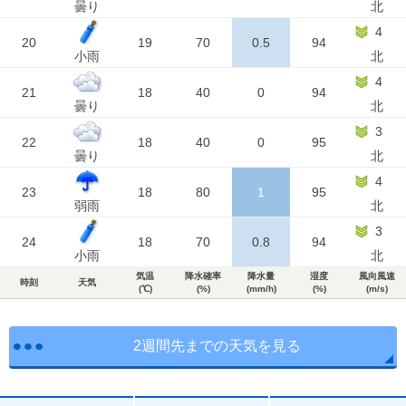
曇り
北
4
20
19
70
0.5
94
小雨
北
4
21
18
40
0
94
曇り
北
3
22
18
40
0
95
曇り
北
4
23
18
80
1
95
弱雨
北
3
24
18
70
0.8
94
小雨
北
気温
降水確率
降水量
湿度
風向風速
時刻
天気
(℃)
(%)
(mm/h)
(%)
(m/s)
2週間先までの天気を見る