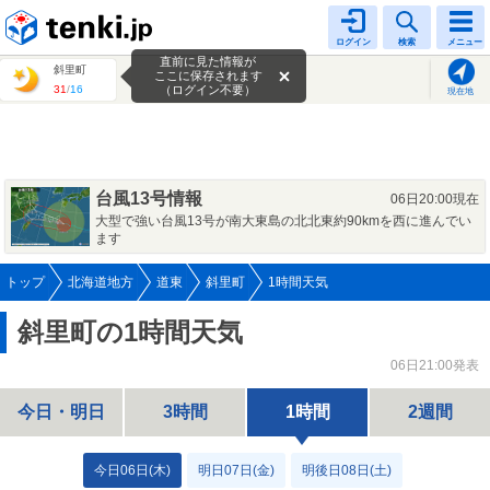
tenki.jp
ログイン
検索
メニュー
直前に見た情報が
斜里町
ここに保存されます
31
/
16
（ログイン不要）
現在地
台風13号情報
06日20:00現在
大型で強い台風13号が南大東島の北北東約90kmを西に進んでい
ます
トップ
北海道地方
道東
斜里町
1時間天気
斜里町の1時間天気
06日21:00発表
今日・明日
3時間
1時間
2週間
今日06日(木)
明日07日(金)
明後日08日(土)