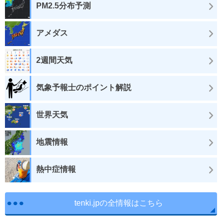
PM2.5分布予測
アメダス
2週間天気
気象予報士のポイント解説
世界天気
地震情報
熱中症情報
tenki.jpの全情報はこちら