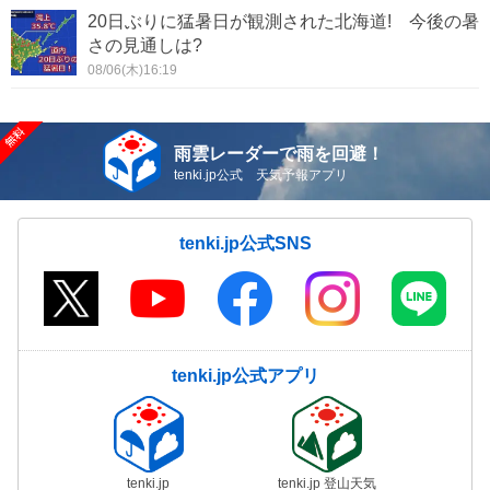
20日ぶりに猛暑日が観測された北海道! 今後の暑
さの見通しは?
08/06(木)16:19
雨雲レーダーで雨を回避！
tenki.jp公式 天気予報アプリ
tenki.jp公式SNS
tenki.jp公式アプリ
tenki.jp
tenki.jp 登山天気