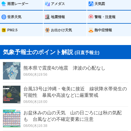
雨雲レーダー
アメダス
天気図
世界天気
地震情報
警報・注意報
PM2.5
お出かけ天気
熱中症情報
気象予報士のポイント解説
(日直予報士)
熊本県で震度4の地震 津波の心配なし
08/06(木)19:56
台風13号は沖縄・奄美に接近 線状降水帯発生の
可能性 暴風や高波などに厳重警戒
08/06(木)18:00
お盆休みの山の天気 山の日ごろには秋の気配
も 台風などの不確定要素に注意
08/06(木)16:38