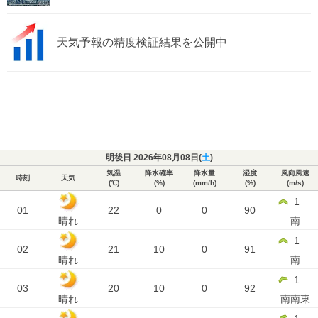
天気予報の精度検証結果を公開中
明後日 2026年08月08日(
土
)
気温
降水確率
降水量
湿度
風向風速
時刻
天気
(℃)
(%)
(mm/h)
(%)
(m/s)
1
01
22
0
0
90
晴れ
南
1
02
21
10
0
91
晴れ
南
1
03
20
10
0
92
晴れ
南南東