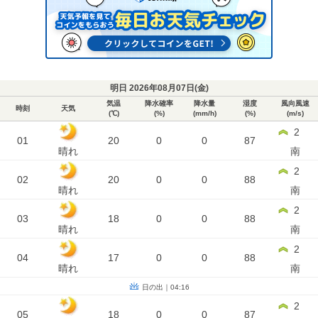
明日 2026年08月07日(
金
)
気温
降水確率
降水量
湿度
風向風速
時刻
天気
(℃)
(%)
(mm/h)
(%)
(m/s)
2
01
20
0
0
87
晴れ
南
2
02
20
0
0
88
晴れ
南
2
03
18
0
0
88
晴れ
南
2
04
17
0
0
88
晴れ
南
日の出｜04:16
2
05
18
0
0
87