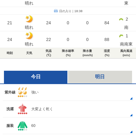
晴れ
東
日の入り｜18:38
2
21
24
0
0
84
晴れ
南
1
24
22
0
0
88
晴れ
南南東
気温
降水確率
降水量
湿度
風向風速
時刻
天気
(℃)
(%)
(mm/h)
(%)
(m/s)
今日
明日
紫外線
強い
洗濯
大変よく乾く
服装
60