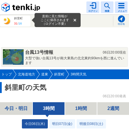
tenki.jp
ログイン
検索
メニュー
直前に見た情報が
斜里町
ここに保存されます
31
/
16
（ログイン不要）
現在地
台風13号情報
06日20:00現在
大型で強い台風13号が南大東島の北北東約90kmを西に進んでい
ます
トップ
北海道地方
道東
斜里町
3時間天気
斜里町の天気
06日20:00発表
今日・明日
3時間
1時間
2週間
今日06日(木)
明日07日(金)
明後日08日(土)