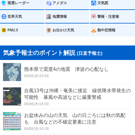
雨雲レーダー
アメダス
天気図
世界天気
地震情報
警報・注意報
PM2.5
お出かけ天気
熱中症情報
気象予報士のポイント解説
(日直予報士)
熊本県で震度4の地震 津波の心配なし
08/06(木)19:56
台風13号は沖縄・奄美に接近 線状降水帯発生の
可能性 暴風や高波などに厳重警戒
08/06(木)18:00
お盆休みの山の天気 山の日ごろには秋の気配
も 台風などの不確定要素に注意
08/06(木)16:38