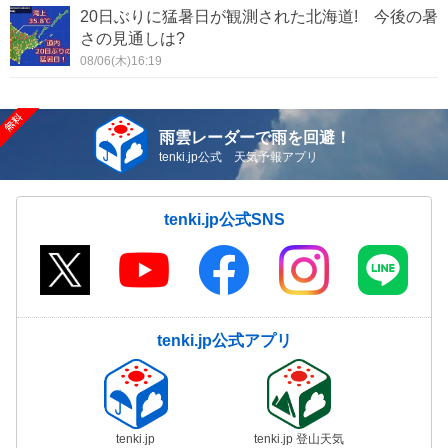
20日ぶりに猛暑日が観測された北海道! 今後の暑
さの見通しは?
08/06(木)16:19
雨雲レーダーで雨を回避！
tenki.jp公式 天気予報アプリ
tenki.jp公式SNS
tenki.jp公式アプリ
tenki.jp
tenki.jp 登山天気