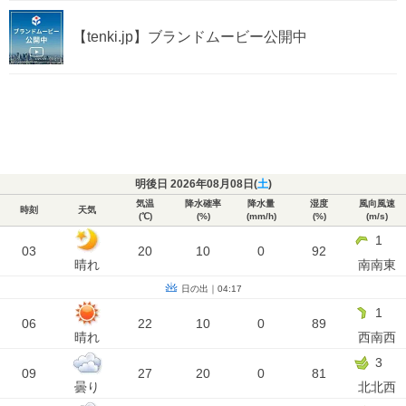
【tenki.jp】ブランドムービー公開中
明後日 2026年08月08日(
土
)
気温
降水確率
降水量
湿度
風向風速
時刻
天気
(℃)
(%)
(mm/h)
(%)
(m/s)
1
03
20
10
0
92
晴れ
南南東
日の出｜04:17
1
06
22
10
0
89
晴れ
西南西
3
09
27
20
0
81
曇り
北北西