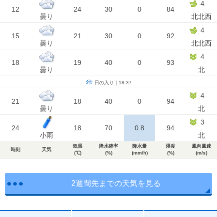
4
12
24
30
0
84
曇り
北北西
4
15
21
30
0
92
曇り
北北西
4
18
19
40
0
93
曇り
北
日の入り｜18:37
4
21
18
40
0
94
曇り
北
3
24
18
70
0.8
94
小雨
北
気温
降水確率
降水量
湿度
風向風速
時刻
天気
(℃)
(%)
(mm/h)
(%)
(m/s)
2週間先までの天気を見る