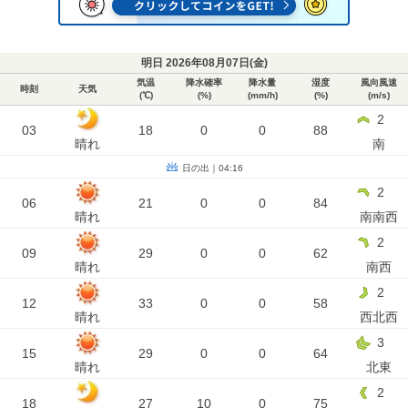
明日 2026年08月07日(
金
)
気温
降水確率
降水量
湿度
風向風速
時刻
天気
(℃)
(%)
(mm/h)
(%)
(m/s)
2
03
18
0
0
88
晴れ
南
日の出｜04:16
2
06
21
0
0
84
晴れ
南南西
2
09
29
0
0
62
晴れ
南西
2
12
33
0
0
58
晴れ
西北西
3
15
29
0
0
64
晴れ
北東
2
18
27
10
0
75