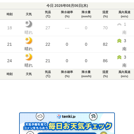
今日 2026年08月06日(
木
)
気温
降水確率
降水量
湿度
風向風速
時刻
天気
(℃)
(%)
(mm/h)
(%)
(m/s)
1
18
27
---
0
70
晴れ
南
3
21
22
0
0
82
晴れ
南
3
24
21
0
0
86
晴れ
南
気温
降水確率
降水量
湿度
風向風速
時刻
天気
(℃)
(%)
(mm/h)
(%)
(m/s)