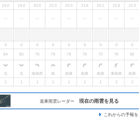
19.0
19.0
20.0
22.0
23.0
23.6
24.2
23.6
22.0
---
---
---
---
---
---
---
---
---
0
0
0
0
0
0
0
0
0
84
80
78
79
78
76
75
76
80
北
北
南南西
南
南東
南東
南東
東南東
南東
1
1
1
1
1
1
1
2
2
現在の雨雲を見る
道東雨雲レーダー
これからの予報を