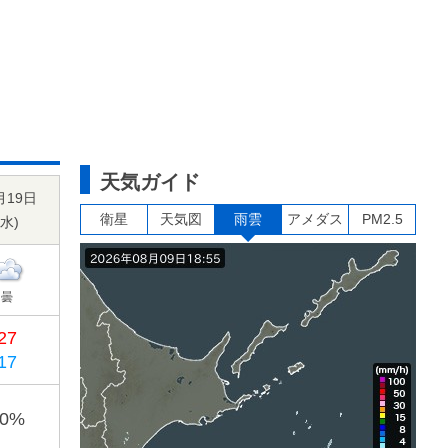
天気ガイド
月19日
衛星
天気図
雨雲
アメダス
PM2.5
水
)
曇
27
17
30%