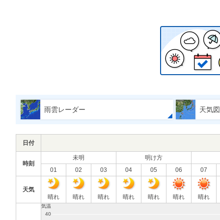
雨雲レーダー
天気図
日付
未明
明け方
時刻
01
02
03
04
05
06
07
天気
晴れ
晴れ
晴れ
晴れ
晴れ
晴れ
晴れ