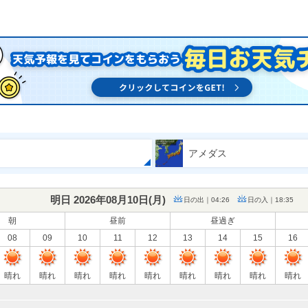
アメダス
明日 2026年08月10日(
月
)
日の出｜04:26
日の入｜18:35
朝
昼前
昼過ぎ
08
09
10
11
12
13
14
15
16
晴れ
晴れ
晴れ
晴れ
晴れ
晴れ
晴れ
晴れ
晴れ