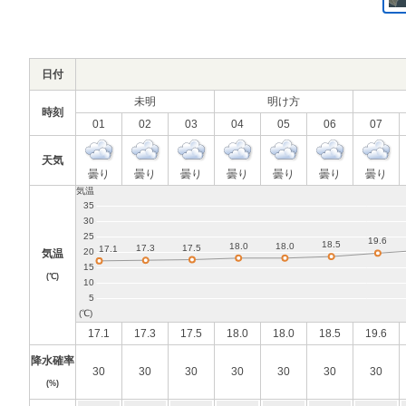
日付
未明
明け方
時刻
01
02
03
04
05
06
07
天気
曇り
曇り
曇り
曇り
曇り
曇り
曇り
気温
(℃)
17.1
17.3
17.5
18.0
18.0
18.5
19.6
降水確率
30
30
30
30
30
30
30
(%)