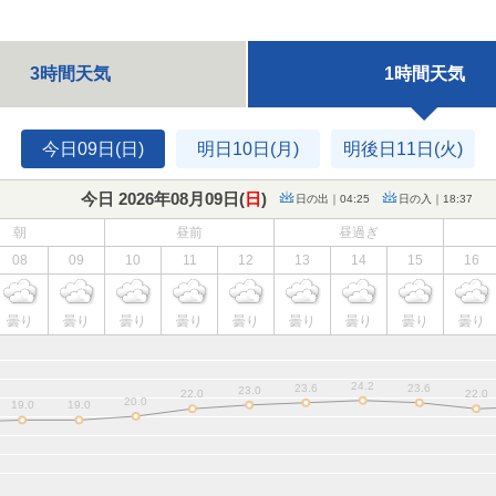
3時間天気
1時間天気
今日09日(日)
明日10日(月)
明後日11日(火)
今日 2026年08月09日(
日
)
日の出｜04:25
日の入｜18:37
朝
昼前
昼過ぎ
08
09
10
11
12
13
14
15
16
曇り
曇り
曇り
曇り
曇り
曇り
曇り
曇り
曇り