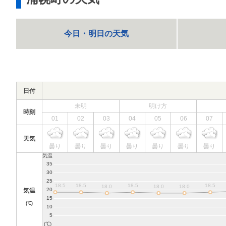
今日・明日の天気
日付
未明
明け方
時刻
01
02
03
04
05
06
07
天気
曇り
曇り
曇り
曇り
曇り
曇り
曇り
気温
(℃)