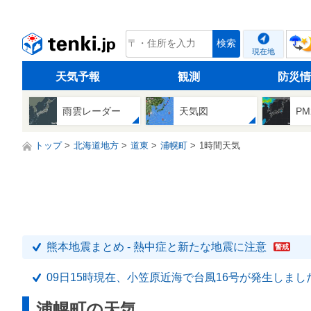
tenki.jp
検索
現在地
天気予報
観測
防災情
雨雲レーダー
天気図
PM
トップ
北海道地方
道東
浦幌町
1時間天気
熊本地震まとめ - 熱中症と新たな地震に注意
警戒
09日15時現在、小笠原近海で台風16号が発生しまし
浦幌町の天気