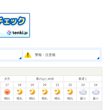
警報・注意報
夕方
夜のはじめ頃
夜遅く
17
18
19
20
21
22
23
24
晴れ
晴れ
晴れ
晴れ
晴れ
晴れ
曇り
曇り