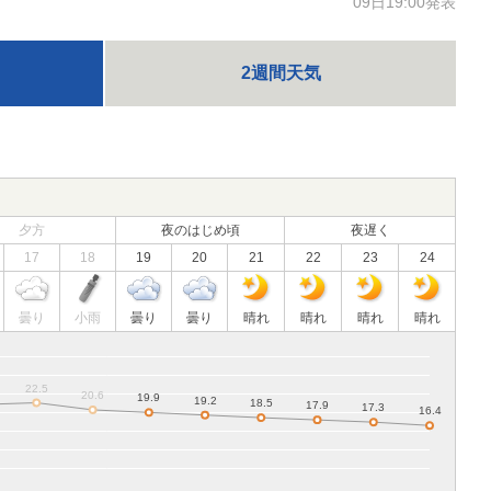
09日19:00発表
2週間天気
夕方
夜のはじめ頃
夜遅く
17
18
19
20
21
22
23
24
曇り
小雨
曇り
曇り
晴れ
晴れ
晴れ
晴れ