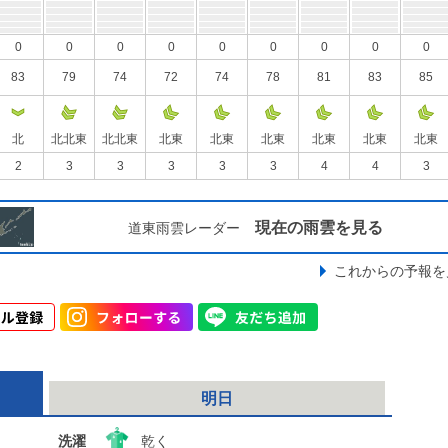
0
0
0
0
0
0
0
0
0
83
79
74
72
74
78
81
83
85
北
北北東
北北東
北東
北東
北東
北東
北東
北東
2
3
3
3
3
3
4
4
3
現在の雨雲を見る
道東雨雲レーダー
これからの予報を
明日
洗濯
乾く