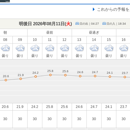
これからの予報を
明後日 2026年08月11日(
火
)
日の出｜04:27
日の入｜18:34
朝
昼前
昼過ぎ
08
09
10
11
12
13
14
15
16
曇り
曇り
曇り
曇り
曇り
曇り
曇り
曇り
曇り
20.6
21.9
24.2
25.8
25.6
24.6
24.7
24.1
23.7
30
30
30
30
30
30
30
30
30