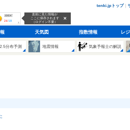
tenki.jpトップ
｜
直前に見た情報が
浦幌町
ここに保存されます
24
/
18
（ログイン不要）
ｘ
報
天気図
指数情報
レジ
2.5分布予測
地震情報
気象予報士の解説
た