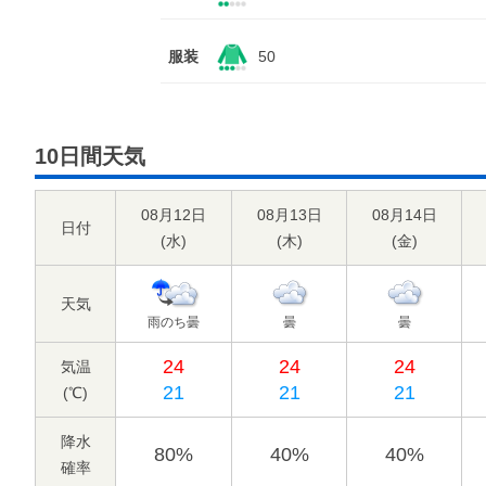
服装
50
10日間天気
08月12日
08月13日
08月14日
日付
(
水
)
(
木
)
(
金
)
天気
雨のち曇
曇
曇
24
24
24
気温
21
21
21
(℃)
降水
80%
40%
40%
確率