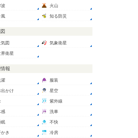
津波
火山
台風
知る防災
気図
天気図
気象衛星
世界衛星
数情報
洗濯
服装
お出かけ
星空
傘
紫外線
体感
洗車
睡眠
不快
汗かき
冷房