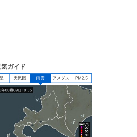
天気ガイド
星
天気図
雨雲
アメダス
PM2.5