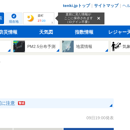
tenki.jpトップ
｜
サイトマップ
｜
ヘ
直前に見た情報が
森町
索
ここに保存されます
27
/
20
現在地
（ログイン不要）
ｘ
防災情報
天気図
指数情報
レジャー
PM2.5分布予測
地震情報
気
気
震に注意
警戒
09日19:00発表