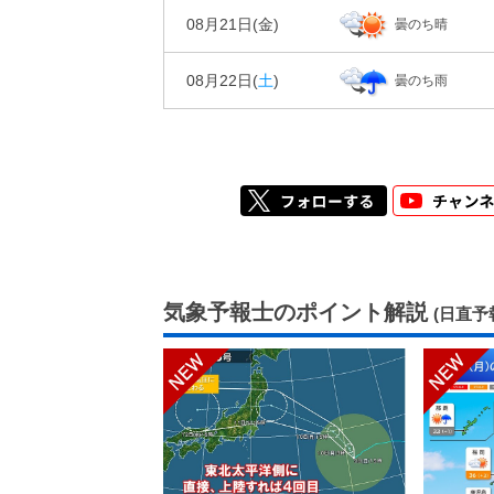
08月21日(
金
)
曇のち晴
風
2m/s
2m/s
08月22日(
土
)
曇のち雨
気象予報士のポイント解説
(日直予