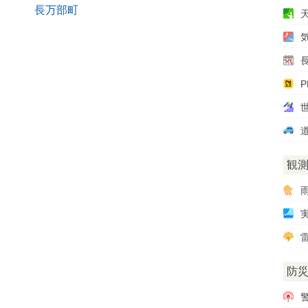
長万部町
P
観
雷
防