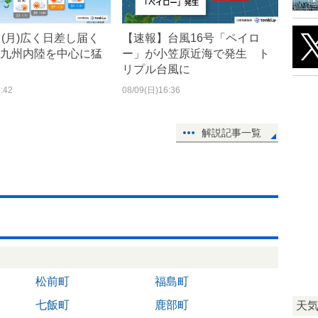
日(月)広く日差し届く
【速報】台風16号「ペイロ
九州内陸を中心に猛
ー」が小笠原近海で発生 ト
リプル台風に
:42
08/09(日)16:36
解説記事一覧
松前町
福島町
七飯町
鹿部町
天