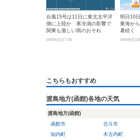
台風15号は11日に東北太平洋
明日10
側に上陸か 寒冷渦の影響で
東海から
関東も激しい雨のおそれ
暑続く
08/09(日)17:48
08/09(日)16
こちらもおすすめ
渡島地方(函館)各地の天気
渡島地方(函館)
函館市
北斗市
知内町
木古内町