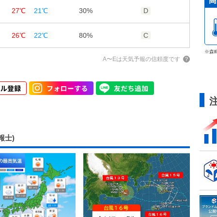
高
27℃
21℃
30%
D
3m/s
2m/s
1m/s
26℃
22℃
80%
C
※森
A〜Eは天気予報の信頼度です
報士)