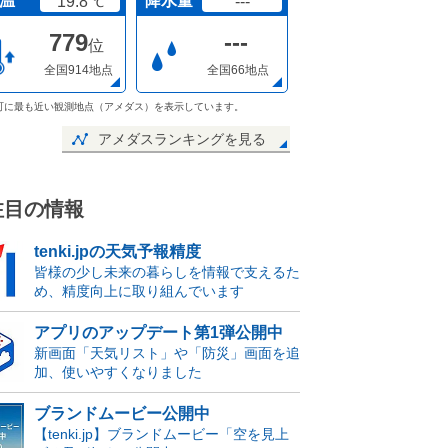
温
降水量
19.8
---
℃
779
---
位
全国914地点
全国66地点
町に最も近い観測地点（アメダス）を表示しています。
アメダスランキングを見る
注目の情報
tenki.jpの天気予報精度
皆様の少し未来の暮らしを情報で支えるた
め、精度向上に取り組んでいます
アプリのアップデート第1弾公開中
新画面「天気リスト」や「防災」画面を追
加、使いやすくなりました
ブランドムービー公開中
【tenki.jp】ブランドムービー「空を見上