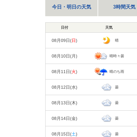
今日・明日の天気
3時間天気
日付
天気
08月09日(
日
)
晴
08月10日(
月
)
晴時々曇
日の出/入
日の出｜04:4
08月11日(
火
)
晴のち雨
00
06
時刻
日の出/入
天気
日の出｜04:4
08月12日(
水
)
曇
00
06
時刻
40%
降水確率
日の出/入
天気
日の出｜04:4
0㎜
降水量
08月13日(
木
)
曇
00
06
時刻
10%
降水確率
日の出/入
気温
天気
日の出｜04:4
0㎜
降水量
08月14日(
金
)
曇
00
06
時刻
40%
降水確率
86%
86%
湿度
日の出/入
気温
天気
日の出｜04:4
0㎜
降水量
08月15日(
土
)
曇