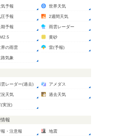
天気予報
世界天気
気圧予報
2週間天気
長期予報
雨雲レーダー
M2.5
黄砂
世界の雨雲
雷(予報)
道路気象
測
雨雲レーダー(過去)
アメダス
実況天気
過去天気
(実況)
災情報
警報・注意報
地震