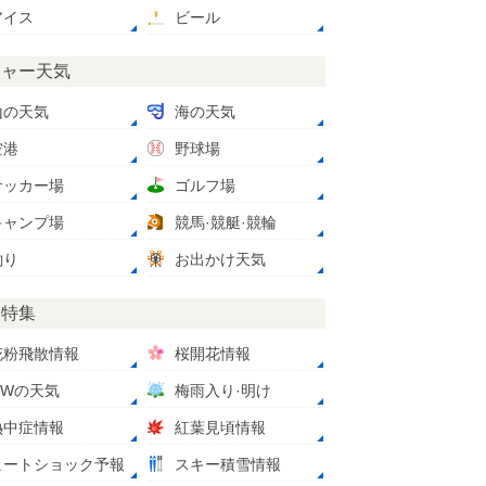
アイス
ビール
ジャー天気
山の天気
海の天気
空港
野球場
サッカー場
ゴルフ場
キャンプ場
競馬·競艇·競輪
釣り
お出かけ天気
節特集
花粉飛散情報
桜開花情報
GWの天気
梅雨入り·明け
熱中症情報
紅葉見頃情報
ヒートショック予報
スキー積雪情報