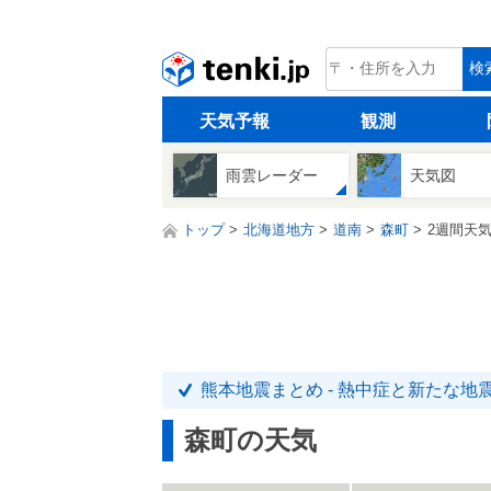
tenki.jp
検
天気予報
観測
雨雲レーダー
天気図
トップ
北海道地方
道南
森町
2週間天
熊本地震まとめ - 熱中症と新たな地
森町の天気