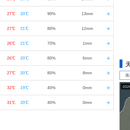
12
18
24
40%
60%
20%
1
日の入｜18:36
0㎜
2㎜
0㎜
27℃
20℃
90%
13mm
12
18
24
30%
40%
30%
59%
83%
94%
2
日の入｜18:35
0㎜
0㎜
0㎜
27℃
21℃
80%
12mm
12
18
24
70%
90%
70%
69%
84%
93%
1m/s
1m/s
1m/s
3
日の入｜18:34
2㎜
21㎜
1㎜
26℃
21℃
70%
1mm
12
18
24
70%
70%
70%
73%
77%
89%
2m/s
2m/s
2m/s
3
日の入｜18:33
0.5㎜
2㎜
1㎜
26℃
20℃
80%
6mm
12
18
24
80%
80%
30%
73%
79%
93%
3m/s
3m/s
2m/s
4
日の入｜18:31
3㎜
3㎜
0㎜
27℃
20℃
80%
8mm
衛
12
18
24
40%
70%
40%
72%
81%
95%
3m/s
3m/s
2m/s
5
日の入｜18:30
0㎜
1㎜
0㎜
32℃
19℃
40%
0mm
12
18
24
40%
80%
80%
83%
83%
93%
2m/s
1m/s
1m/s
6
日の入｜18:29
0㎜
3㎜
3㎜
31℃
20℃
40%
0mm
12
18
24
80%
70%
40%
78%
81%
94%
2m/s
2m/s
2m/s
7
日の入｜18:28
3㎜
1㎜
0㎜
12
18
24
40%
20%
30%
77%
78%
94%
2m/s
2m/s
2m/s
0㎜
0㎜
0㎜