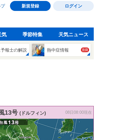
ルプ
新規登録
ログイン
天気
季節特集
天気ニュース
象予報士の解説
熱中症情報
注目
風13号
(ドルフィン)
08日08:00現在