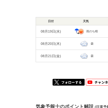
30%
降水確率
風
94%
95%
2m/s
2m/s
湿度
気温
0㎜
降水量
風
日付
95%
天気
94%
2m/s
2m/s
湿度
気温
08月19日(
水
)
雨のち晴
風
97%
95%
1m/s
1m/s
湿度
08月20日(
木
)
曇
風
1m/s
1m/s
08月21日(
金
)
曇
気象予報士のポイント解説
(日直予