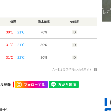
30%
20%
40%
75%
79%
95%
3m/s
4m/s
2m/s
0㎜
0㎜
0㎜
気温
59%
降水確率
74%
信頼度
97%
2m/s
2m/s
1m/s
30℃
21℃
70%
D
61%
73%
96%
1m/s
1m/s
1m/s
31℃
21℃
30%
D
1m/s
1m/s
1m/s
31℃
22℃
30%
D
A〜Eは天気予報の信頼度です
報士)