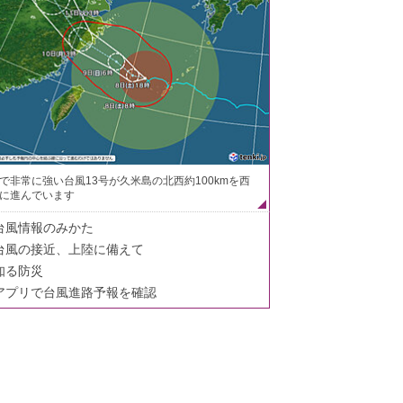
で非常に強い台風13号が久米島の北西約100kmを西
に進んでいます
台風情報のみかた
台風の接近、上陸に備えて
知る防災
アプリで台風進路予報を確認