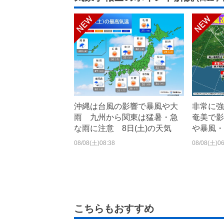
沖縄は台風の影響で暴風や大
非常に強
雨 九州から関東は猛暑・急
奄美で影
な雨に注意 8日(土)の天気
や暴風・
08/08(土)08:38
08/08(土)06
こちらもおすすめ