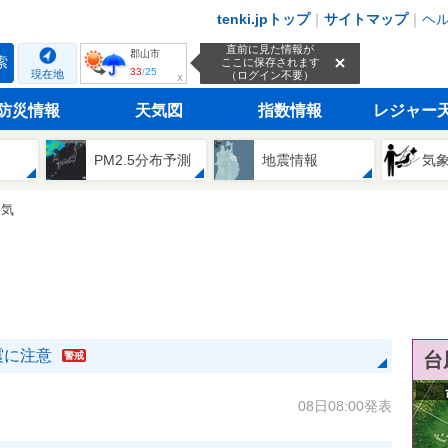
tenki.jpトップ
｜
サイトマップ
｜
ヘ
直前に見た情報が
郡山市
索
ここに保存されます
33
/
25
現在地
（ログイン不要）
ｘ
防災情報
天気図
指数情報
レジャー
PM2.5分布予測
地震情報
気
天気
震に注意
台
警戒
08日08:00発表