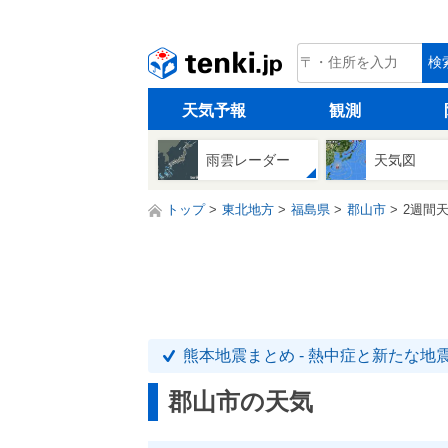
tenki.jp
検
天気予報
観測
雨雲レーダー
天気図
トップ
東北地方
福島県
郡山市
2週間
熊本地震まとめ - 熱中症と新たな地
郡山市の天気