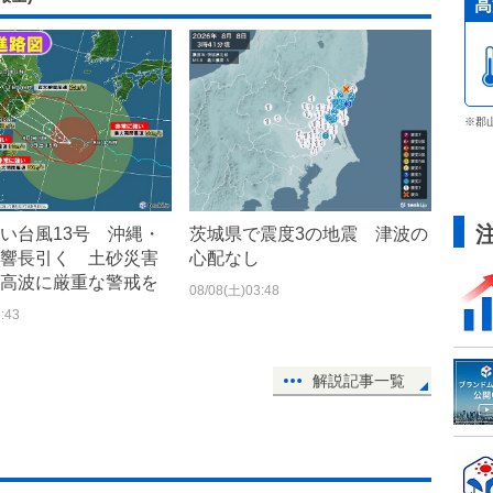
高
※郡
い台風13号 沖縄・
茨城県で震度3の地震 津波の
響長引く 土砂災害
心配なし
高波に厳重な警戒を
08/08(土)03:48
:43
解説記事一覧