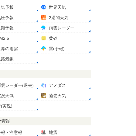
天気予報
世界天気
気圧予報
2週間天気
長期予報
雨雲レーダー
M2.5
黄砂
世界の雨雲
雷(予報)
道路気象
測
雨雲レーダー(過去)
アメダス
実況天気
過去天気
(実況)
災情報
警報・注意報
地震