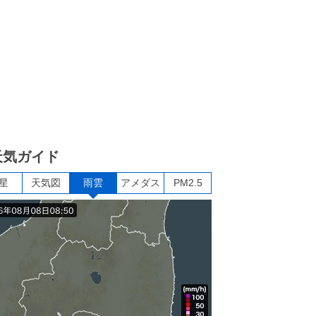
天気ガイド
星
天気図
雨雲
アメダス
PM2.5