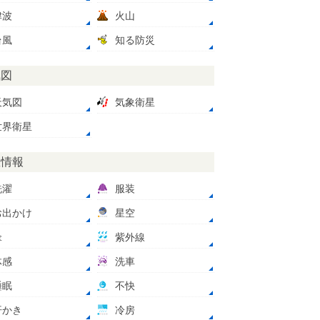
津波
火山
台風
知る防災
気図
天気図
気象衛星
世界衛星
数情報
洗濯
服装
お出かけ
星空
傘
紫外線
体感
洗車
睡眠
不快
汗かき
冷房