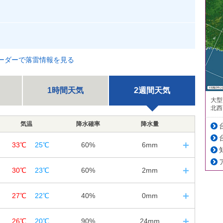
ーダーで落雷情報を見る
1時間天気
2週間天気
大型
北西
気温
降水確率
降水量
33℃
25℃
60%
6mm
8
日の入｜18:40
30℃
23℃
60%
2mm
12
18
24
---
9
日の入｜18:39
27℃
22℃
40%
0mm
12
18
24
---
60%
60%
0
日の入｜18:37
---
3㎜
3㎜
26℃
20℃
90%
24mm