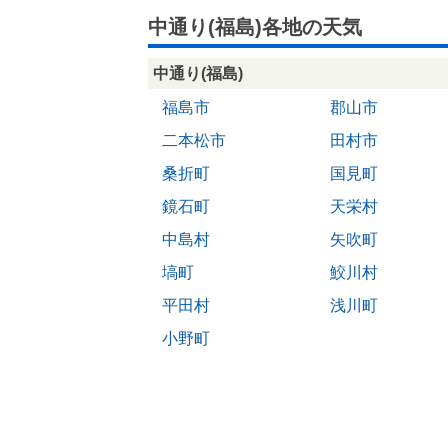
中通り(福島)各地の天気
中通り(福島)
福島市
郡山市
二本松市
田村市
桑折町
国見町
鏡石町
天栄村
中島村
矢吹町
塙町
鮫川村
平田村
浅川町
小野町