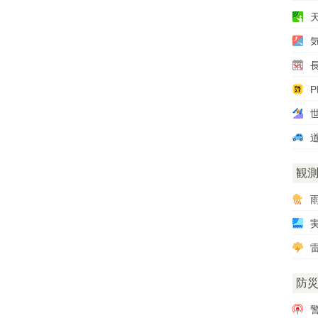
P
観
雷
防