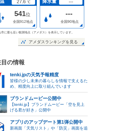
温
降水量
27.6
---
℃
541
---
位
全国912地点
全国90地点
山市に最も近い観測地点（アメダス）を表示しています。
アメダスランキングを見る
注目の情報
tenki.jpの天気予報精度
皆様の少し未来の暮らしを情報で支えるた
め、精度向上に取り組んでいます
ブランドムービー公開中
【tenki.jp】ブランドムービー「空を見上
げる君が好き」公開中
アプリのアップデート第1弾公開中
新画面「天気リスト」や「防災」画面を追