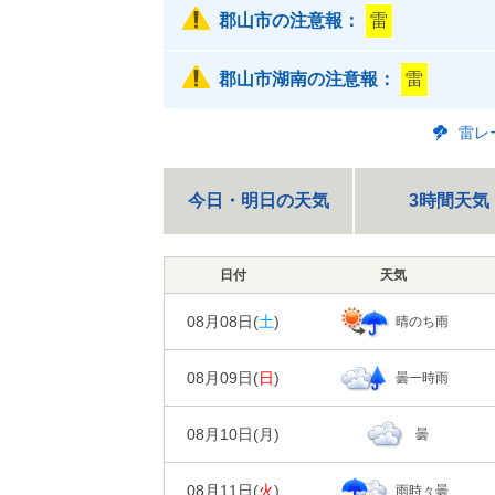
郡山市の注意報：
雷
郡山市湖南の注意報：
雷
雷レ
今日・明日の天気
3時間天気
日付
天気
08月08日(
土
)
晴のち雨
日の出/入
日の出｜04:4
08月09日(
日
)
曇一時雨
00
06
時刻
日の出/入
---
天気
日の出｜04:4
08月10日(
月
)
曇
00
06
時刻
---
降水確率
日の出/入
天気
日の出｜04:5
---
降水量
08月11日(
火
)
雨時々曇