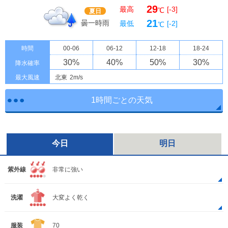
29
最高
[-3]
℃
夏日
21
曇一時雨
最低
[-2]
℃
時間
00-06
06-12
12-18
18-24
30
%
40
%
50
%
30
%
降水確率
最大風速
北東
2m/s
1時間ごとの天気
今日
明日
紫外線
非常に強い
洗濯
大変よく乾く
服装
70