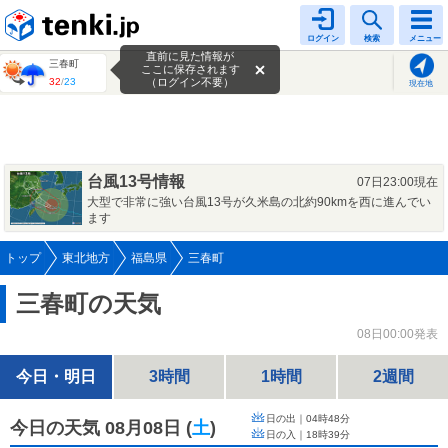
tenki.jp
ログイン
検索
メニュー
直前に見た情報が
三春町
ここに保存されます
32
/
23
（ログイン不要）
現在地
台風13号情報
07日23:00現在
大型で非常に強い台風13号が久米島の北約90kmを西に進んでい
ます
トップ
東北地方
福島県
三春町
三春町の天気
08日00:00発表
今日・明日
3時間
1時間
2週間
日の出｜
04時48分
今日の天気 08月08日
(
土
)
日の入｜
18時39分