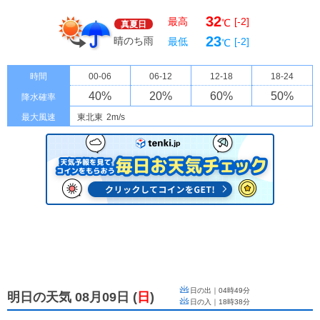
32
最高
[-2]
℃
真夏日
23
晴のち雨
最低
[-2]
℃
時間
00-06
06-12
12-18
18-24
40
%
20
%
60
%
50
%
降水確率
最大風速
東北東
2m/s
日の出｜
04時49分
明日の天気 08月09日
(
日
)
日の入｜
18時38分