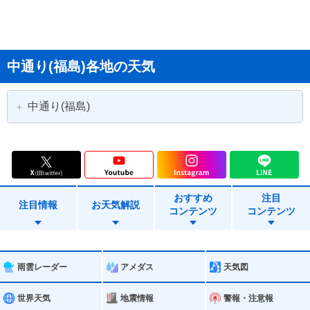
中通り(福島)各地の天気
中通り(福島)
福島市
郡山市
白河市
須賀川市
おすすめ
注目
二本松市
田村市
注目情報
お天気解説
コンテンツ
コンテンツ
伊達市
本宮市
桑折町
国見町
雨雲レーダー
アメダス
天気図
川俣町
大玉村
世界天気
地震情報
警報・注意報