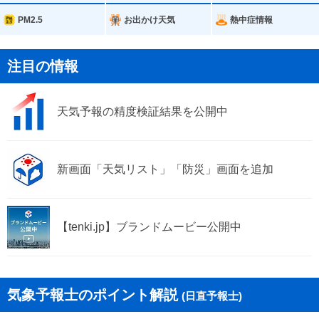
鏡石町
天栄村
PM2.5
お出かけ天気
熱中症情報
西郷村
泉崎村
注目の情報
中島村
矢吹町
天気予報の精度検証結果を公開中
棚倉町
矢祭町
塙町
鮫川村
新画面「天気リスト」「防災」画面を追加
石川町
玉川村
平田村
浅川町
【tenki.jp】ブランドムービー公開中
古殿町
三春町
小野町
気象予報士のポイント解説
(日直予報士)