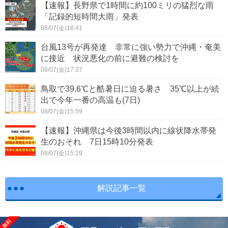
【速報】長野県で1時間に約100ミリの猛烈な雨
「記録的短時間大雨」発表
08/07(金)18:41
台風13号が再発達 非常に強い勢力で沖縄・奄美
に接近 状況悪化の前に避難の検討を
08/07(金)17:37
鳥取で39.6℃と酷暑日に迫る暑さ 35℃以上が続
出で今年一番の高温も(7日)
08/07(金)15:59
【速報】沖縄県は今後3時間以内に線状降水帯発
生のおそれ 7日15時10分発表
08/07(金)15:29
解説記事一覧