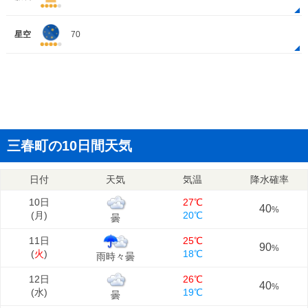
星空
70
三春町の10日間天気
日付
天気
気温
降水確率
10日
27℃
40
%
(
月
)
20℃
曇
11日
25℃
90
%
(
火
)
18℃
雨時々曇
12日
26℃
40
%
(
水
)
19℃
曇