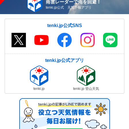
雨雲レーダーで雨を回避！
tenki.jp公式 天気予報アプリ
tenki.jp公式SNS
tenki.jp公式アプリ
tenki.jp
tenki.jp 登山天気