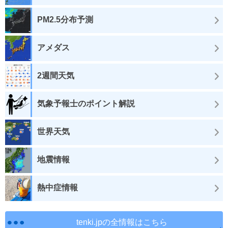
PM2.5分布予測
アメダス
2週間天気
気象予報士のポイント解説
世界天気
地震情報
熱中症情報
tenki.jpの全情報はこちら