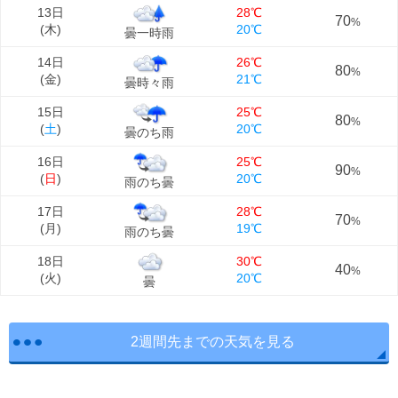
13日
28℃
70
%
(
木
)
20℃
曇一時雨
14日
26℃
80
%
(
金
)
21℃
曇時々雨
15日
25℃
80
%
(
土
)
20℃
曇のち雨
16日
25℃
90
%
(
日
)
20℃
雨のち曇
17日
28℃
70
%
(
月
)
19℃
雨のち曇
18日
30℃
40
%
(
火
)
20℃
曇
2週間先までの天気を見る