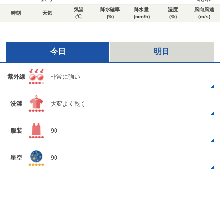
気温
降水確率
降水量
湿度
風向風速
時刻
天気
(℃)
(%)
(mm/h)
(%)
(m/s)
今日
明日
紫外線
非常に強い
洗濯
大変よく乾く
服装
90
星空
90