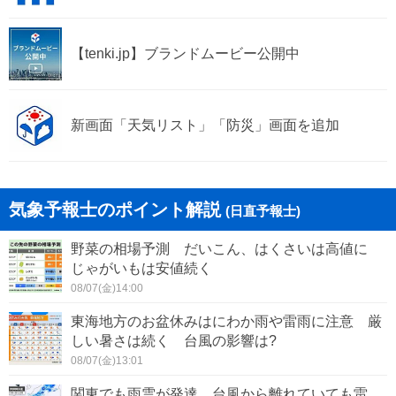
【tenki.jp】ブランドムービー公開中
新画面「天気リスト」「防災」画面を追加
気象予報士のポイント解説
(日直予報士)
野菜の相場予測 だいこん、はくさいは高値に
じゃがいもは安値続く
08/07(金)14:00
東海地方のお盆休みはにわか雨や雷雨に注意 厳
しい暑さは続く 台風の影響は?
08/07(金)13:01
関東でも雨雲が発達 台風から離れていても雷