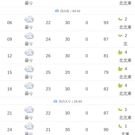
曇り
北北東
日の出｜04:42
2
06
22
30
0
93
曇り
北北東
2
09
24
30
0
87
曇り
北
4
12
26
30
0
81
曇り
北北東
4
15
25
20
0
79
曇り
北北東
4
18
23
30
0
82
曇り
北北東
日の入り｜18:44
1
21
22
30
0
87
曇り
北北東
1
24
21
30
0
90
曇り
北東