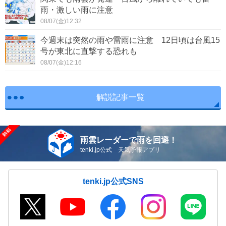
雨・激しい雨に注意
08/07(金)12:32
今週末は突然の雨や雷雨に注意 12日頃は台風15
号が東北に直撃する恐れも
08/07(金)12:16
解説記事一覧
雨雲レーダーで雨を回避！
tenki.jp公式 天気予報アプリ
tenki.jp公式SNS