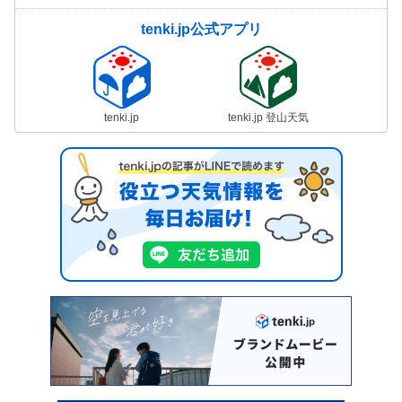
tenki.jp公式アプリ
tenki.jp
tenki.jp 登山天気