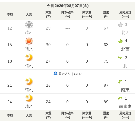
今日 2026年08月07日(
金
)
気温
降水確率
降水量
湿度
風向風速
時刻
天気
(℃)
(%)
(mm/h)
(%)
(m/s)
3
12
29
---
0
67
晴れ
北西
4
15
30
0
0
63
晴れ
北西
2
18
27
0
0
73
晴れ
北
日の入り｜18:47
1
21
25
0
0
87
晴れ
南東
1
24
24
0
0
89
晴れ
南南東
気温
降水確率
降水量
湿度
風向風速
時刻
天気
(℃)
(%)
(mm/h)
(%)
(m/s)