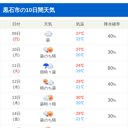
黒石市の10日間天気
日付
天気
気温
降水確率
09日
27℃
40
%
(
日
)
22℃
曇
10日
27℃
30
%
(
月
)
20℃
曇のち晴
11日
24℃
80
%
(
火
)
19℃
雨時々曇
12日
29℃
40
%
(
水
)
21℃
晴のち曇
13日
30℃
30
%
(
木
)
20℃
曇時々晴
14日
29℃
30
%
(
金
)
21℃
曇のち晴