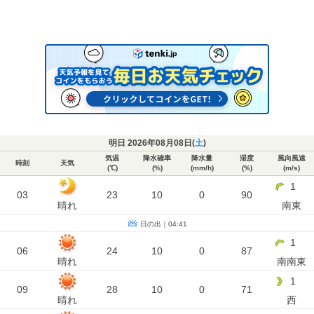
明日 2026年08月08日(
土
)
気温
降水確率
降水量
湿度
風向風速
時刻
天気
(℃)
(%)
(mm/h)
(%)
(m/s)
1
03
23
10
0
90
晴れ
南東
日の出｜04:41
1
06
24
10
0
87
晴れ
南南東
1
09
28
10
0
71
晴れ
西