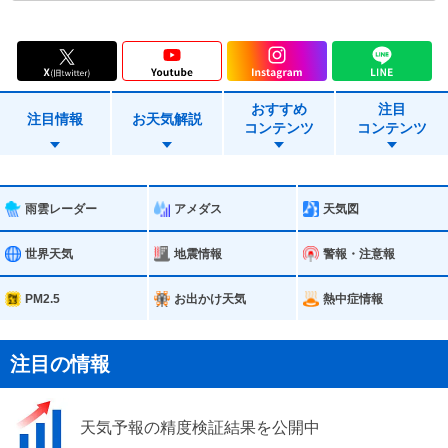
青森市
弘前市
黒石市
五所川原市
おすすめ
注目
つがる市
平川市
注目情報
お天気解説
コンテンツ
コンテンツ
平内町
今別町
蓬田村
外ヶ浜町
雨雲レーダー
アメダス
天気図
鰺ヶ沢町
深浦町
世界天気
地震情報
警報・注意報
西目屋村
藤崎町
PM2.5
お出かけ天気
熱中症情報
大鰐町
田舎館村
注目の情報
板柳町
鶴田町
天気予報の精度検証結果を公開中
中泊町