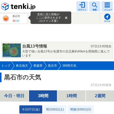
tenki.jp
ログイン
検索
メニュー
直前に見た情報が
黒石市
ここに保存されます
30
/
20
（ログイン不要）
現在地
台風13号情報
07日13:00現在
大型で強い台風13号が名護市の北北東約40kmを西南西に進んで
います
トップ
東北地方
青森県
黒石市
3時間天気
黒石市の天気
07日14:00発表
今日・明日
3時間
1時間
2週間
今日07日(金)
明日08日(土)
明後日09日(日)