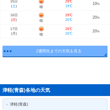
15日
29℃
10
%
(
土
)
19℃
晴
16日
29℃
20
%
(
日
)
20℃
晴
17日
28℃
20
%
(
月
)
20℃
晴
2週間先までの天気を見る
津軽(青森)各地の天気
津軽(青森)