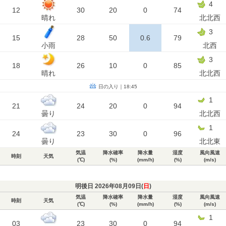
4
12
30
20
0
74
晴れ
北北西
3
15
28
50
0.6
79
小雨
北西
3
18
26
10
0
85
晴れ
北北西
日の入り｜18:45
1
21
24
20
0
94
曇り
北北西
1
24
23
30
0
96
曇り
北北東
気温
降水確率
降水量
湿度
風向風速
時刻
天気
(℃)
(%)
(mm/h)
(%)
(m/s)
明後日 2026年08月09日(
日
)
気温
降水確率
降水量
湿度
風向風速
時刻
天気
(℃)
(%)
(mm/h)
(%)
(m/s)
1
03
23
30
0
94