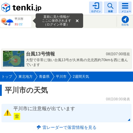
tenki.jp
ログイン
検索
メニュー
直前に見た情報が
平川市
ここに保存されます
31
/
22
（ログイン不要）
現在地
台風13号情報
08日07:00現在
大型で非常に強い台風13号が久米島の北北西約70kmを西に進ん
でいます
トップ
東北地方
青森県
平川市
2週間天気
平川市の天気
08日08:00発表
平川市に注意報が出ています
雷
雷レーダーで落雷情報を見る