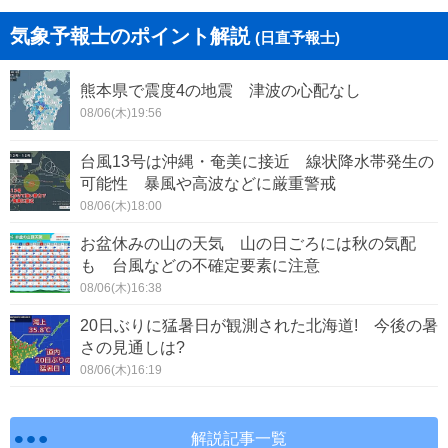
気象予報士のポイント解説
(日直予報士)
熊本県で震度4の地震 津波の心配なし
08/06(木)19:56
台風13号は沖縄・奄美に接近 線状降水帯発生の
可能性 暴風や高波などに厳重警戒
08/06(木)18:00
お盆休みの山の天気 山の日ごろには秋の気配
も 台風などの不確定要素に注意
08/06(木)16:38
20日ぶりに猛暑日が観測された北海道! 今後の暑
さの見通しは?
08/06(木)16:19
解説記事一覧