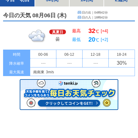
日の出｜
04時42分
今日の天気 08月06日
(
木
)
日の入｜
18時42分
32
最高
[+4]
℃
真夏日
20
曇
最低
[+2]
℃
時間
00-06
06-12
12-18
18-24
---
---
---
30
%
降水確率
最大風速
南南東
3m/s