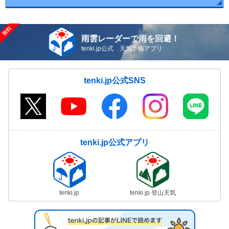
雨雲レーダーで雨を回避！
tenki.jp公式 天気予報アプリ
tenki.jp公式SNS
tenki.jp公式アプリ
tenki.jp
tenki.jp 登山天気