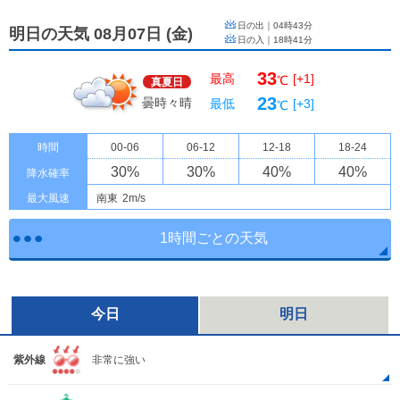
日の出｜
04時43分
明日の天気 08月07日
(
金
)
日の入｜
18時41分
33
最高
[+1]
℃
真夏日
23
曇時々晴
最低
[+3]
℃
時間
00-06
06-12
12-18
18-24
30
%
30
%
40
%
40
%
降水確率
最大風速
南東
2m/s
1時間ごとの天気
今日
明日
紫外線
非常に強い