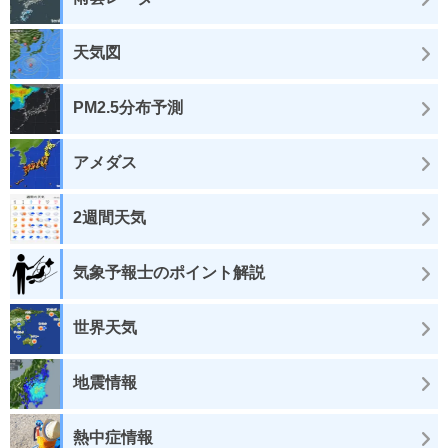
天気図
PM2.5分布予測
アメダス
2週間天気
気象予報士のポイント解説
世界天気
地震情報
熱中症情報