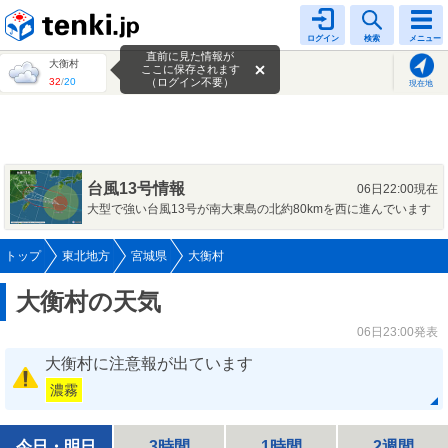
tenki.jp
ログイン
検索
メニュー
直前に見た情報が
大衡村
ここに保存されます
32
/
20
（ログイン不要）
現在地
台風13号情報
06日22:00現在
大型で強い台風13号が南大東島の北約80kmを西に進んでいます
トップ
東北地方
宮城県
大衡村
大衡村の天気
06日23:00発表
大衡村に注意報が出ています
濃霧
今日・明日
3時間
1時間
2週間