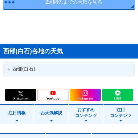
2週間先までの天気を見る
西部(白石)各地の天気
西部(白石)
仙台市泉区
白石市
蔵王町
七ヶ宿町
おすすめ
注目
川崎町
大和町
注目情報
お天気解説
コンテンツ
コンテンツ
大衡村
色麻町