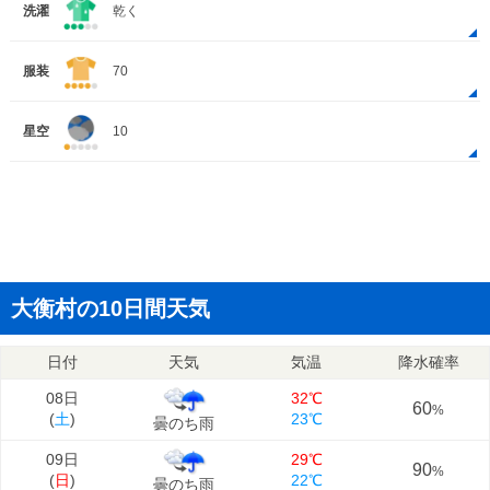
洗濯
乾く
服装
70
星空
10
大衡村の10日間天気
日付
天気
気温
降水確率
08日
32℃
60
%
(
土
)
23℃
曇のち雨
09日
29℃
90
%
(
日
)
22℃
曇のち雨