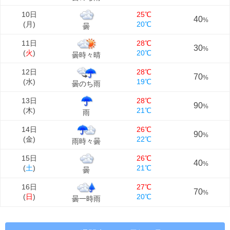
10日
25℃
40
%
(
月
)
20℃
曇
11日
28℃
30
%
(
火
)
20℃
曇時々晴
12日
28℃
70
%
(
水
)
19℃
曇のち雨
13日
28℃
90
%
(
木
)
21℃
雨
14日
26℃
90
%
(
金
)
22℃
雨時々曇
15日
26℃
40
%
(
土
)
21℃
曇
16日
27℃
70
%
(
日
)
20℃
曇一時雨