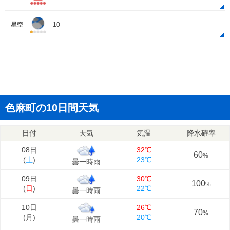
星空
10
色麻町の10日間天気
日付
天気
気温
降水確率
08日
32℃
60
%
(
土
)
23℃
曇一時雨
09日
30℃
100
%
(
日
)
22℃
曇一時雨
10日
26℃
70
%
(
月
)
20℃
曇一時雨