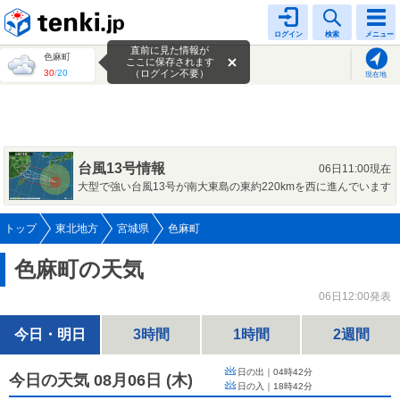
tenki.jp
ログイン
検索
メニュー
直前に見た情報が
色麻町
ここに保存されます
30
/
20
（ログイン不要）
現在地
台風13号情報
06日11:00現在
大型で強い台風13号が南大東島の東約220kmを西に進んでいます
トップ
東北地方
宮城県
色麻町
色麻町の天気
06日12:00発表
今日・明日
3時間
1時間
2週間
日の出｜
04時42分
今日の天気 08月06日
(
木
)
日の入｜
18時42分