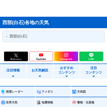
西部(白石)各地の天気
西部(白石)
仙台市泉区
白石市
蔵王町
七ヶ宿町
おすすめ
注目
川崎町
大和町
注目情報
お天気解説
コンテンツ
コンテンツ
大衡村
色麻町
加美町
雨雲レーダー
アメダス
天気図
世界天気
地震情報
警報・注意報