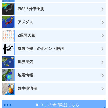
PM2.5分布予測
アメダス
2週間天気
気象予報士のポイント解説
世界天気
地震情報
熱中症情報
tenki.jpの全情報はこちら