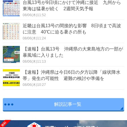
台風13号が9日頃にかけて沖縄に接近 九州から
東海は猛暑が続く 2週間天気予報
08/06(木)11:52
近畿は台風13号の間接的な影響 8日頃まで高波
に注意 40℃に迫る暑さの所も
08/06(木)11:24
【速報】台風13号 沖縄県の大東島地方の一部が
暴風域に入りました
08/06(木)11:13
【速報】沖縄県は今日6日の夕方以降「線状降水
帯」発生の可能性 避難の検討や準備を
08/06(木)10:27
解説記事一覧