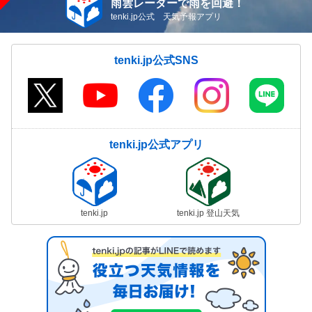
雨雲レーダーで雨を回避！
tenki.jp公式 天気予報アプリ
tenki.jp公式SNS
tenki.jp公式アプリ
tenki.jp
tenki.jp 登山天気