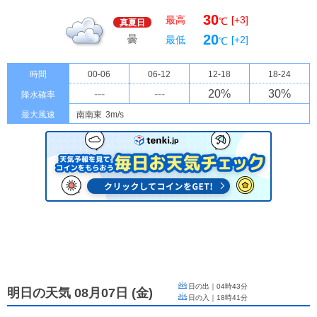
30
最高
[+3]
℃
真夏日
20
曇
最低
[+2]
℃
時間
00-06
06-12
12-18
18-24
---
---
20
%
30
%
降水確率
最大風速
南南東
3m/s
日の出｜
04時43分
明日の天気 08月07日
(
金
)
日の入｜
18時41分