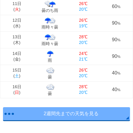
11日
26℃
60
%
(
火
)
20℃
曇のち雨
12日
26℃
90
%
(
水
)
19℃
雨時々曇
13日
28℃
90
%
(
木
)
20℃
雨時々曇
14日
24℃
90
%
(
金
)
21℃
雨
15日
26℃
40
%
(
土
)
20℃
曇
16日
28℃
40
%
(
日
)
20℃
曇
2週間先までの天気を見る