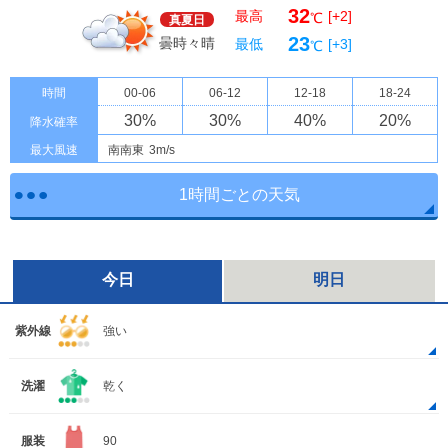
32
最高
[+2]
℃
真夏日
23
曇時々晴
最低
[+3]
℃
時間
00-06
06-12
12-18
18-24
30
%
30
%
40
%
20
%
降水確率
最大風速
南南東
3m/s
1時間ごとの天気
今日
明日
紫外線
強い
洗濯
乾く
服装
90