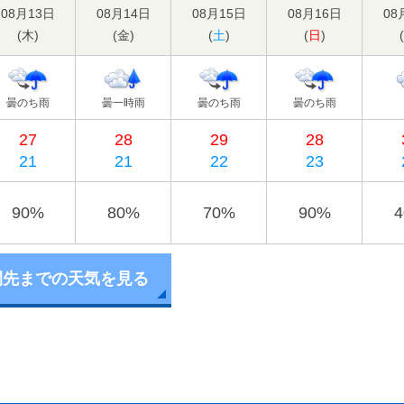
08月13日
08月14日
08月15日
08月16日
08
(
木
)
(
金
)
(
土
)
(
日
)
(
曇のち雨
曇一時雨
曇のち雨
曇のち雨
27
28
29
28
21
21
22
23
90%
80%
70%
90%
間先までの天気を見る