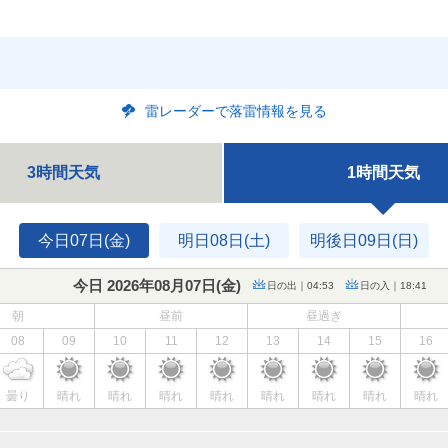
雷レーダーで落雷情報を見る
3時間天気
1時間天気
今日07日(金)
明日08日(土)
明後日09日(日)
今日 2026年08月07日(
金
)
日の出｜04:53
日の入｜18:41
朝
昼前
昼過ぎ
08
09
10
11
12
13
14
15
16
曇り
晴れ
晴れ
晴れ
晴れ
晴れ
晴れ
晴れ
晴れ