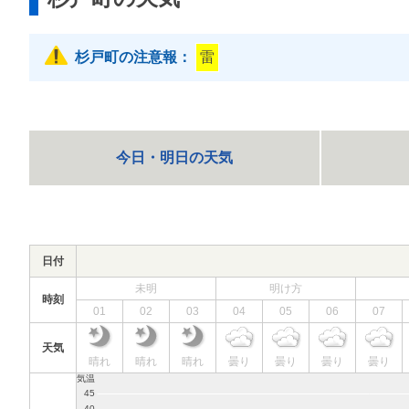
杉戸町の注意報：
雷
今日・明日の天気
日付
未明
明け方
時刻
01
02
03
04
05
06
07
天気
晴れ
晴れ
晴れ
曇り
曇り
曇り
曇り