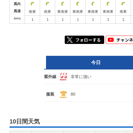
風向
風速
南東
南東
東南東
東南東
東南東
東南東
南東
(m/s)
1
1
1
1
1
1
1
今日
紫外線
非常に強い
服装
80
10日間天気