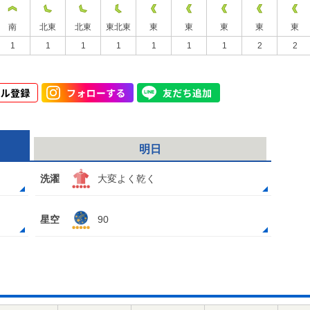
南
北東
北東
東北東
東
東
東
東
東
1
1
1
1
1
1
1
2
2
明日
洗濯
大変よく乾く
星空
90