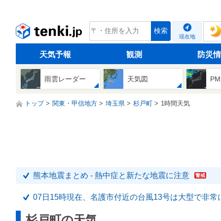
tenki.jp
検索
現在地
天気予報
観測
防災情
雨雲レーダー
天気図
PM
トップ
関東・甲信地方
埼玉県
杉戸町
1時間天気
熊本地震まとめ - 熱中症と新たな地震に注意
警戒
07日15時現在、名護市付近の台風13号は大型で非
杉戸町の天気