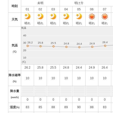
未明
明け方
時刻
01
02
03
04
05
06
07
天気
晴れ
晴れ
晴れ
晴れ
晴れ
晴れ
晴れ
気温
(℃)
26.2
25.8
25.5
24.8
24.4
24.9
26.4
降水確率
10
10
10
10
10
10
10
(%)
降水量
(mm/h)
0
0
0
0
0
0
0
湿度
83
85
88
89
90
88
83
(%)