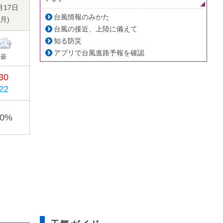
月17日
台風情報のみかた
月
)
台風の接近、上陸に備えて
知る防災
アプリで台風進路予報を確認
曇
30
22
40%