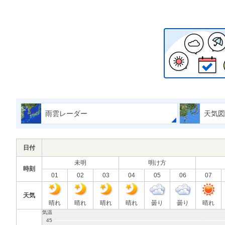
雨雲レーダー
天気図
日付
未明
明け方
時刻
01
02
03
04
05
06
07
天気
晴れ
晴れ
晴れ
晴れ
曇り
曇り
晴れ