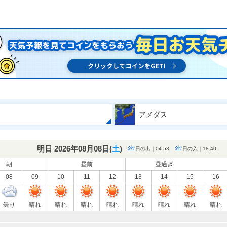
アメダス
明日 2026年08月08日(
土
)
日の出｜04:53
日の入｜18:40
朝
昼前
昼過ぎ
08
09
10
11
12
13
14
15
16
曇り
晴れ
晴れ
晴れ
晴れ
晴れ
晴れ
晴れ
晴れ