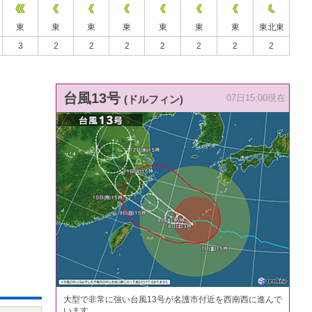
東
東
東
東
東
東
東
東北東
3
2
2
2
2
2
2
2
台風13号
(ドルフィン)
07日15:00現在
大型で非常に強い台風13号が名護市付近を西南西に進んで
います