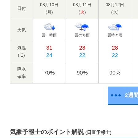
08月10日
08月11日
08月12日
日付
(
月
)
(
火
)
(
水
)
天気
曇一時雨
曇のち雨
曇時々雨
31
28
28
気温
24
22
22
(℃)
降水
70%
90%
90%
確率
2週
気象予報士のポイント解説
(日直予報士)