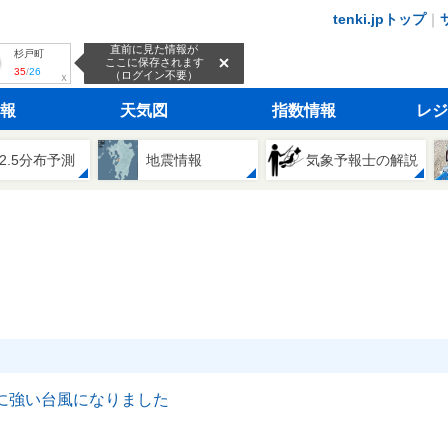
tenki.jpトップ
｜
直前に見た情報が
杉戸町
ここに保存されます
35
/
26
（ログイン不要）
ｘ
報
天気図
指数情報
レジ
2.5分布予測
地震情報
気象予報士の解説
常に強い台風になりました