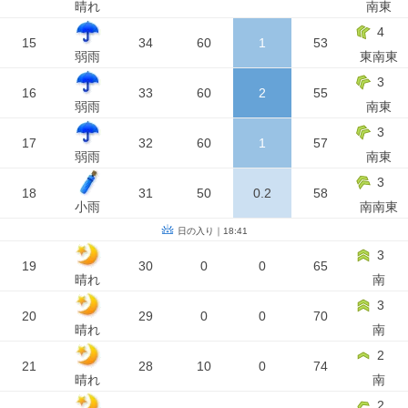
晴れ
南東
4
15
34
60
1
53
弱雨
東南東
3
16
33
60
2
55
弱雨
南東
3
17
32
60
1
57
弱雨
南東
3
18
31
50
0.2
58
小雨
南南東
日の入り｜18:41
3
19
30
0
0
65
晴れ
南
3
20
29
0
0
70
晴れ
南
2
21
28
10
0
74
晴れ
南
2