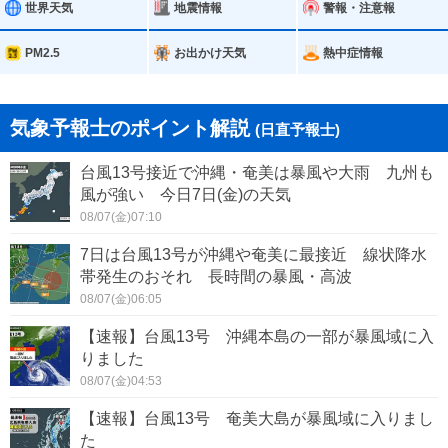
世界天気
地震情報
警報・注意報
PM2.5
お出かけ天気
熱中症情報
気象予報士のポイント解説
(日直予報士)
台風13号接近で沖縄・奄美は暴風や大雨 九州も
風が強い 今日7日(金)の天気
08/07(金)07:10
7日は台風13号が沖縄や奄美に最接近 線状降水
帯発生のおそれ 長時間の暴風・高波
08/07(金)06:05
【速報】台風13号 沖縄本島の一部が暴風域に入
りました
08/07(金)04:53
【速報】台風13号 奄美大島が暴風域に入りまし
た