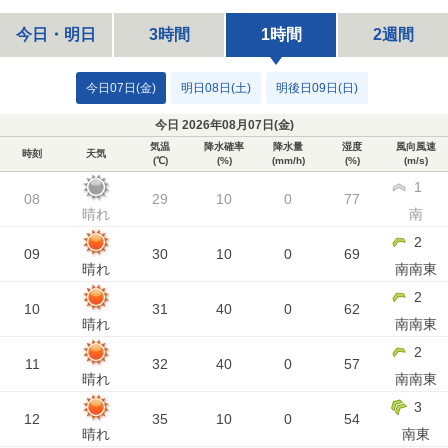
今日・明日
3時間
1時間
2週間
今日07日(金)
明日08日(土)
明後日09日(日)
今日 2026年08月07日(
金
)
気温
降水確率
降水量
湿度
風向風速
時刻
天気
(℃)
(%)
(mm/h)
(%)
(m/s)
1
08
29
10
0
77
晴れ
南
2
09
30
10
0
69
晴れ
南南東
2
10
31
40
0
62
晴れ
南南東
2
11
32
40
0
57
晴れ
南南東
3
12
35
10
0
54
晴れ
南東