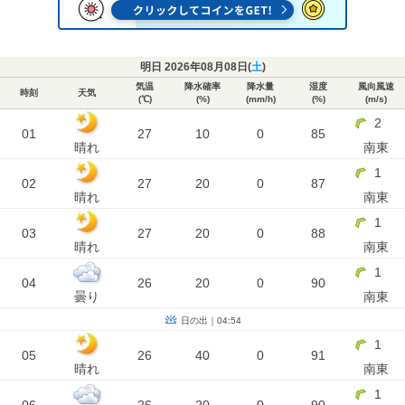
明日 2026年08月08日(
土
)
気温
降水確率
降水量
湿度
風向風速
時刻
天気
(℃)
(%)
(mm/h)
(%)
(m/s)
2
01
27
10
0
85
晴れ
南東
1
02
27
20
0
87
晴れ
南東
1
03
27
20
0
88
晴れ
南東
1
04
26
20
0
90
曇り
南東
日の出｜04:54
1
05
26
40
0
91
晴れ
南東
1