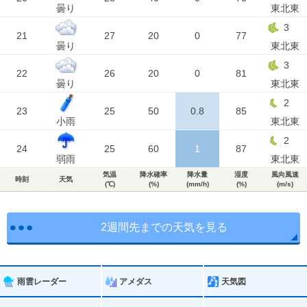
曇り
東北東
3
21
27
20
0
77
曇り
東北東
3
22
26
20
0
81
曇り
東北東
2
23
25
50
0.8
85
小雨
東北東
2
24
25
60
1
87
弱雨
東北東
気温
降水確率
降水量
湿度
風向風速
時刻
天気
(℃)
(%)
(mm/h)
(%)
(m/s)
2週間先までの天気を見る
雨雲レーダー
アメダス
天気図