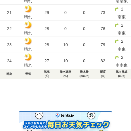
晴れ
南南東
2
21
29
0
0
73
晴れ
南東
2
22
28
0
0
76
晴れ
南東
2
23
28
10
0
79
晴れ
南東
2
24
27
10
0
82
晴れ
南南東
気温
降水確率
降水量
湿度
風向風速
時刻
天気
(℃)
(%)
(mm/h)
(%)
(m/s)