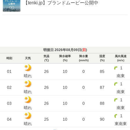
【tenki.jp】ブランドムービー公開中
明後日 2026年08月09日(
日
)
気温
降水確率
降水量
湿度
風向風速
時刻
天気
(℃)
(%)
(mm/h)
(%)
(m/s)
1
01
26
10
0
85
晴れ
南東
1
02
26
10
0
87
晴れ
南東
1
03
26
10
0
88
晴れ
南東
1
04
25
10
0
90
晴れ
東南東