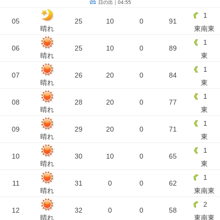
日の出｜04:55
1
05
25
10
0
91
晴れ
東南東
1
06
25
10
0
89
晴れ
東
1
07
26
20
0
84
晴れ
東
1
08
28
20
0
77
晴れ
東
1
09
29
20
0
71
晴れ
東
1
10
30
10
0
65
晴れ
東
1
11
31
0
0
62
晴れ
東南東
2
12
32
0
0
58
晴れ
東南東