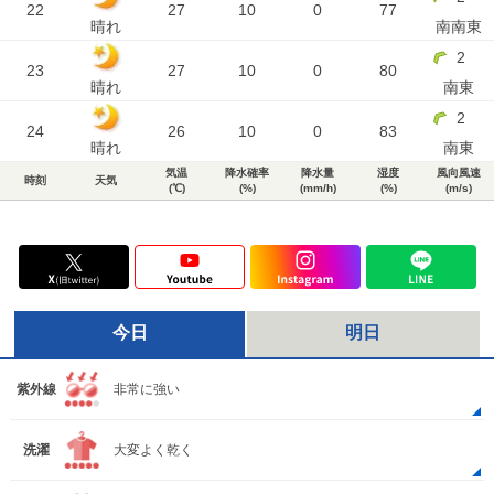
22
27
10
0
77
晴れ
南南東
2
23
27
10
0
80
晴れ
南東
2
24
26
10
0
83
晴れ
南東
気温
降水確率
降水量
湿度
風向風速
時刻
天気
(℃)
(%)
(mm/h)
(%)
(m/s)
今日
明日
紫外線
非常に強い
洗濯
大変よく乾く