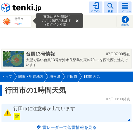
tenki.jp
ログイン
検索
メニュー
直前に見た情報が
行田市
ここに保存されます
35
/
26
（ログイン不要）
現在地
台風13号情報
07日07:00現在
大型で強い台風13号が沖永良部島の東約70kmを西北西に進んで
います
トップ
関東・甲信地方
埼玉県
行田市
1時間天気
行田市の1時間天気
07日08:00発表
行田市に注意報が出ています
雷
雷レーダーで落雷情報を見る