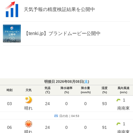
天気予報の精度検証結果を公開中
【tenki.jp】ブランドムービー公開中
明後日 2026年08月08日(
土
)
気温
降水確率
降水量
湿度
風向風速
時刻
天気
(℃)
(%)
(mm/h)
(%)
(m/s)
1
03
24
0
0
93
晴れ
南南東
日の出｜04:53
1
06
24
0
0
91
晴れ
南南東