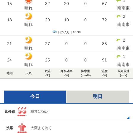
3
15
32
20
0
67
晴れ
南南東
2
18
29
10
0
72
晴れ
南南東
日の入り｜18:38
2
21
27
0
0
85
晴れ
南南東
1
24
25
0
0
91
晴れ
南南東
気温
降水確率
降水量
湿度
風向風速
時刻
天気
(℃)
(%)
(mm/h)
(%)
(m/s)
今日
明日
紫外線
非常に強い
洗濯
大変よく乾く