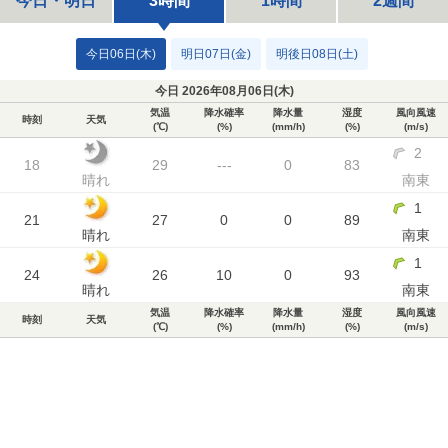
今日・明日
3時間
1時間
2週間
今日06日(木)
明日07日(金)
明後日08日(土)
今日 2026年08月06日(
木
)
気温
降水確率
降水量
湿度
風向風速
時刻
天気
(℃)
(%)
(mm/h)
(%)
(m/s)
2
18
29
---
0
83
晴れ
南東
1
21
27
0
0
89
晴れ
南東
1
24
26
10
0
93
晴れ
南東
気温
降水確率
降水量
湿度
風向風速
時刻
天気
(℃)
(%)
(mm/h)
(%)
(m/s)