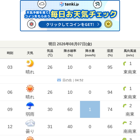
明日 2026年08月07日(
金
)
気温
降水確率
降水量
湿度
風向風速
時刻
天気
(℃)
(%)
(mm/h)
(%)
(m/s)
1
03
26
10
0
95
晴れ
東南東
日の出｜04:52
1
06
26
10
0
94
晴れ
東南東
2
09
30
60
1
74
弱雨
南東
2
12
31
40
0
66
曇り
南南東