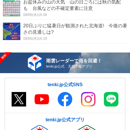
お盆休みの山の天気 山の日ごろには秋の気配
も 台風などの不確定要素に注意
08/06(木)16:38
20日ぶりに猛暑日が観測された北海道! 今後の暑
さの見通しは?
08/06(木)16:19
雨雲レーダーで雨を回避！
tenki.jp公式 天気予報アプリ
tenki.jp公式SNS
tenki.jp公式アプリ