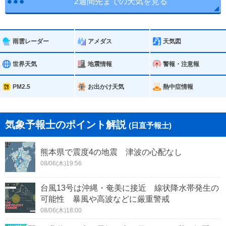
2週間先までの天気を見る
雨雲レーダー
アメダス
天気図
世界天気
地震情報
警報・注意報
PM2.5
お出かけ天気
熱中症情報
気象予報士のポイント解説
(日直予報士)
熊本県で震度4の地震 津波の心配なし
08/06(木)19:56
台風13号は沖縄・奄美に接近 線状降水帯発生の
可能性 暴風や高波などに厳重警戒
08/06(木)18:00