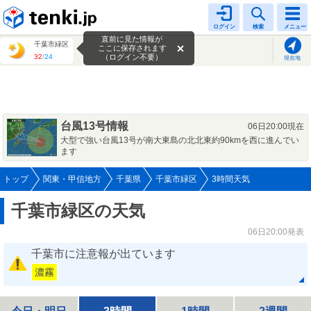
tenki.jp
ログイン
検索
メニュー
直前に見た情報が
千葉市緑区
ここに保存されます
32
/
24
（ログイン不要）
現在地
台風13号情報
06日20:00現在
大型で強い台風13号が南大東島の北北東約90kmを西に進んでい
ます
トップ
関東・甲信地方
千葉県
千葉市緑区
3時間天気
千葉市緑区の天気
06日20:00発表
千葉市に注意報が出ています
濃霧