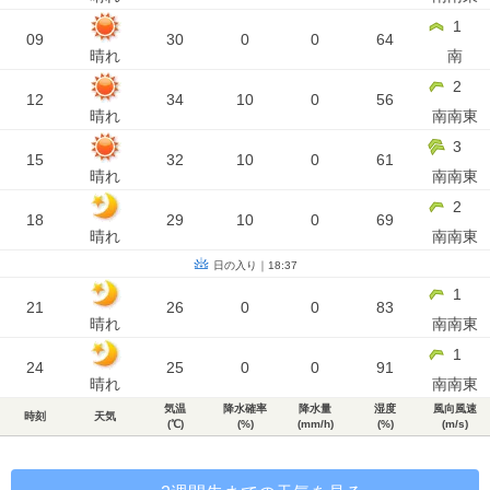
1
09
30
0
0
64
晴れ
南
2
12
34
10
0
56
晴れ
南南東
3
15
32
10
0
61
晴れ
南南東
2
18
29
10
0
69
晴れ
南南東
日の入り｜18:37
1
21
26
0
0
83
晴れ
南南東
1
24
25
0
0
91
晴れ
南南東
気温
降水確率
降水量
湿度
風向風速
時刻
天気
(℃)
(%)
(mm/h)
(%)
(m/s)