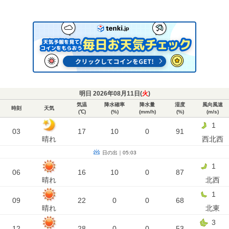
明日 2026年08月11日(
火
)
気温
降水確率
降水量
湿度
風向風速
時刻
天気
(℃)
(%)
(mm/h)
(%)
(m/s)
1
03
17
10
0
91
晴れ
西北西
日の出｜05:03
1
06
16
10
0
87
晴れ
北西
1
09
22
0
0
68
晴れ
北東
3
12
28
0
0
53