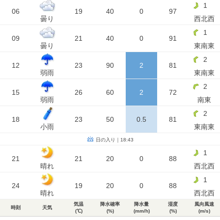
1
06
19
40
0
97
曇り
西北西
1
09
21
40
0
91
曇り
東南東
2
12
23
90
2
81
弱雨
東南東
2
15
26
60
2
72
弱雨
南東
2
18
23
50
0.5
81
小雨
東南東
日の入り｜18:43
1
21
21
20
0
88
晴れ
西北西
1
24
19
20
0
88
晴れ
西北西
気温
降水確率
降水量
湿度
風向風速
時刻
天気
(℃)
(%)
(mm/h)
(%)
(m/s)