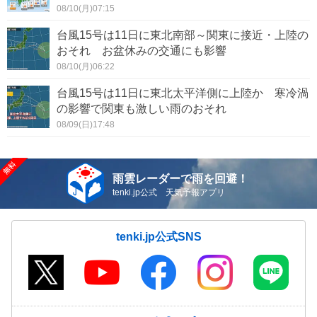
08/10(月)07:15
台風15号は11日に東北南部～関東に接近・上陸の
おそれ お盆休みの交通にも影響
08/10(月)06:22
台風15号は11日に東北太平洋側に上陸か 寒冷渦
の影響で関東も激しい雨のおそれ
08/09(日)17:48
雨雲レーダーで雨を回避！
tenki.jp公式 天気予報アプリ
tenki.jp公式SNS