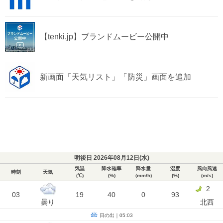
【tenki.jp】ブランドムービー公開中
新画面「天気リスト」「防災」画面を追加
明後日 2026年08月12日(
水
)
気温
降水確率
降水量
湿度
風向風速
時刻
天気
(℃)
(%)
(mm/h)
(%)
(m/s)
2
03
19
40
0
93
曇り
北西
日の出｜05:03