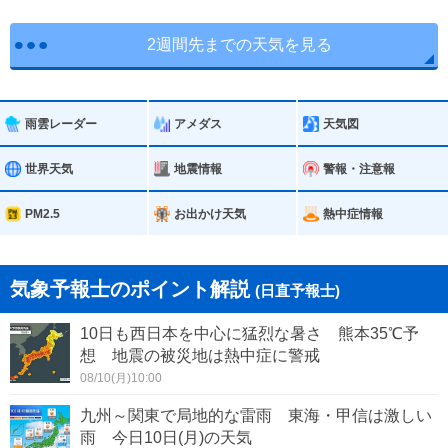
2週間先までの天気を見る
雨雲レーダー
アメダス
天気図
世界天気
地震情報
警報・注意報
PM2.5
お出かけ天気
熱中症情報
気象予報士のポイント解説
(日直予報士)
10日も西日本を中心に猛烈な暑さ 熊本35℃予
想 地震の被災地は熱中症に警戒
08/10(月)10:00
九州～関東で局地的な雷雨 東海・甲信は激しい
雨 今日10日(月)の天気