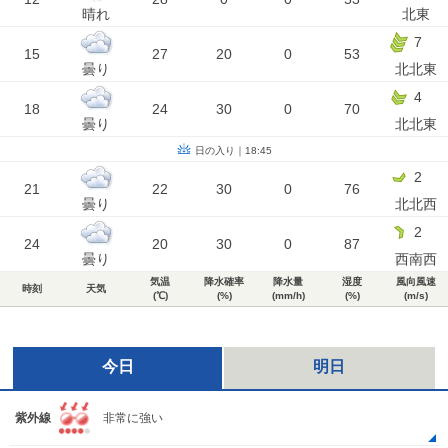
晴れ
北東
7
15
27
20
0
53
曇り
北北東
4
18
24
30
0
70
曇り
北北東
日の入り｜18:45
2
21
22
30
0
76
曇り
北北西
2
24
20
30
0
87
曇り
西南西
気温
降水確率
降水量
湿度
風向風速
時刻
天気
(℃)
(%)
(mm/h)
(%)
(m/s)
今日
明日
紫外線
非常に強い