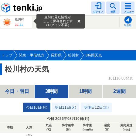
tenki.jp
ログイン
検索
メニュー
直前に見た情報が
松川村
ここに保存されます
32
/
21
（ログイン不要）
現在地
トップ
関東・甲信地方
長野県
松川村
3時間天気
松川村の天気
10日10:00発表
今日・明日
3時間
1時間
2週間
今日10日(月)
明日11日(火)
明後日12日(水)
今日 2026年08月10日(
月
)
気温
降水確率
降水量
湿度
風向風速
時刻
天気
(℃)
(%)
(mm/h)
(%)
(m/s)