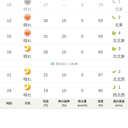
1
09
27
---
0
79
晴れ
北東
2
12
30
10
0
59
晴れ
北東
4
15
31
20
0
55
晴れ
北北東
3
18
26
10
0
65
晴れ
北北東
日の入り｜18:46
2
21
21
10
0
87
晴れ
北北西
1
24
19
10
0
90
晴れ
西北西
気温
降水確率
降水量
湿度
風向風速
時刻
天気
(℃)
(%)
(mm/h)
(%)
(m/s)