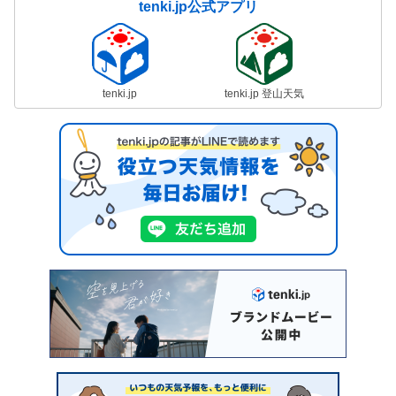
tenki.jp公式アプリ
tenki.jp
tenki.jp 登山天気