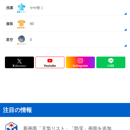
洗濯
やや乾く
服装
80
星空
0
注目の情報
新画面「天気リスト」「防災」画面を追加