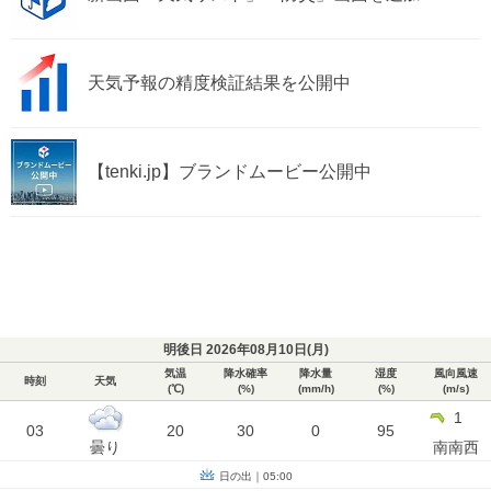
天気予報の精度検証結果を公開中
【tenki.jp】ブランドムービー公開中
明後日 2026年08月10日(
月
)
気温
降水確率
降水量
湿度
風向風速
時刻
天気
(℃)
(%)
(mm/h)
(%)
(m/s)
1
03
20
30
0
95
曇り
南南西
日の出｜05:00