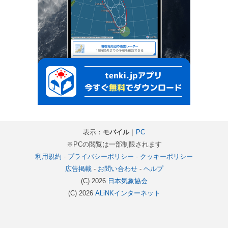
表示：
モバイル
｜
PC
※PCの閲覧は一部制限されます
利用規約
-
プライバシーポリシー
-
クッキーポリシー
広告掲載
-
お問い合わせ
-
ヘルプ
(C) 2026
日本気象協会
(C) 2026
ALiNKインターネット