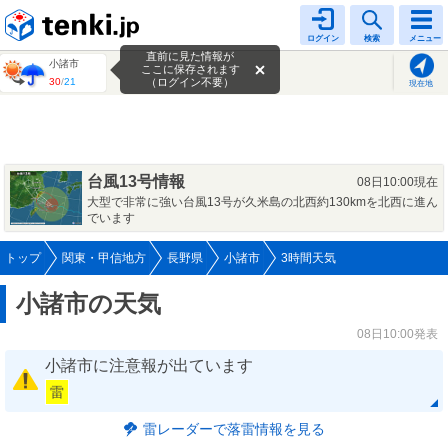
tenki.jp
ログイン
検索
メニュー
直前に見た情報が
小諸市
ここに保存されます
30
/
21
（ログイン不要）
現在地
台風13号情報
08日10:00現在
大型で非常に強い台風13号が久米島の北西約130kmを北西に進ん
でいます
トップ
関東・甲信地方
長野県
小諸市
3時間天気
小諸市の天気
08日10:00発表
小諸市に注意報が出ています
雷
雷レーダーで落雷情報を見る