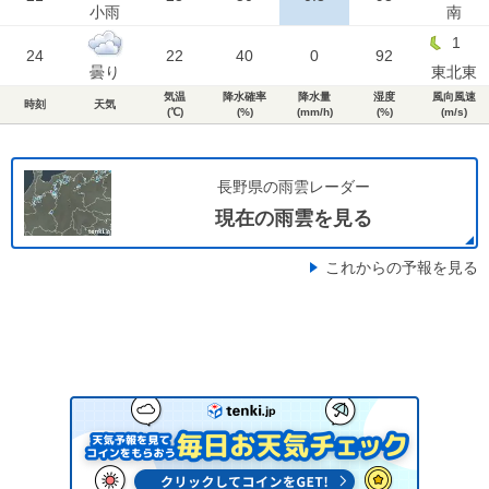
小雨
南
1
24
22
40
0
92
曇り
東北東
気温
降水確率
降水量
湿度
風向風速
時刻
天気
(℃)
(%)
(mm/h)
(%)
(m/s)
長野県の雨雲レーダー
現在の雨雲を見る
これからの予報を見る