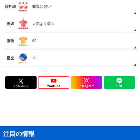
紫外線
非常に強い
洗濯
大変よく乾く
服装
80
星空
30
注目の情報