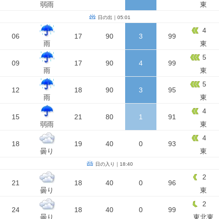
弱雨
東
日の出｜05:01
4
06
17
90
3
99
雨
東
5
09
17
90
4
99
雨
東
5
12
18
90
3
95
雨
東
4
15
21
80
1
91
弱雨
東
4
18
19
40
0
93
曇り
東
日の入り｜18:40
2
21
18
40
0
96
曇り
東
2
24
18
40
0
99
曇り
東北東