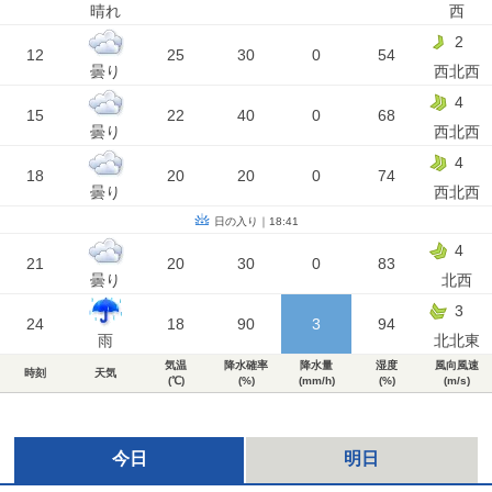
晴れ
西
2
12
25
30
0
54
曇り
西北西
4
15
22
40
0
68
曇り
西北西
4
18
20
20
0
74
曇り
西北西
日の入り｜18:41
4
21
20
30
0
83
曇り
北西
3
24
18
90
3
94
雨
北北東
気温
降水確率
降水量
湿度
風向風速
時刻
天気
(℃)
(%)
(mm/h)
(%)
(m/s)
今日
明日