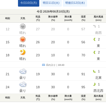
今日10日(月)
明日11日(火)
明後日12日(水)
今日 2026年08月10日(
月
)
気温
降水確率
降水量
湿度
風向風速
時刻
天気
(℃)
(%)
(mm/h)
(%)
(m/s)
1
12
27
20
0
57
晴れ
南西
2
15
26
20
0
56
晴れ
東
2
18
23
10
0
70
晴れ
東
日の入り｜18:43
1
21
19
30
0
91
曇り
北東
1
24
18
30
0
95
曇り
西北西
気温
降水確率
降水量
湿度
風向風速
時刻
天気
(℃)
(%)
(mm/h)
(%)
(m/s)