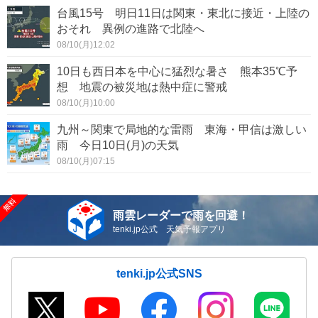
台風15号 明日11日は関東・東北に接近・上陸の
おそれ 異例の進路で北陸へ
08/10(月)12:02
10日も西日本を中心に猛烈な暑さ 熊本35℃予
想 地震の被災地は熱中症に警戒
08/10(月)10:00
九州～関東で局地的な雷雨 東海・甲信は激しい
雨 今日10日(月)の天気
08/10(月)07:15
雨雲レーダーで雨を回避！
tenki.jp公式 天気予報アプリ
tenki.jp公式SNS