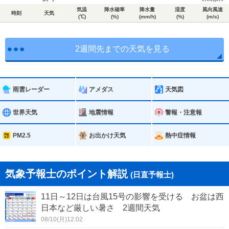
気温
降水確率
降水量
湿度
風向風速
時刻
天気
(℃)
(%)
(mm/h)
(%)
(m/s)
2週間先までの天気を見る
雨雲レーダー
アメダス
天気図
世界天気
地震情報
警報・注意報
PM2.5
お出かけ天気
熱中症情報
気象予報士のポイント解説
(日直予報士)
11日～12日は台風15号の影響を受ける お盆は西
日本など厳しい暑さ 2週間天気
08/10(月)12:02