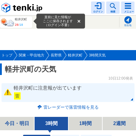
tenki.jp
ログイン
検索
メニュー
直前に見た情報が
軽井沢町
ここに保存されます
28
/
18
（ログイン不要）
現在地
トップ
関東・甲信地方
長野県
軽井沢町
3時間天気
軽井沢町の天気
10日12:00発表
軽井沢町に注意報が出ています
雷
雷レーダーで落雷情報を見る
今日・明日
3時間
1時間
2週間