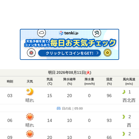
明日 2026年08月11日(
火
)
気温
降水確率
降水量
湿度
風向風速
時刻
天気
(℃)
(%)
(mm/h)
(%)
(m/s)
1
03
15
20
0
96
晴れ
西北西
日の出｜05:00
2
06
14
10
0
93
晴れ
西
2
09
20
10
0
66