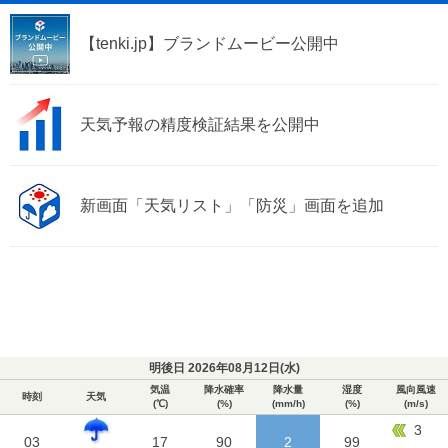
【tenki.jp】ブランドムービー公開中
天気予報の精度検証結果を公開中
新画面「天気リスト」「防災」画面を追加
明後日 2026年08月12日(
水
)
気温
降水確率
降水量
湿度
風向風速
時刻
天気
(℃)
(%)
(mm/h)
(%)
(m/s)
3
03
17
90
2
99