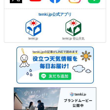
tenki.jp公式アプリ
tenki.jp
tenki.jp 登山天気