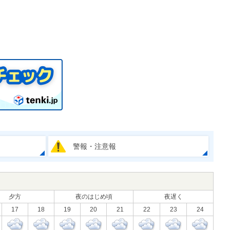
警報・注意報
夕方
夜のはじめ頃
夜遅く
17
18
19
20
21
22
23
24