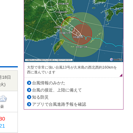
大型で非常に強い台風13号が久米島の西北西約160kmを
西に進んでいます
月18日
台風情報のみかた
火
)
台風の接近、上陸に備えて
知る防災
アプリで台風進路予報を確認
曇
30
21