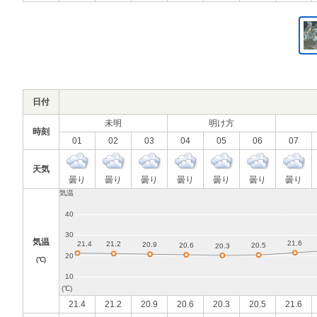
日付
未明
明け方
時刻
01
02
03
04
05
06
07
天気
曇り
曇り
曇り
曇り
曇り
曇り
曇り
気温
(℃)
21.4
21.2
20.9
20.6
20.3
20.5
21.6