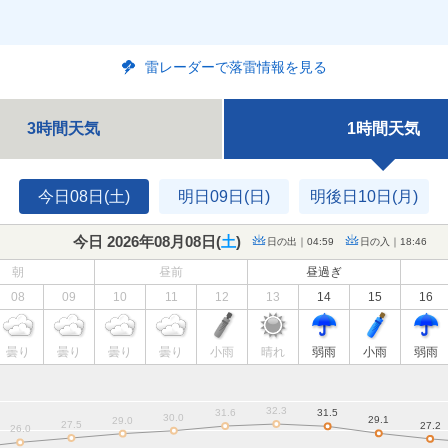
雷レーダーで落雷情報を見る
3時間天気
1時間天気
今日08日(土)
明日09日(日)
明後日10日(月)
今日 2026年08月08日(
土
)
日の出｜04:59
日の入｜18:46
朝
昼前
昼過ぎ
08
09
10
11
12
13
14
15
16
曇り
曇り
曇り
曇り
小雨
晴れ
弱雨
小雨
弱雨