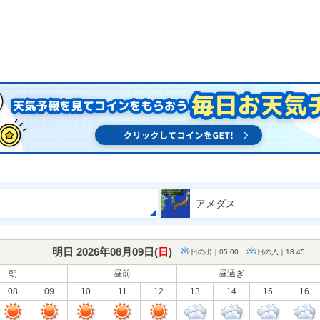
アメダス
明日 2026年08月09日(
日
)
日の出｜05:00
日の入｜18:45
朝
昼前
昼過ぎ
08
09
10
11
12
13
14
15
16