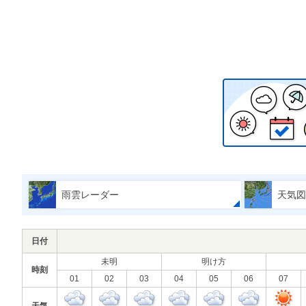
雨雲レーダー
天気図
日付
未明
明け方
時刻
01
02
03
04
05
06
07