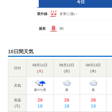
今日
紫外線
非常に強い
服装
90
10日間天気
08月11日
08月12日
08月13日
日付
(
火
)
(
水
)
(
木
)
天気
曇のち雨
曇
曇
29
26
28
気温
18
18
19
(℃)