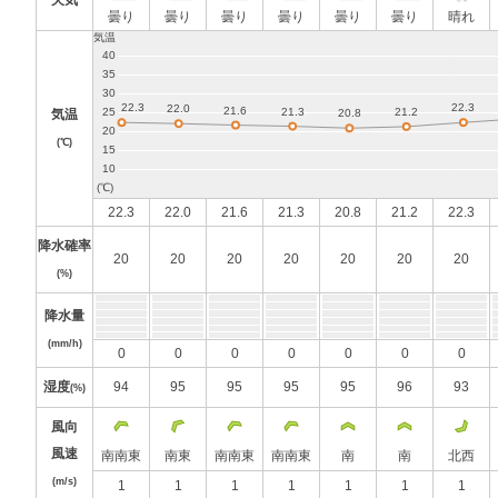
天気
曇り
曇り
曇り
曇り
曇り
曇り
晴れ
気温
(℃)
22.3
22.0
21.6
21.3
20.8
21.2
22.3
降水確率
20
20
20
20
20
20
20
(%)
降水量
(mm/h)
0
0
0
0
0
0
0
湿度
94
95
95
95
95
96
93
(%)
風向
風速
南南東
南東
南南東
南南東
南
南
北西
(m/s)
1
1
1
1
1
1
1