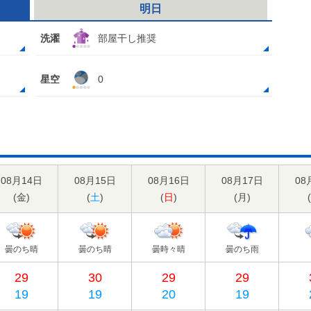
明日
洗濯
部屋干し推奨
星空
0
08月14日
08月15日
08月16日
08月17日
08
(
金
)
(
土
)
(
日
)
(
月
)
(
曇のち晴
曇のち晴
曇時々晴
曇のち雨
29
30
29
29
19
19
20
19