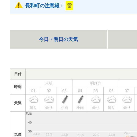
長和町の注意報：
雷
今日・明日の天気
日付
未明
明け方
時刻
01
02
03
04
05
06
07
天気
曇り
曇り
小雨
小雨
曇り
曇り
曇り
気温