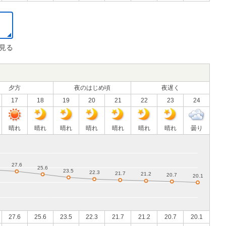
見る
夕方
夜のはじめ頃
夜遅く
17
18
19
20
21
22
23
24
晴れ
晴れ
晴れ
晴れ
晴れ
晴れ
晴れ
曇り
27.6
25.6
23.5
22.3
21.7
21.2
20.7
20.1