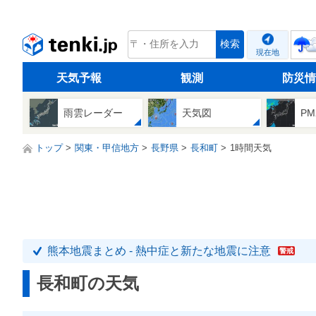
tenki.jp
検索
現在地
天気予報
観測
防災情
雨雲レーダー
天気図
PM
トップ
関東・甲信地方
長野県
長和町
1時間天気
熊本地震まとめ - 熱中症と新たな地震に注意
警戒
長和町の天気