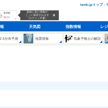
tenki.jpトップ
｜
直前に見た情報が
長和町
ここに保存されます
32
/
22
（ログイン不要）
ｘ
報
天気図
指数情報
レジ
2.5分布予測
地震情報
気象予報士の解説