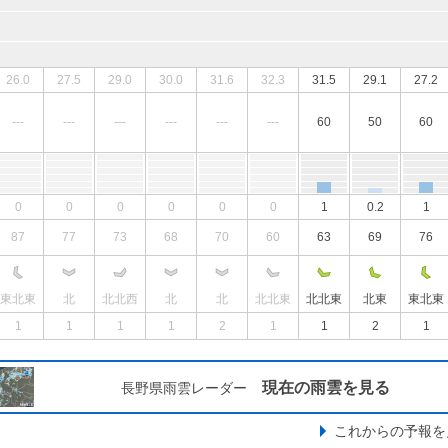
26.0
27.5
29.0
30.0
31.6
32.3
31.5
29.1
27.2
---
---
---
---
---
---
60
50
60
0
0
0
0
0
0
1
0.2
1
87
77
73
68
70
60
63
69
76
東北東
北
北北西
北
北
北北東
北北東
北東
東北東
1
1
1
1
2
1
1
2
1
現在の雨雲を見る
長野県雨雲レーダー
これからの予報を