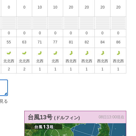
0
0
10
10
20
20
20
20
0
0
0
0
0
0
0
0
55
63
71
77
81
82
84
86
北北西
北北西
北西
北西
西北西
西北西
西北西
西北西
2
2
1
1
1
1
1
1
見る
台風13号
(ドルフィン)
08日13:00現在