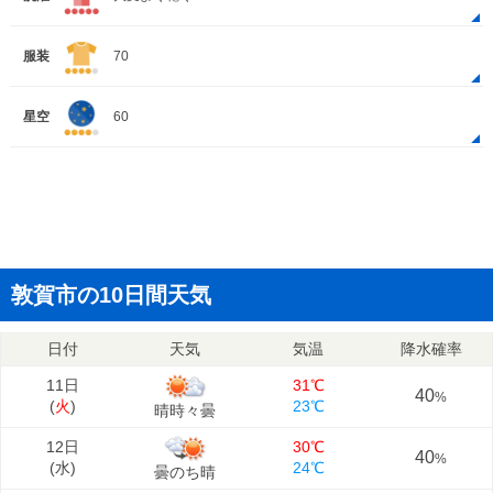
服装
70
星空
60
敦賀市の10日間天気
日付
天気
気温
降水確率
11日
31℃
40
%
(
火
)
23℃
晴時々曇
12日
30℃
40
%
(
水
)
24℃
曇のち晴