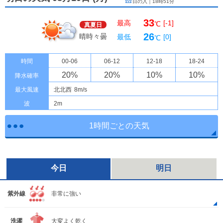
日の入｜
18時51分
33
最高
[-1]
℃
真夏日
26
晴時々曇
最低
[0]
℃
時間
00-06
06-12
12-18
18-24
20
%
20
%
10
%
10
%
降水確率
最大風速
北北西
8m/s
波
2m
1時間ごとの天気
今日
明日
紫外線
非常に強い
洗濯
大変よく乾く