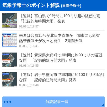
気象予報士のポイント解説
(日直予報士)
【速報】富山県で1時間に100ミリ超の猛烈な雨
「記録的短時間大雨」発表
08/08(土)18:57
来週は台風15号が北日本直撃か 関東にも影響
熱帯低気圧が次々と発生 2週間天気
08/08(土)18:41
【速報】青森県大鰐町で1時間に約90ミリの猛烈
な雨 「記録的短時間大雨」発表
08/08(土)16:55
【速報】岩手県盛岡市で1時間に約100ミリの猛烈
な雨 「記録的短時間大雨」発表
08/08(土)16:46
解説記事一覧