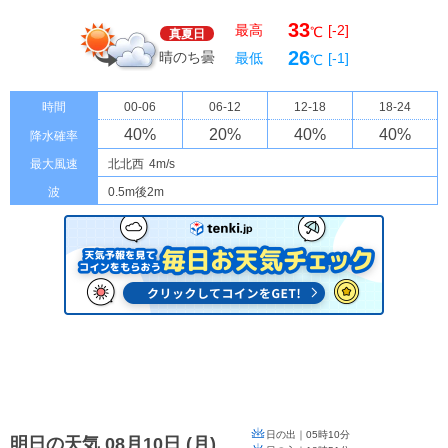
33
最高
[-2]
℃
真夏日
26
晴のち曇
最低
[-1]
℃
時間
00-06
06-12
12-18
18-24
40
%
20
%
40
%
40
%
降水確率
最大風速
北北西
4m/s
波
0.5m後2m
日の出｜
05時10分
明日の天気 08月10日
(
月
)