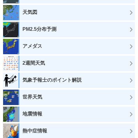
天気図
PM2.5分布予測
アメダス
2週間天気
気象予報士のポイント解説
世界天気
地震情報
熱中症情報