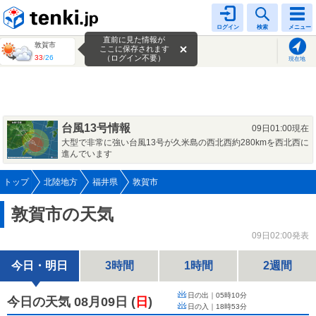
tenki.jp
ログイン
検索
メニュー
直前に見た情報が
敦賀市
ここに保存されます
33
/
26
（ログイン不要）
現在地
台風13号情報
09日01:00現在
大型で非常に強い台風13号が久米島の西北西約280kmを西北西に
進んでいます
トップ
北陸地方
福井県
敦賀市
敦賀市の天気
09日02:00発表
今日・明日
3時間
1時間
2週間
日の出｜
05時10分
今日の天気 08月09日
(
日
)
日の入｜
18時53分