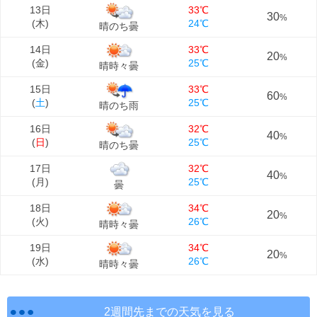
13日
33℃
30
%
(
木
)
24℃
晴のち曇
14日
33℃
20
%
(
金
)
25℃
晴時々曇
15日
33℃
60
%
(
土
)
25℃
晴のち雨
16日
32℃
40
%
(
日
)
25℃
晴のち曇
17日
32℃
40
%
(
月
)
25℃
曇
18日
34℃
20
%
(
火
)
26℃
晴時々曇
19日
34℃
20
%
(
水
)
26℃
晴時々曇
2週間先までの天気を見る