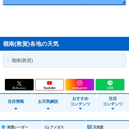
嶺南(敦賀)各地の天気
嶺南(敦賀)
敦賀市
小浜市
美浜町
高浜町
おすすめ
注目
おおい町
若狭町
注目情報
お天気解説
コンテンツ
コンテンツ
雨雲レーダー
アメダス
天気図