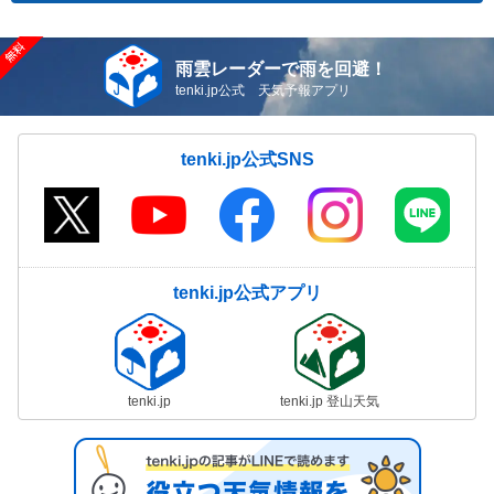
雨雲レーダーで雨を回避！
tenki.jp公式 天気予報アプリ
tenki.jp公式SNS
tenki.jp公式アプリ
tenki.jp
tenki.jp 登山天気