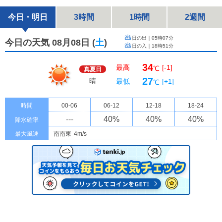
今日・明日
3時間
1時間
2週間
日の出｜
05時07分
今日の天気 08月08日
(
土
)
日の入｜
18時51分
34
最高
[-1]
℃
真夏日
27
晴
最低
[+1]
℃
時間
00-06
06-12
12-18
18-24
---
40
%
40
%
40
%
降水確率
最大風速
南南東
4m/s