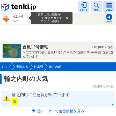
tenki.jp
ログイン
検索
メニュー
直前に見た情報が
輪之内町
ここに保存されます
34
/
27
（ログイン不要）
現在地
台風13号情報
08日08:00現在
大型で非常に強い台風13号が久米島の北西約100kmを西北西に進
んでいます
トップ
東海地方
岐阜県
輪之内町
輪之内町の天気
08日08:00発表
輪之内町に注意報が出ています
雷
雷レーダーで落雷情報を見る