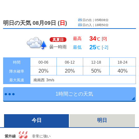
日の出｜
05時08分
明日の天気 08月09日
(
日
)
日の入｜
18時50分
34
最高
[0]
℃
真夏日
25
曇一時雨
最低
[-2]
℃
時間
00-06
06-12
12-18
18-24
20
%
20
%
50
%
40
%
降水確率
最大風速
南南西
3m/s
1時間ごとの天気
今日
明日
紫外線
非常に強い