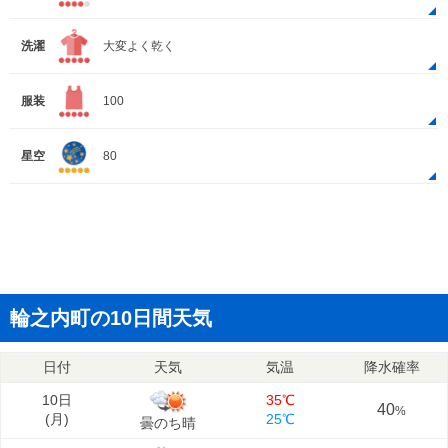
洗濯
大変よく乾く
服装
100
星空
80
輪之内町の10日間天気
日付
天気
気温
降水確率
10日
35℃
40
%
(
月
)
25℃
曇のち晴