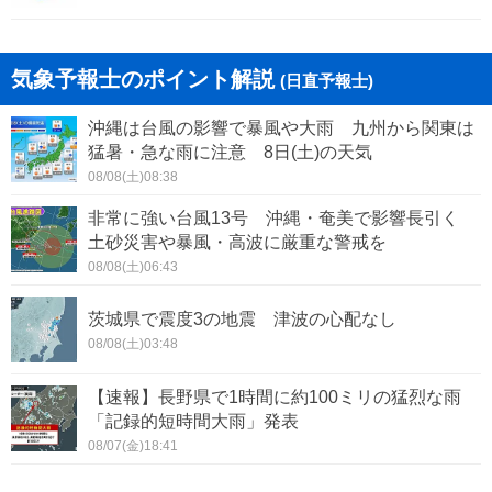
池田町
北方町
気象予報士のポイント解説
(日直予報士)
坂祝町
富加町
沖縄は台風の影響で暴風や大雨 九州から関東は
川辺町
七宗町
猛暑・急な雨に注意 8日(土)の天気
08/08(土)08:38
八百津町
白川町
非常に強い台風13号 沖縄・奄美で影響長引く
土砂災害や暴風・高波に厳重な警戒を
東白川村
御嵩町
08/08(土)06:43
茨城県で震度3の地震 津波の心配なし
08/08(土)03:48
【速報】長野県で1時間に約100ミリの猛烈な雨
「記録的短時間大雨」発表
08/07(金)18:41