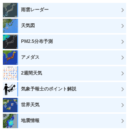
雨雲レーダー
天気図
PM2.5分布予測
アメダス
2週間天気
気象予報士のポイント解説
世界天気
地震情報