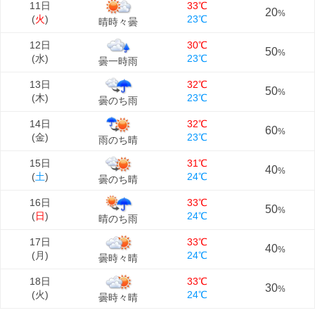
11日
33℃
20
%
(
火
)
23℃
晴時々曇
12日
30℃
50
%
(
水
)
23℃
曇一時雨
13日
32℃
50
%
(
木
)
23℃
曇のち雨
14日
32℃
60
%
(
金
)
23℃
雨のち晴
15日
31℃
40
%
(
土
)
24℃
曇のち晴
16日
33℃
50
%
(
日
)
24℃
晴のち雨
17日
33℃
40
%
(
月
)
24℃
曇時々晴
18日
33℃
30
%
(
火
)
24℃
曇時々晴