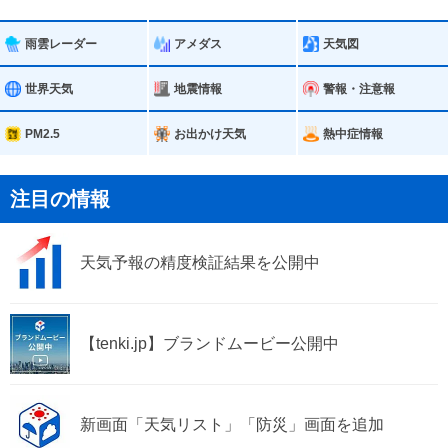
恵那市
美濃加茂市
雨雲レーダー
アメダス
天気図
土岐市
各務原市
世界天気
地震情報
警報・注意報
可児市
山県市
PM2.5
お出かけ天気
熱中症情報
瑞穂市
本巣市
注目の情報
郡上市
海津市
天気予報の精度検証結果を公開中
岐南町
笠松町
養老町
垂井町
【tenki.jp】ブランドムービー公開中
関ケ原町
神戸町
輪之内町
安八町
新画面「天気リスト」「防災」画面を追加
揖斐川町
大野町