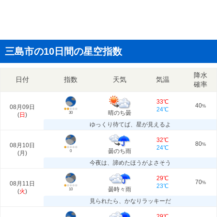
三島市の10日間の星空指数
降水
日付
指数
天気
気温
確率
33℃
40
08月09日
%
24℃
晴のち曇
30
(
日
)
ゆっくり待てば、星が見えるよ
32℃
80
08月10日
%
24℃
曇のち雨
0
(
月
)
今夜は、諦めたほうがよさそう
29℃
70
08月11日
%
23℃
曇時々雨
10
(
火
)
見られたら、かなりラッキーだ
29℃