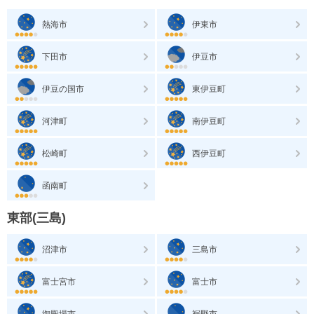
熱海市
伊東市
下田市
伊豆市
伊豆の国市
東伊豆町
河津町
南伊豆町
松崎町
西伊豆町
函南町
東部(三島)
沼津市
三島市
富士宮市
富士市
御殿場市
裾野市