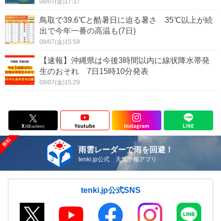
08/07(金)17:37
鳥取で39.6℃と酷暑日に迫る暑さ 35℃以上が続
出で今年一番の高温も(7日)
08/07(金)15:59
【速報】沖縄県は今後3時間以内に線状降水帯発
生のおそれ 7日15時10分発表
08/07(金)15:29
雨雲レーダーで雨を回避！
tenki.jp公式 天気予報アプリ
tenki.jp公式SNS