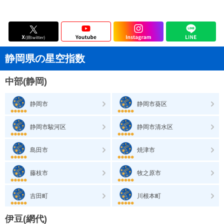
静岡県の星空指数
中部(静岡)
静岡市
静岡市葵区
静岡市駿河区
静岡市清水区
島田市
焼津市
藤枝市
牧之原市
吉田町
川根本町
伊豆(網代)