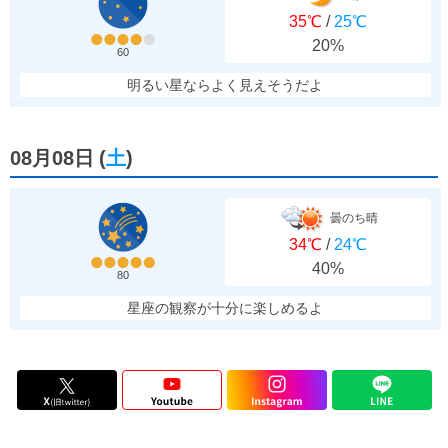
35℃
/
25℃
20%
60
明るい星ならよく見えそうだよ
08月08日
(
土
)
曇のち晴
34℃
/
24℃
40%
80
星座の観察が十分に楽しめるよ