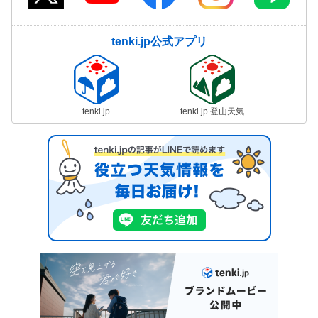
tenki.jp公式アプリ
tenki.jp
tenki.jp 登山天気