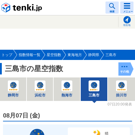
tenki.jp
検索
メニュー
現在地
トップ
指数情報一覧
星空指数
東海地方
静岡県
三島市
三島市の星空指数
その他
静岡市
浜松市
熱海市
三島市
掛川市
07日20:00発表
08月07日
(
金
)
晴