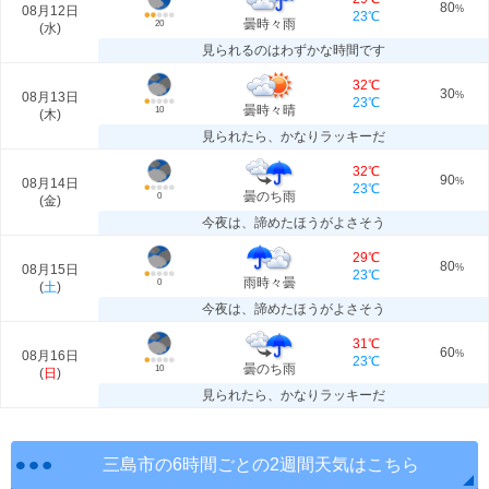
80
08月12日
%
23℃
曇時々雨
20
(
水
)
見られるのはわずかな時間です
32℃
30
08月13日
%
23℃
曇時々晴
10
(
木
)
見られたら、かなりラッキーだ
32℃
90
08月14日
%
23℃
曇のち雨
0
(
金
)
今夜は、諦めたほうがよさそう
29℃
80
08月15日
%
23℃
雨時々曇
0
(
土
)
今夜は、諦めたほうがよさそう
31℃
60
08月16日
%
23℃
曇のち雨
10
(
日
)
見られたら、かなりラッキーだ
三島市の6時間ごとの2週間天気はこちら