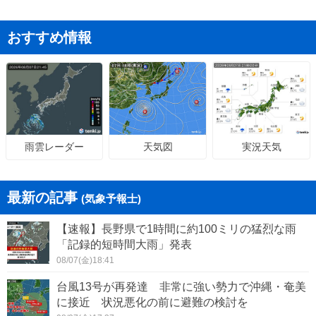
おすすめ情報
天気図
実況天気
雨雲レーダー
最新の記事
(気象予報士)
【速報】長野県で1時間に約100ミリの猛烈な雨
「記録的短時間大雨」発表
08/07(金)18:41
台風13号が再発達 非常に強い勢力で沖縄・奄美
に接近 状況悪化の前に避難の検討を