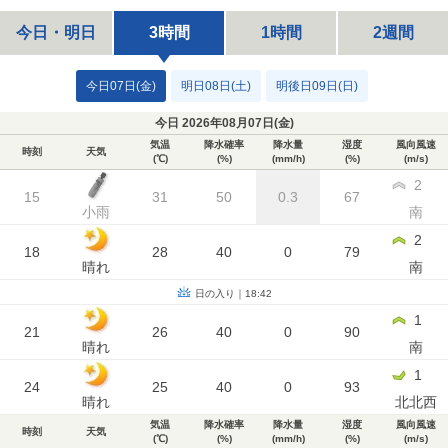
今日・明日
3時間
1時間
2週間
今日07日(金)
明日08日(土)
明後日09日(日)
今日 2026年08月07日(
金
)
気温
降水確率
降水量
湿度
風向風速
時刻
天気
(℃)
(%)
(mm/h)
(%)
(m/s)
2
15
31
50
0.3
67
小雨
南
2
18
28
40
0
79
晴れ
南
日の入り｜18:42
1
21
26
40
0
90
晴れ
南
1
24
25
40
0
93
晴れ
北北西
気温
降水確率
降水量
湿度
風向風速
時刻
天気
(℃)
(%)
(mm/h)
(%)
(m/s)