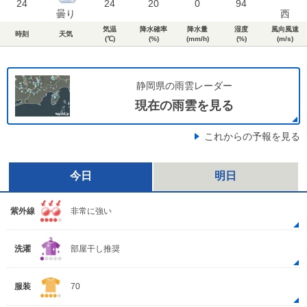
24
24
20
0
94
曇り
西
気温
降水確率
降水量
湿度
風向風速
時刻
天気
(℃)
(%)
(mm/h)
(%)
(m/s)
静岡県の雨雲レーダー
現在の雨雲を見る
これからの予報を見る
今日
明日
紫外線
非常に強い
洗濯
部屋干し推奨
服装
70