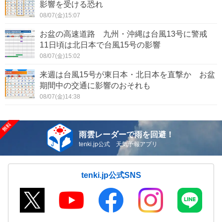
影響を受ける恐れ
08/07(金)15:07
お盆の高速道路 九州・沖縄は台風13号に警戒
11日頃は北日本で台風15号の影響
08/07(金)15:02
来週は台風15号が東日本・北日本を直撃か お盆
期間中の交通に影響のおそれも
08/07(金)14:38
雨雲レーダーで雨を回避！
tenki.jp公式 天気予報アプリ
tenki.jp公式SNS