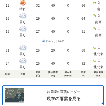
2
12
32
40
0
56
晴れ
南
2
15
29
40
0
64
曇り
南西
1
18
27
40
0
81
曇り
南西
日の入り｜18:40
1
21
25
20
0
88
曇り
北北東
1
24
25
40
0
92
曇り
北北東
気温
降水確率
降水量
湿度
風向風速
時刻
天気
(℃)
(%)
(mm/h)
(%)
(m/s)
静岡県の雨雲レーダー
現在の雨雲を見る