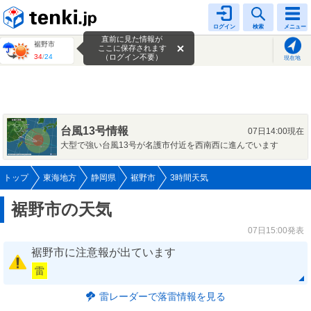
tenki.jp
ログイン
検索
メニュー
直前に見た情報が
裾野市
ここに保存されます
34
/
24
（ログイン不要）
現在地
台風13号情報
07日14:00現在
大型で強い台風13号が名護市付近を西南西に進んでいます
トップ
東海地方
静岡県
裾野市
3時間天気
裾野市の天気
07日15:00発表
裾野市に注意報が出ています
雷
雷レーダーで落雷情報を見る