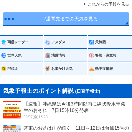
これからの予報を見る
2週間先までの天気を見る
雨雲レーダー
アメダス
天気図
世界天気
地震情報
警報・注意報
PM2.5
お出かけ天気
熱中症情報
気象予報士のポイント解説
(日直予報士)
【速報】沖縄県は今後3時間以内に線状降水帯発
生のおそれ 7日15時10分発表
08/07(金)15:29
関東のお盆は雨が続く 11日～12日は台風15号の