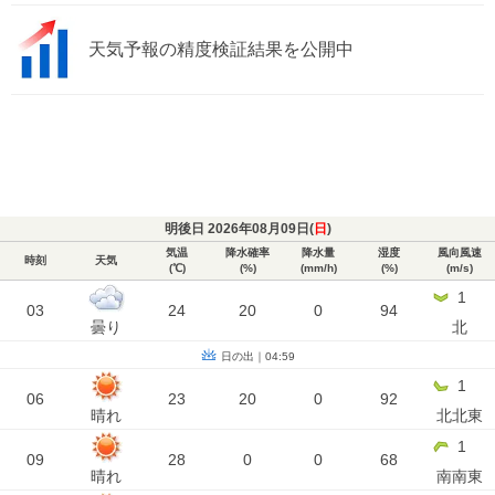
天気予報の精度検証結果を公開中
明後日 2026年08月09日(
日
)
気温
降水確率
降水量
湿度
風向風速
時刻
天気
(℃)
(%)
(mm/h)
(%)
(m/s)
1
03
24
20
0
94
曇り
北
日の出｜04:59
1
06
23
20
0
92
晴れ
北北東
1
09
28
0
0
68
晴れ
南南東