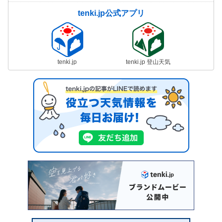
tenki.jp公式アプリ
tenki.jp
tenki.jp 登山天気