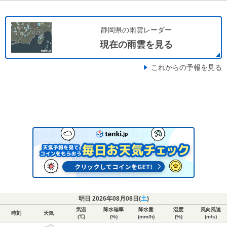
静岡県の雨雲レーダー
現在の雨雲を見る
これからの予報を見る
明日 2026年08月08日(
土
)
気温
降水確率
降水量
湿度
風向風速
時刻
天気
(℃)
(%)
(mm/h)
(%)
(m/s)