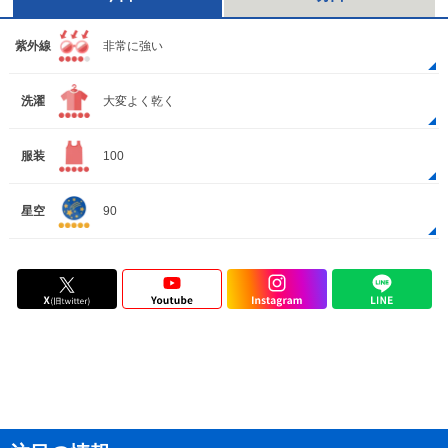
紫外線
非常に強い
洗濯
大変よく乾く
服装
100
星空
90