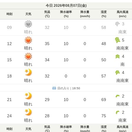
今日 2026年08月07日(
金
)
気温
降水確率
降水量
湿度
風向風速
時刻
天気
(℃)
(%)
(mm/h)
(%)
(m/s)
3
09
32
10
0
58
晴れ
南東
5
12
35
10
0
48
晴れ
南南東
4
15
34
10
0
50
晴れ
南
4
18
32
0
0
57
晴れ
南南東
日の入り｜18:50
2
21
29
10
0
69
晴れ
南南東
2
24
28
10
0
75
晴れ
南東
気温
降水確率
降水量
湿度
風向風速
時刻
天気
(℃)
(%)
(mm/h)
(%)
(m/s)