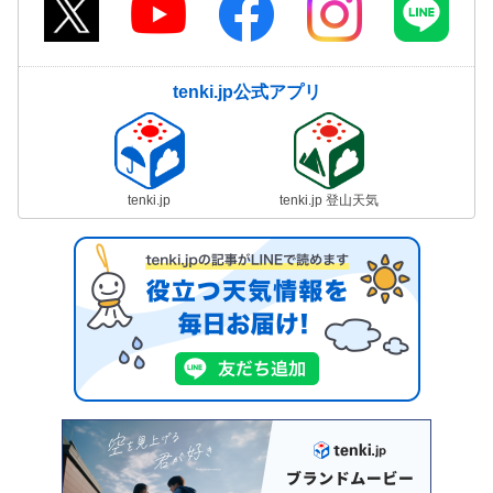
tenki.jp公式アプリ
tenki.jp
tenki.jp 登山天気