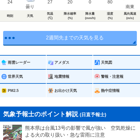
24
27
20
0
80
曇り
南東
気温
降水確率
降水量
湿度
風向風速
時刻
天気
(℃)
(%)
(mm/h)
(%)
(m/s)
2週間先までの天気を見る
雨雲レーダー
アメダス
天気図
世界天気
地震情報
警報・注意報
PM2.5
お出かけ天気
熱中症情報
気象予報士のポイント解説
(日直予報士)
熊本県は台風13号の影響で風が強い 空気乾燥に
よる火の取り扱い・急な雷雨に注意