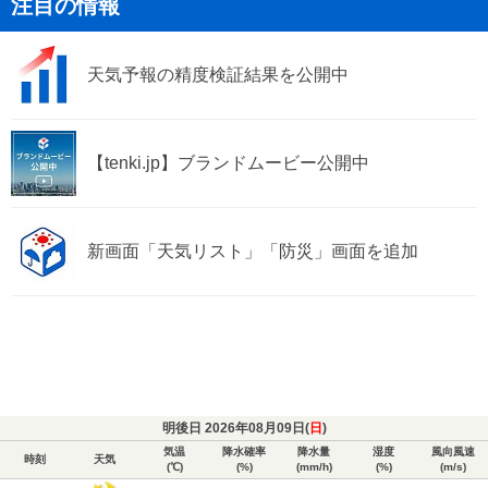
注目の情報
天気予報の精度検証結果を公開中
【tenki.jp】ブランドムービー公開中
新画面「天気リスト」「防災」画面を追加
明後日 2026年08月09日(
日
)
気温
降水確率
降水量
湿度
風向風速
時刻
天気
(℃)
(%)
(mm/h)
(%)
(m/s)