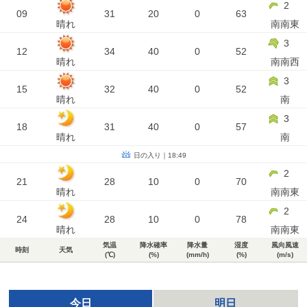
2
09
31
20
0
63
晴れ
南南東
3
12
34
40
0
52
晴れ
南南西
3
15
32
40
0
52
晴れ
南
3
18
31
40
0
57
晴れ
南
日の入り｜18:49
2
21
28
10
0
70
晴れ
南南東
2
24
28
10
0
78
晴れ
南南東
気温
降水確率
降水量
湿度
風向風速
時刻
天気
(℃)
(%)
(mm/h)
(%)
(m/s)
今日
明日