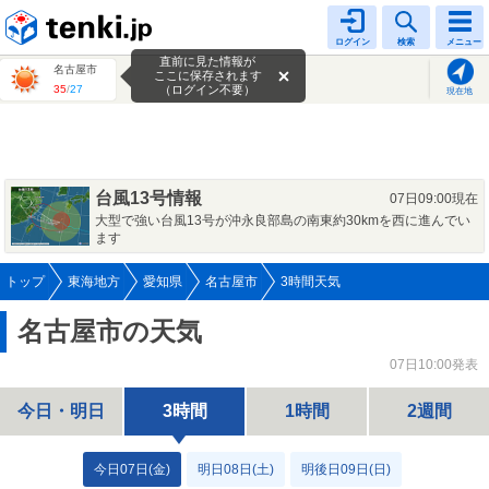
tenki.jp
ログイン
検索
メニュー
直前に見た情報が
名古屋市
ここに保存されます
35
/
27
（ログイン不要）
現在地
台風13号情報
07日09:00現在
大型で強い台風13号が沖永良部島の南東約30kmを西に進んでい
ます
トップ
東海地方
愛知県
名古屋市
3時間天気
名古屋市の天気
07日10:00発表
今日・明日
3時間
1時間
2週間
今日07日(金)
明日08日(土)
明後日09日(日)