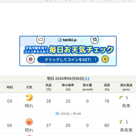
明日 2026年08月08日(
土
)
気温
降水確率
降水量
湿度
風向風速
時刻
天気
(℃)
(%)
(mm/h)
(%)
(m/s)
1
03
28
10
0
78
晴れ
南東
日の出｜05:06
1
06
27
20
0
80
晴れ
東南東