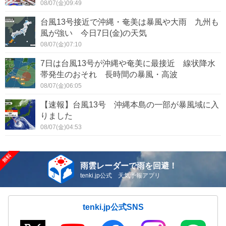
08/07(金)09:49
台風13号接近で沖縄・奄美は暴風や大雨 九州も
風が強い 今日7日(金)の天気
08/07(金)07:10
7日は台風13号が沖縄や奄美に最接近 線状降水
帯発生のおそれ 長時間の暴風・高波
08/07(金)06:05
【速報】台風13号 沖縄本島の一部が暴風域に入
りました
08/07(金)04:53
雨雲レーダーで雨を回避！
tenki.jp公式 天気予報アプリ
tenki.jp公式SNS