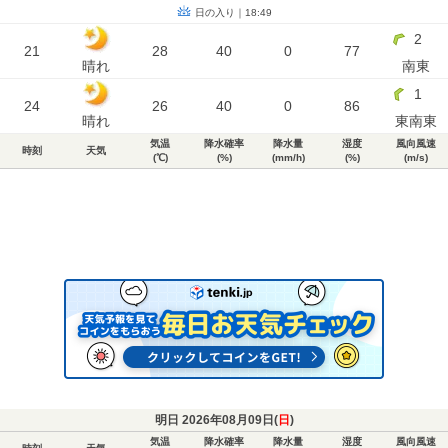
日の入り｜18:49
2
21
28
40
0
77
晴れ
南東
1
24
26
40
0
86
晴れ
東南東
気温
降水確率
降水量
湿度
風向風速
時刻
天気
(℃)
(%)
(mm/h)
(%)
(m/s)
明日 2026年08月09日(
日
)
気温
降水確率
降水量
湿度
風向風速