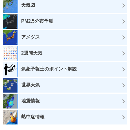
天気図
PM2.5分布予測
アメダス
2週間天気
気象予報士のポイント解説
世界天気
地震情報
熱中症情報