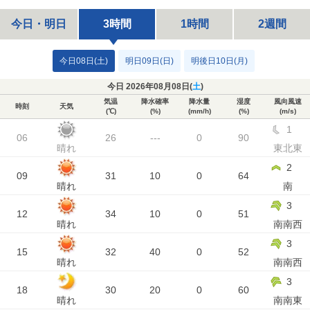
今日・明日
3時間
1時間
2週間
今日08日(土)
明日09日(日)
明後日10日(月)
今日 2026年08月08日(
土
)
気温
降水確率
降水量
湿度
風向風速
時刻
天気
(℃)
(%)
(mm/h)
(%)
(m/s)
1
06
26
---
0
90
晴れ
東北東
2
09
31
10
0
64
晴れ
南
3
12
34
10
0
51
晴れ
南南西
3
15
32
40
0
52
晴れ
南南西
3
18
30
20
0
60
晴れ
南南東