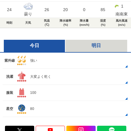
1
24
26
20
0
85
曇り
南南東
気温
降水確率
降水量
湿度
風向風速
時刻
天気
(℃)
(%)
(mm/h)
(%)
(m/s)
今日
明日
紫外線
強い
洗濯
大変よく乾く
服装
100
星空
80