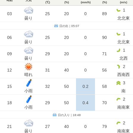
時刻
天気
(℃)
(%)
(mm/h)
(%)
(m/s)
1
03
25
20
0
89
曇り
北北東
日の出｜05:07
1
06
25
20
0
90
曇り
北北東
1
09
29
20
0
71
曇り
北西
2
12
31
40
0
56
晴れ
西南西
3
15
32
50
0.2
58
小雨
南
2
18
29
50
0.4
70
小雨
南南東
日の入り｜18:48
2
21
27
40
0
79
曇り
南南東