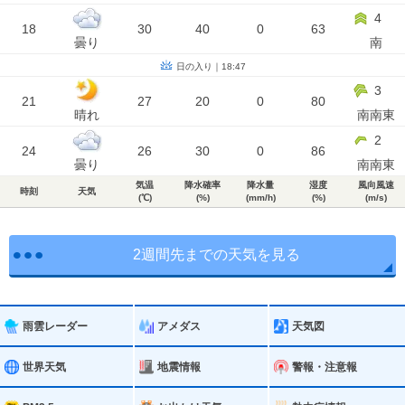
4
18
30
40
0
63
曇り
南
日の入り｜18:47
3
21
27
20
0
80
晴れ
南南東
2
24
26
30
0
86
曇り
南南東
気温
降水確率
降水量
湿度
風向風速
時刻
天気
(℃)
(%)
(mm/h)
(%)
(m/s)
2週間先までの天気を見る
雨雲レーダー
アメダス
天気図
世界天気
地震情報
警報・注意報