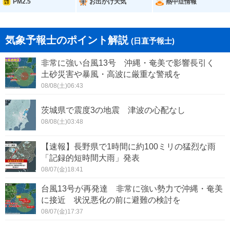
PM2.5
お出かけ天気
熱中症情報
気象予報士のポイント解説
(日直予報士)
非常に強い台風13号 沖縄・奄美で影響長引く
土砂災害や暴風・高波に厳重な警戒を
08/08(土)06:43
茨城県で震度3の地震 津波の心配なし
08/08(土)03:48
【速報】長野県で1時間に約100ミリの猛烈な雨
「記録的短時間大雨」発表
08/07(金)18:41
台風13号が再発達 非常に強い勢力で沖縄・奄美
に接近 状況悪化の前に避難の検討を
08/07(金)17:37