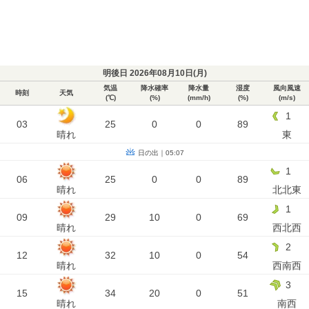
明後日 2026年08月10日(
月
)
気温
降水確率
降水量
湿度
風向風速
時刻
天気
(℃)
(%)
(mm/h)
(%)
(m/s)
1
03
25
0
0
89
晴れ
東
日の出｜05:07
1
06
25
0
0
89
晴れ
北北東
1
09
29
10
0
69
晴れ
西北西
2
12
32
10
0
54
晴れ
西南西
3
15
34
20
0
51
晴れ
南西