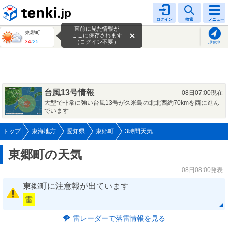
tenki.jp
ログイン
検索
メニュー
直前に見た情報が
東郷町
ここに保存されます
34
/
25
（ログイン不要）
現在地
台風13号情報
08日07:00現在
大型で非常に強い台風13号が久米島の北北西約70kmを西に進ん
でいます
トップ
東海地方
愛知県
東郷町
3時間天気
東郷町の天気
08日08:00発表
東郷町に注意報が出ています
雷
雷レーダーで落雷情報を見る