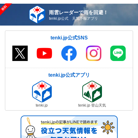
雨雲レーダーで雨を回避！
tenki.jp公式 天気予報アプリ
tenki.jp公式SNS
tenki.jp公式アプリ
tenki.jp
tenki.jp 登山天気