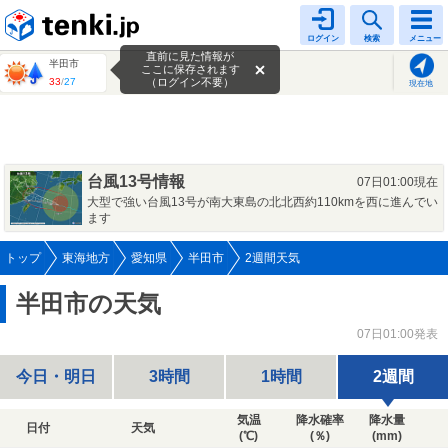
tenki.jp
ログイン
検索
メニュー
直前に見た情報が
半田市
ここに保存されます
33
/
27
（ログイン不要）
現在地
台風13号情報
07日01:00現在
大型で強い台風13号が南大東島の北北西約110kmを西に進んでい
ます
トップ
東海地方
愛知県
半田市
2週間天気
半田市の天気
07日01:00発表
今日・明日
3時間
1時間
2週間
気温
降水確率
降水量
日付
天気
(℃)
(％)
(mm)