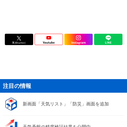
注目の情報
新画面「天気リスト」「防災」画面を追加
天気予報の精度検証結果を公開中