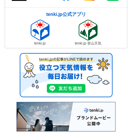
tenki.jp公式アプリ
tenki.jp
tenki.jp 登山天気