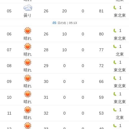
1
05
26
20
0
81
曇り
東北東
日の出｜05:13
1
06
26
10
0
80
晴れ
東北東
1
07
28
10
0
77
晴れ
北東
1
08
29
0
0
72
晴れ
東北東
1
09
30
0
0
66
晴れ
東北東
1
10
31
0
0
59
晴れ
東北東
1
11
32
0
0
53
晴れ
北東
1