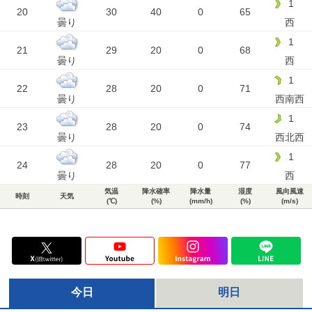
1
20
30
40
0
65
曇り
西
1
21
29
20
0
68
曇り
西
1
22
28
20
0
71
曇り
西南西
1
23
28
20
0
74
曇り
西北西
1
24
28
20
0
77
曇り
西
気温
降水確率
降水量
湿度
風向風速
時刻
天気
(℃)
(%)
(mm/h)
(%)
(m/s)
今日
明日