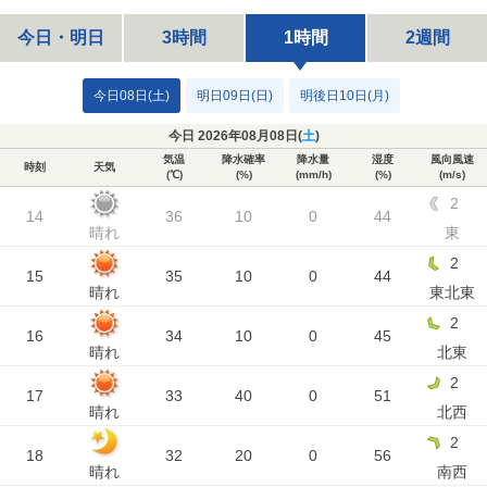
今日・明日
3時間
1時間
2週間
今日08日(土)
明日09日(日)
明後日10日(月)
今日 2026年08月08日(
土
)
気温
降水確率
降水量
湿度
風向風速
時刻
天気
(℃)
(%)
(mm/h)
(%)
(m/s)
2
14
36
10
0
44
晴れ
東
2
15
35
10
0
44
晴れ
東北東
2
16
34
10
0
45
晴れ
北東
2
17
33
40
0
51
晴れ
北西
2
18
32
20
0
56
晴れ
南西