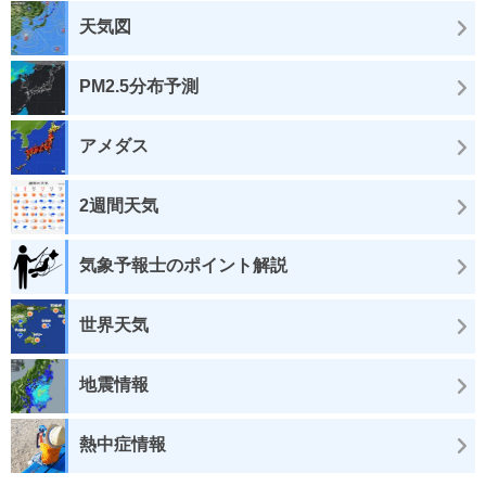
天気図
PM2.5分布予測
アメダス
2週間天気
気象予報士のポイント解説
世界天気
地震情報
熱中症情報