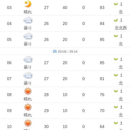
1
03
27
40
0
83
晴れ
北
1
04
26
20
0
84
曇り
北北西
1
05
26
20
0
85
曇り
北
日の出｜05:14
1
06
27
20
0
85
曇り
北
1
07
27
20
0
81
曇り
北
1
08
28
10
0
76
晴れ
北
1
09
29
10
0
70
晴れ
北
1
10
30
10
0
64