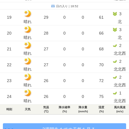
日の入り｜18:52
3
19
29
0
0
61
晴れ
北
3
20
28
0
0
66
晴れ
北
2
21
27
0
0
68
晴れ
北北西
2
22
27
0
0
70
晴れ
北北西
2
23
26
0
0
72
晴れ
北北西
1
24
26
0
0
75
晴れ
北北西
気温
降水確率
降水量
湿度
風向風速
時刻
天気
(℃)
(%)
(mm/h)
(%)
(m/s)