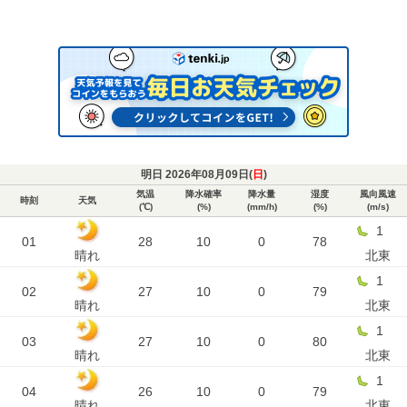
明日 2026年08月09日(
日
)
気温
降水確率
降水量
湿度
風向風速
時刻
天気
(℃)
(%)
(mm/h)
(%)
(m/s)
1
01
28
10
0
78
晴れ
北東
1
02
27
10
0
79
晴れ
北東
1
03
27
10
0
80
晴れ
北東
1
04
26
10
0
79
晴れ
北東