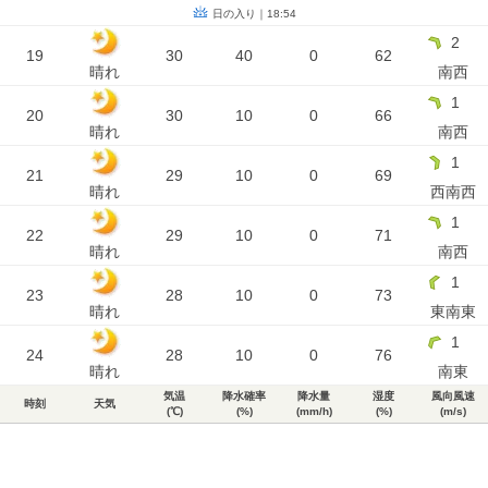
日の入り｜18:54
2
19
30
40
0
62
晴れ
南西
1
20
30
10
0
66
晴れ
南西
1
21
29
10
0
69
晴れ
西南西
1
22
29
10
0
71
晴れ
南西
1
23
28
10
0
73
晴れ
東南東
1
24
28
10
0
76
晴れ
南東
気温
降水確率
降水量
湿度
風向風速
時刻
天気
(℃)
(%)
(mm/h)
(%)
(m/s)