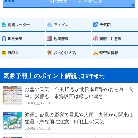
2週間先までの天気を見る
雨雲レーダー
アメダス
天気図
世界天気
地震情報
警報・注意報
PM2.5
お出かけ天気
熱中症情報
気象予報士のポイント解説
(日直予報士)
お盆の天気 台風15号が北日本直撃のおそれ 関
東に影響も 東海以西は厳しい暑さ
08/08(土)12:50
沖縄は台風の影響で暴風や大雨 九州から関東は
猛暑・急な雨に注意 8日(土)の天気
08/08(土)08:38