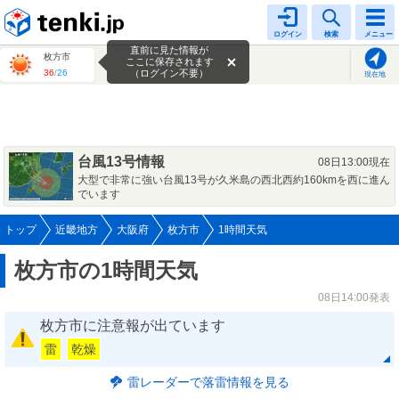
tenki.jp
ログイン
検索
メニュー
直前に見た情報が
枚方市
ここに保存されます
36
/
26
（ログイン不要）
現在地
台風13号情報
08日13:00現在
大型で非常に強い台風13号が久米島の西北西約160kmを西に進ん
でいます
トップ
近畿地方
大阪府
枚方市
1時間天気
枚方市の1時間天気
08日14:00発表
枚方市に注意報が出ています
雷
乾燥
雷レーダーで落雷情報を見る