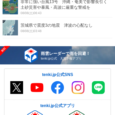
非常に強い台風13号 沖縄・奄美で影響長引く
土砂災害や暴風・高波に厳重な警戒を
08/08(土)06:43
茨城県で震度3の地震 津波の心配なし
08/08(土)03:48
雨雲レーダーで雨を回避！
tenki.jp公式 天気予報アプリ
tenki.jp公式SNS
tenki.jp公式アプリ