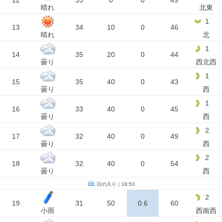
12
33
0
0
49
晴れ
北東
1
13
34
10
0
46
晴れ
北
1
14
35
20
0
44
曇り
西北西
1
15
35
40
0
43
曇り
西
1
16
33
40
0
45
曇り
西
2
17
32
40
0
49
曇り
西
2
18
32
40
0
54
曇り
西
日の入り｜18:53
2
19
31
50
0.6
60
小雨
西南西