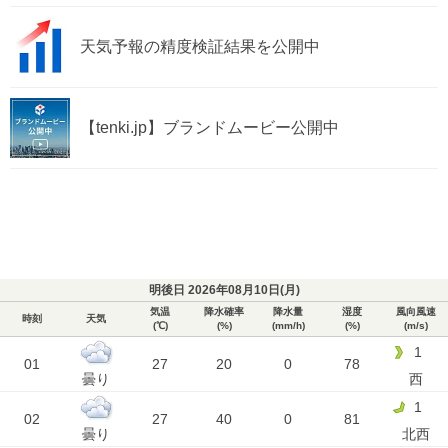
天気予報の精度検証結果を公開中
【tenki.jp】ブランドムービー公開中
明後日 2026年08月10日(
月
)
気温
降水確率
降水量
湿度
風向風速
時刻
天気
(℃)
(%)
(mm/h)
(%)
(m/s)
1
01
27
20
0
78
曇り
西
1
02
27
40
0
81
曇り
北西