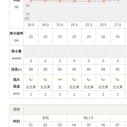
気温
(℃)
26.0
26.0
25.6
25.4
25.3
25.5
27.0
降水確率
20
20
20
20
20
20
20
(%)
降水量
(mm/h)
0
0
0
0
0
0
0
湿度
88
89
90
90
90
89
85
(%)
風向
風速
北北東
北北東
北
北北東
北北東
北北東
北北東
(m/s)
2
2
2
2
2
2
2
日付
未明
明け方
時刻
01
02
03
04
05
06
07