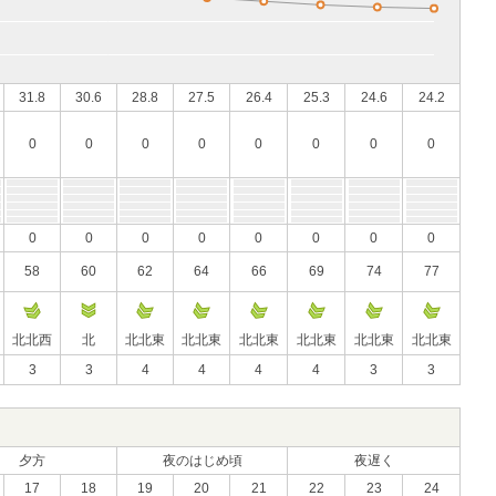
31.8
30.6
28.8
27.5
26.4
25.3
24.6
24.2
0
0
0
0
0
0
0
0
0
0
0
0
0
0
0
0
58
60
62
64
66
69
74
77
北北西
北
北北東
北北東
北北東
北北東
北北東
北北東
3
3
4
4
4
4
3
3
夕方
夜のはじめ頃
夜遅く
17
18
19
20
21
22
23
24