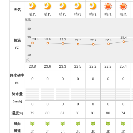
天気
晴れ
晴れ
晴れ
晴れ
晴れ
晴れ
晴れ
気温
(℃)
23.8
23.6
23.3
22.5
22.2
22.8
25.4
降水確率
0
0
0
0
0
0
0
(%)
降水量
(mm/h)
0
0
0
0
0
0
0
湿度
79
80
81
81
81
80
74
(%)
風向
風速
北
北
北
北
北
北
北