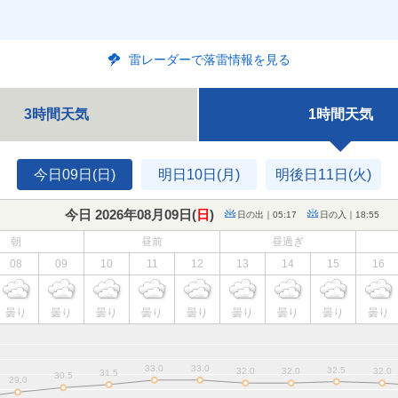
雷レーダーで落雷情報を見る
3時間天気
1時間天気
今日09日(日)
明日10日(月)
明後日11日(火)
今日 2026年08月09日(
日
)
日の出｜05:17
日の入｜18:55
朝
昼前
昼過ぎ
08
09
10
11
12
13
14
15
16
曇り
曇り
曇り
曇り
曇り
曇り
曇り
曇り
曇り