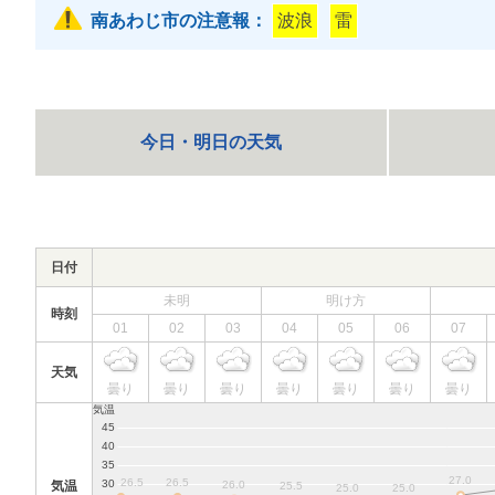
南あわじ市の注意報：
波浪
雷
今日・明日の天気
日付
未明
明け方
時刻
01
02
03
04
05
06
07
天気
曇り
曇り
曇り
曇り
曇り
曇り
曇り
気温