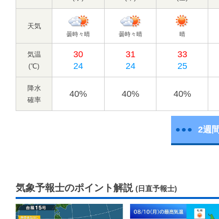
天気
曇時々晴
曇時々晴
晴
30
31
33
気温
24
24
25
(℃)
降水
40%
40%
40%
確率
2週
気象予報士のポイント解説
(日直予報士)