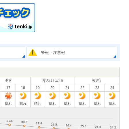
警報・注意報
夕方
夜のはじめ頃
夜遅く
17
18
19
20
21
22
23
24
晴れ
晴れ
晴れ
晴れ
晴れ
晴れ
晴れ
晴れ