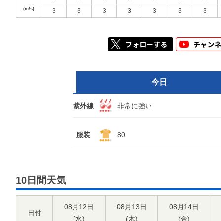
(m/s)
3
3
3
3
3
3
3
今日
紫外線
非常に強い
服装
80
10日間天気
08月12日
08月13日
08月14日
日付
(
水
)
(
木
)
(
金
)