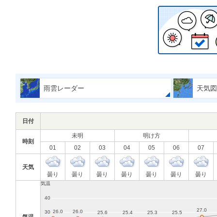
雨雲レーダー
天気図
日付
未明
明け方
時刻
01
02
03
04
05
06
07
天気
曇り
曇り
曇り
曇り
曇り
曇り
曇り