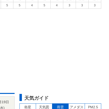
5
5
4
5
4
3
3
3
天気ガイド
月19日
衛星
天気図
雨雲
アメダス
PM2.5
水
)