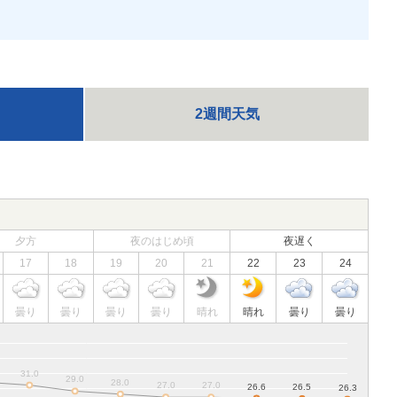
2週間天気
夕方
夜のはじめ頃
夜遅く
17
18
19
20
21
22
23
24
曇り
曇り
曇り
曇り
晴れ
晴れ
曇り
曇り