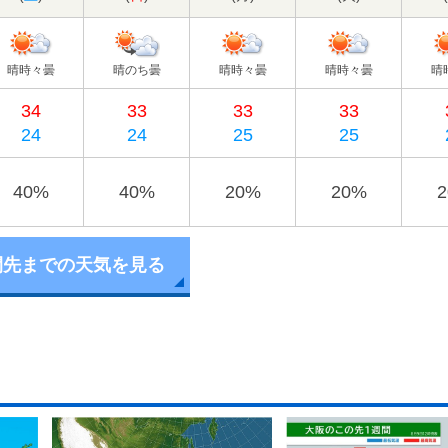
晴時々曇
晴のち曇
晴時々曇
晴時々曇
晴
34
33
33
33
24
24
25
25
40%
40%
20%
20%
間先までの天気を見る