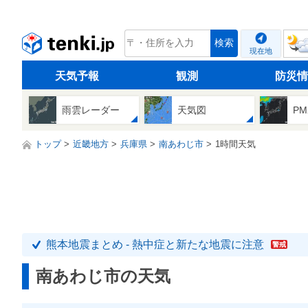
tenki.jp
検索
現在地
天気予報
観測
防災情
雨雲レーダー
天気図
PM
トップ
近畿地方
兵庫県
南あわじ市
1時間天気
熊本地震まとめ - 熱中症と新たな地震に注意
警戒
南あわじ市の天気