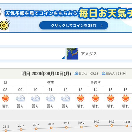
アメダス
明日 2026年08月10日(
月
)
日の出｜05:18
日の入｜18:54
朝
昼前
昼過ぎ
08
09
10
11
12
13
14
15
16
晴れ
曇り
曇り
曇り
曇り
晴れ
晴れ
晴れ
晴れ