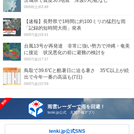
茨城県で震度3の地震 津波の心配なし
08/08(土)03:48
【速報】長野県で1時間に約100ミリの猛烈な雨
「記録的短時間大雨」発表
08/07(金)18:41
台風13号が再発達 非常に強い勢力で沖縄・奄美
に接近 状況悪化の前に避難の検討を
08/07(金)17:37
鳥取で39.6℃と酷暑日に迫る暑さ 35℃以上が続
出で今年一番の高温も(7日)
08/07(金)15:59
雨雲レーダーで雨を回避！
tenki.jp公式 天気予報アプリ
tenki.jp公式SNS