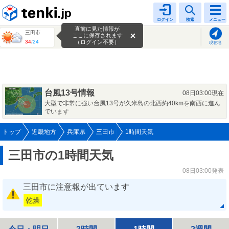
tenki.jp
ログイン
検索
メニュー
直前に見た情報が
三田市
ここに保存されます
34
/
24
（ログイン不要）
現在地
台風13号情報
08日03:00現在
大型で非常に強い台風13号が久米島の北西約40kmを南西に進ん
でいます
トップ
近畿地方
兵庫県
三田市
1時間天気
三田市の1時間天気
08日03:00発表
三田市に注意報が出ています
乾燥