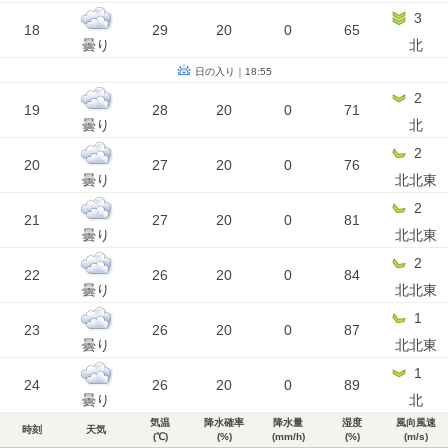
3
18
29
20
0
65
曇り
北
日の入り｜18:55
2
19
28
20
0
71
曇り
北
2
20
27
20
0
76
曇り
北北東
2
21
27
20
0
81
曇り
北北東
2
22
26
20
0
84
曇り
北北東
1
23
26
20
0
87
曇り
北北東
1
24
26
20
0
89
曇り
北
気温
降水確率
降水量
湿度
風向風速
時刻
天気
(℃)
(%)
(mm/h)
(%)
(m/s)