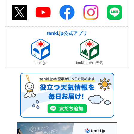
tenki.jp公式アプリ
tenki.jp
tenki.jp 登山天気