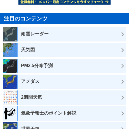
注目のコンテンツ
雨雲レーダー
天気図
PM2.5分布予測
アメダス
2週間天気
気象予報士のポイント解説
世界天気