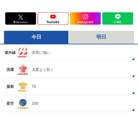
今日
明日
紫外線
非常に強い
洗濯
大変よく乾く
服装
70
星空
100