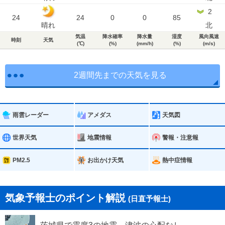
2
24
24
0
0
85
晴れ
北
気温
降水確率
降水量
湿度
風向風速
時刻
天気
(℃)
(%)
(mm/h)
(%)
(m/s)
2週間先までの天気を見る
雨雲レーダー
アメダス
天気図
世界天気
地震情報
警報・注意報
PM2.5
お出かけ天気
熱中症情報
気象予報士のポイント解説
(日直予報士)