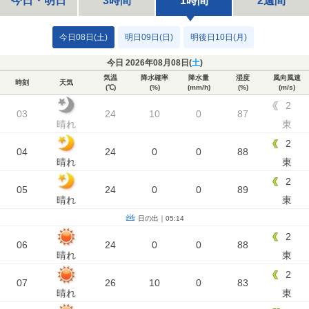
今日・明日
3時間
1時間
2週間
今日08日(土)
明日09日(日)
明後日10日(月)
今日 2026年08月08日(
土
)
気温
降水確率
降水量
湿度
風向風速
時刻
天気
(℃)
(%)
(mm/h)
(%)
(m/s)
2
03
24
10
0
87
晴れ
東
2
04
24
0
0
88
晴れ
東
2
05
24
0
0
89
晴れ
東
日の出｜05:14
2
06
24
0
0
88
晴れ
東
2
07
26
10
0
83
晴れ
東