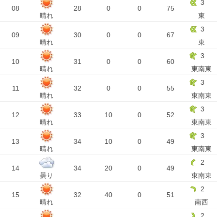
3
08
28
0
0
75
晴れ
東
3
09
30
0
0
67
晴れ
東
3
10
31
0
0
60
晴れ
東南東
3
11
32
0
0
55
晴れ
東南東
3
12
33
10
0
52
晴れ
東南東
3
13
34
10
0
49
晴れ
東南東
2
14
34
20
0
49
曇り
東南東
2
15
32
40
0
51
晴れ
南西
2