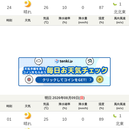
1
24
26
10
0
87
晴れ
北北東
気温
降水確率
降水量
湿度
風向風速
時刻
天気
(℃)
(%)
(mm/h)
(%)
(m/s)
明日 2026年08月09日(
日
)
気温
降水確率
降水量
湿度
風向風速
時刻
天気
(℃)
(%)
(mm/h)
(%)
(m/s)
1
01
25
10
0
89
晴れ
北東