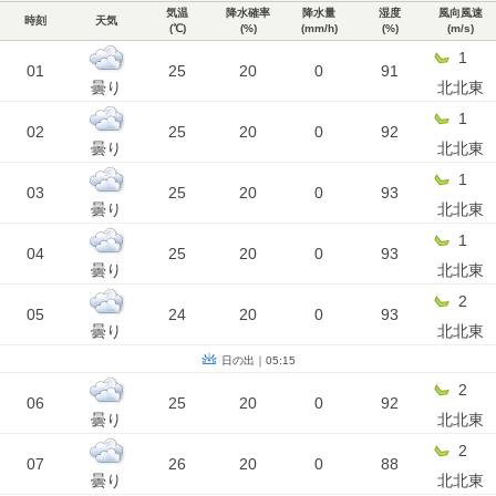
気温
降水確率
降水量
湿度
風向風速
時刻
天気
(℃)
(%)
(mm/h)
(%)
(m/s)
1
01
25
20
0
91
曇り
北北東
1
02
25
20
0
92
曇り
北北東
1
03
25
20
0
93
曇り
北北東
1
04
25
20
0
93
曇り
北北東
2
05
24
20
0
93
曇り
北北東
日の出｜05:15
2
06
25
20
0
92
曇り
北北東
2
07
26
20
0
88
曇り
北北東