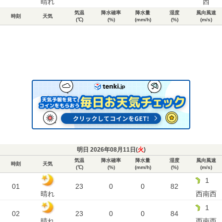
晴れ
西
気温
降水確率
降水量
湿度
風向風速
時刻
天気
(℃)
(%)
(mm/h)
(%)
(m/s)
明日 2026年08月11日(
火
)
気温
降水確率
降水量
湿度
風向風速
時刻
天気
(℃)
(%)
(mm/h)
(%)
(m/s)
1
01
23
0
0
82
晴れ
西南西
1
02
23
0
0
84
晴れ
西南西