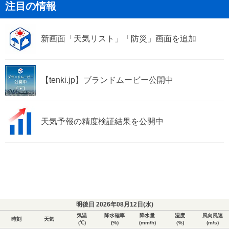
注目の情報
新画面「天気リスト」「防災」画面を追加
【tenki.jp】ブランドムービー公開中
天気予報の精度検証結果を公開中
明後日 2026年08月12日(
水
)
気温
降水確率
降水量
湿度
風向風速
時刻
天気
(℃)
(%)
(mm/h)
(%)
(m/s)