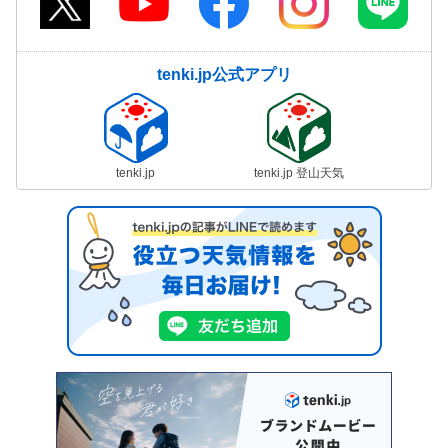
tenki.jp公式アプリ
tenki.jp
tenki.jp 登山天気