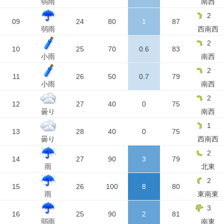
弱雨
南西
2
09
24
80
1
87
弱雨
西南西
2
10
25
70
0.6
83
小雨
南西
2
11
26
50
0.7
79
小雨
南西
2
12
27
40
0
75
曇り
南西
1
13
28
40
0
75
曇り
西南西
2
14
27
90
3
79
雨
北東
2
15
26
100
8
80
雨
東南東
3
16
25
90
2
81
弱雨
南東