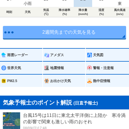
小雨
東
気温
降水確率
降水量
湿度
風向風速
時刻
天気
(℃)
(%)
(mm/h)
(%)
(m/s)
2週間先までの天気を見る
雨雲レーダー
アメダス
天気図
世界天気
地震情報
警報・注意報
PM2.5
お出かけ天気
熱中症情報
気象予報士のポイント解説
(日直予報士)
台風15号は11日に東北太平洋側に上陸か 寒冷渦
の影響で関東も激しい雨のおそれ
08/09(日)17:48