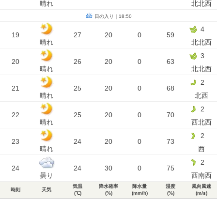
晴れ
北北西
日の入り｜18:50
4
19
27
20
0
59
晴れ
北北西
3
20
26
20
0
63
晴れ
北北西
2
21
25
20
0
68
晴れ
北西
2
22
25
20
0
70
晴れ
西北西
2
23
24
20
0
73
晴れ
西
2
24
24
30
0
75
曇り
西南西
気温
降水確率
降水量
湿度
風向風速
時刻
天気
(℃)
(%)
(mm/h)
(%)
(m/s)