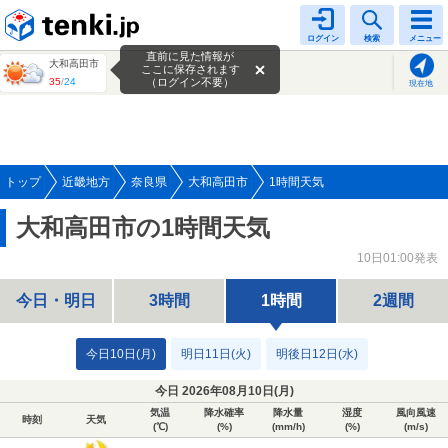
tenki.jp
ログイン
検索
メニュー
直前に見た情報が
大和高田市
ここに保存されます
35
/
24
（ログイン不要）
現在地
トップ
近畿地方
奈良県
大和高田市
1時間天気
大和高田市の1時間天気
10日01:00発表
今日・明日
3時間
1時間
2週間
今日10日(月)
明日11日(火)
明後日12日(水)
今日 2026年08月10日(
月
)
気温
降水確率
降水量
湿度
風向風速
時刻
天気
(℃)
(%)
(mm/h)
(%)
(m/s)