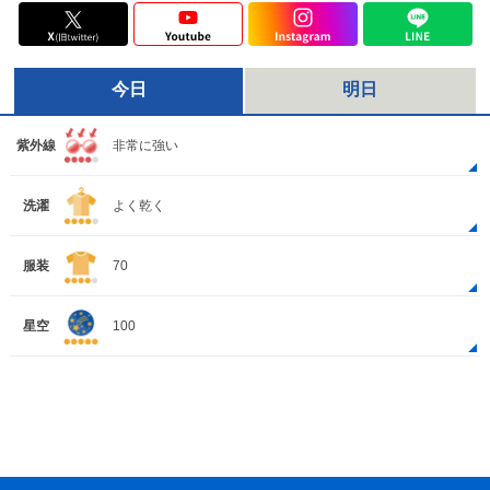
今日
明日
紫外線
非常に強い
洗濯
よく乾く
服装
70
星空
100