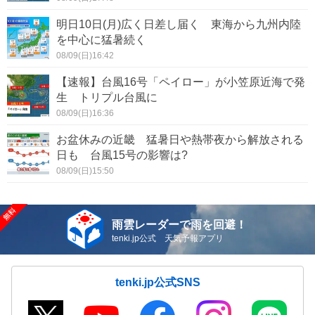
明日10日(月)広く日差し届く 東海から九州内陸
を中心に猛暑続く
08/09(日)16:42
【速報】台風16号「ペイロー」が小笠原近海で発
生 トリプル台風に
08/09(日)16:36
お盆休みの近畿 猛暑日や熱帯夜から解放される
日も 台風15号の影響は?
08/09(日)15:50
雨雲レーダーで雨を回避！
tenki.jp公式 天気予報アプリ
tenki.jp公式SNS