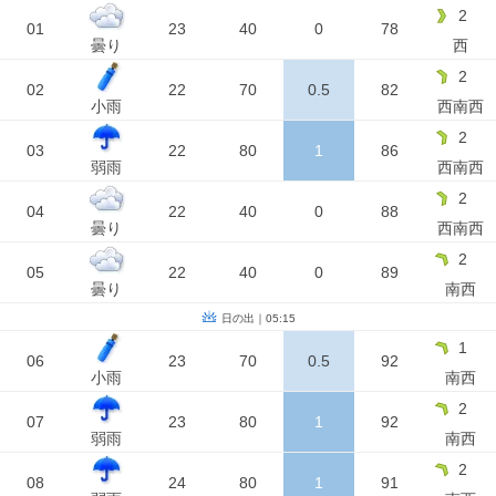
2
01
23
40
0
78
曇り
西
2
02
22
70
0.5
82
小雨
西南西
2
03
22
80
1
86
弱雨
西南西
2
04
22
40
0
88
曇り
西南西
2
05
22
40
0
89
曇り
南西
日の出｜05:15
1
06
23
70
0.5
92
小雨
南西
2
07
23
80
1
92
弱雨
南西
2
08
24
80
1
91