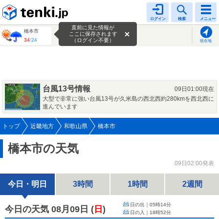
tenki.jp
ログイン
検索
メニュー
直前に見た情報が
橋本市
ここに保存されます
34
/
24
（ログイン不要）
現在地
台風13号情報
09日01:00現在
大型で非常に強い台風13号が久米島の西北西約280kmを西北西に
進んでいます
トップ
近畿地方
和歌山県
橋本市
橋本市の天気
09日02:00発表
今日・明日
3時間
1時間
2週間
日の出｜
05時14分
今日の天気 08月09日
(
日
)
日の入｜
18時52分