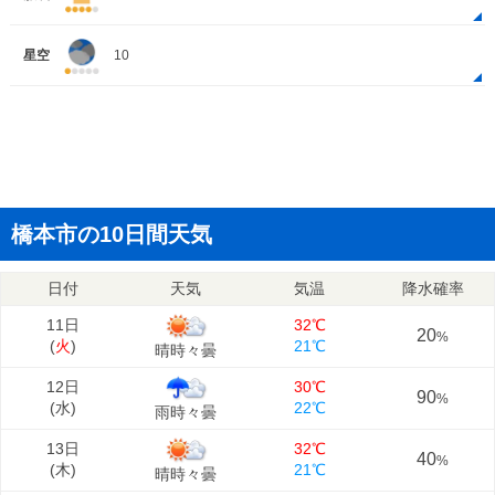
星空
10
橋本市の10日間天気
日付
天気
気温
降水確率
11日
32℃
20
%
(
火
)
21℃
晴時々曇
12日
30℃
90
%
(
水
)
22℃
雨時々曇
13日
32℃
40
%
(
木
)
21℃
晴時々曇