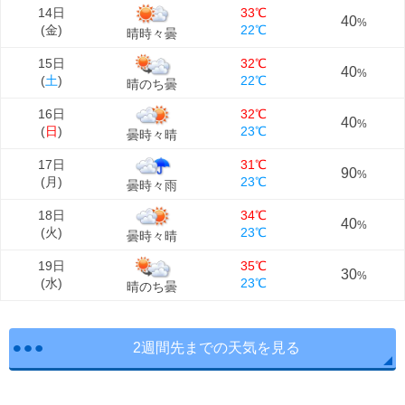
14日
33℃
40
%
(
金
)
22℃
晴時々曇
15日
32℃
40
%
(
土
)
22℃
晴のち曇
16日
32℃
40
%
(
日
)
23℃
曇時々晴
17日
31℃
90
%
(
月
)
23℃
曇時々雨
18日
34℃
40
%
(
火
)
23℃
曇時々晴
19日
35℃
30
%
(
水
)
23℃
晴のち曇
2週間先までの天気を見る