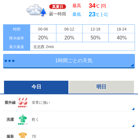
34
最高
[0]
℃
真夏日
23
曇一時雨
最低
[-1]
℃
時間
00-06
06-12
12-18
18-24
20
%
20
%
50
%
40
%
降水確率
最大風速
北北西
2m/s
1時間ごとの天気
今日
明日
紫外線
非常に強い
洗濯
乾く
服装
70