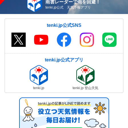
雨雲レーダーで雨を回避！
tenki.jp公式 天気予報アプリ
tenki.jp公式SNS
tenki.jp公式アプリ
tenki.jp
tenki.jp 登山天気