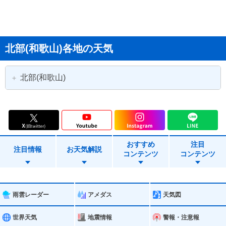
北部(和歌山)各地の天気
北部(和歌山)
和歌山市
海南市
橋本市
有田市
おすすめ
注目
御坊市
紀の川市
注目情報
お天気解説
コンテンツ
コンテンツ
岩出市
紀美野町
かつらぎ町
九度山町
雨雲レーダー
アメダス
天気図
高野町
湯浅町
世界天気
地震情報
警報・注意報