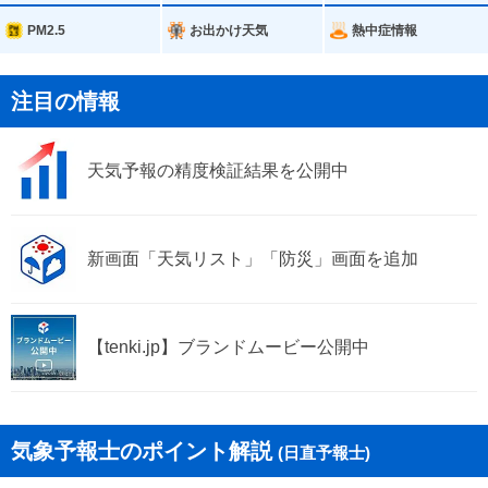
広川町
有田川町
PM2.5
お出かけ天気
熱中症情報
美浜町
日高町
注目の情報
由良町
印南町
天気予報の精度検証結果を公開中
みなべ町
日高川町
新画面「天気リスト」「防災」画面を追加
【tenki.jp】ブランドムービー公開中
気象予報士のポイント解説
(日直予報士)