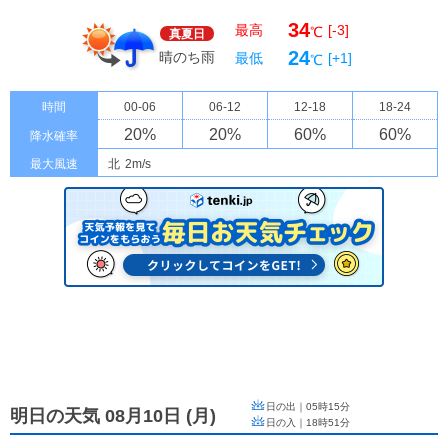
34
最高
[-3]
℃
真夏日
24
晴のち雨
最低
[+1]
℃
時間
00-06
06-12
12-18
18-24
20
%
20
%
60
%
60
%
降水確率
最大風速
北
2m/s
日の出｜
05時15分
明日の天気 08月10日
(
月
)
日の入｜
18時51分