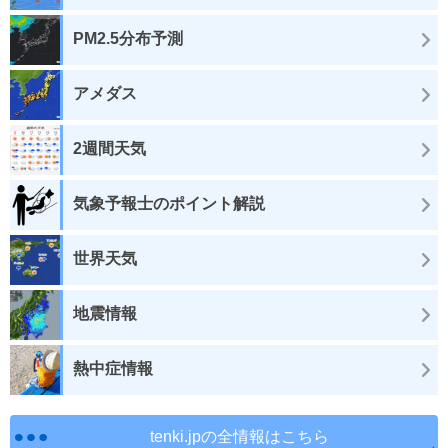
PM2.5分布予測
アメダス
2週間天気
気象予報士のポイント解説
世界天気
地震情報
熱中症情報
tenki.jpの全情報はこちら