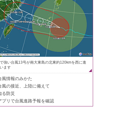
で強い台風13号が南大東島の北東約120kmを西に進
います
台風情報のみかた
台風の接近、上陸に備えて
知る防災
アプリで台風進路予報を確認