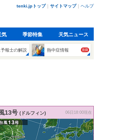
tenki.jpトップ
｜
サイトマップ
｜
ヘルプ
天気
季節特集
天気ニュース
象予報士の解説
熱中症情報
注目
風13号
(ドルフィン)
06日18:00現在