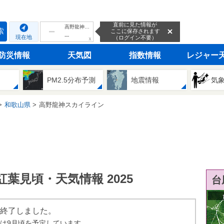
直前に見た情報が
高野龍神スカイライン
索
ここに保存されます
---
現在地
（ログイン不要）
ｘ
防災情報
天気図
指数情報
レジャー
PM2.5分布予測
地震情報
気
和歌山県
高野龍神スカイライン
葉見頃・天気情報 2025
台
は終了しました。
始は9月頃を予定しています。