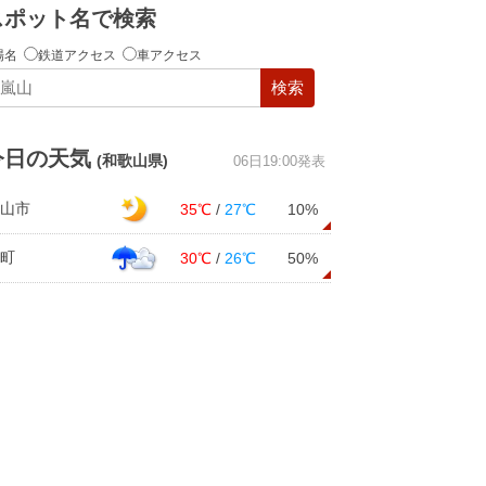
スポット名で検索
場名
鉄道アクセス
車アクセス
検索
今日の天気
(和歌山県)
06日19:00発表
山市
35℃
/
27℃
10%
町
30℃
/
26℃
50%