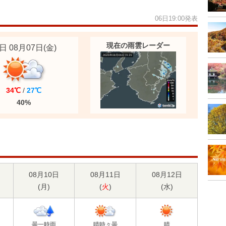
06日19:00発表
現在の雨雲レーダー
日 08月07日
(金)
34℃
/
27℃
40%
08月10日
08月11日
08月12日
(
月
)
(
火
)
(
水
)
曇一時雨
晴時々曇
晴