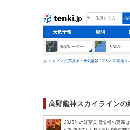
tenki.jp
検
天気予報
観測
雨雲レーダー
天気図
トップ
紅葉見頃・天気情報 2025
近畿地方
高野龍神スカイラインの紅
2025年の紅葉見頃情報の更新
※2026年の紅葉見頃情報の提供開