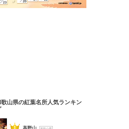
和歌山県の紅葉名所人気ランキン
グ
1位
高野山
和歌山県