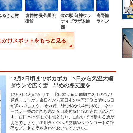
ふるさと村
龍神村 曼荼羅美
道の駅 龍神ウッ
高野龍神スカイ
術館
ディプラザ木族
ライン
館
出かけスポットをもっと見る
12月2日頃までポカポカ 3日から気温大幅
ダウンで広く雪 早めの冬支度を
12月2日(火)にかけて、北日本は短い周期で気圧の谷が
通過しますが、東日本から西日本の太平洋側は晴れる日
が多いでしょう。その後、3日(水)から4日(木)は、今シ
ーズン一番の強烈な寒気が日本付近に流れ込む見込みで
す。西日本の平地でも雪となり、山沿いでは積もる所が
あるでしょう。冬用タイヤへの交換やダウンコートの準
備など、冬支度を進めておいてください。