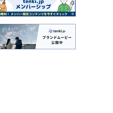
北今西あまご放
龍神温泉 元湯
平維盛歴史の里
花園BASE(旧
流釣り場
園守口ふるさ
村)