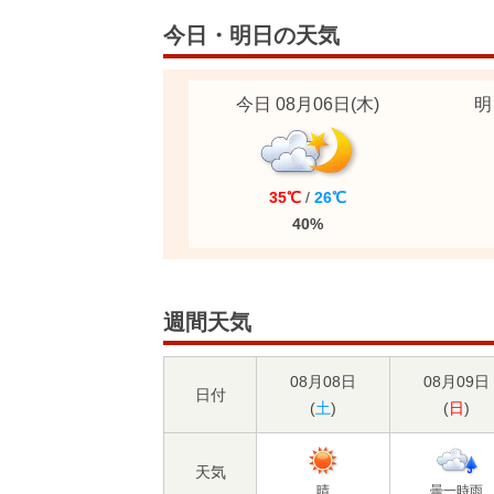
今日・明日の天気
今日 08月06日
(木)
明
35℃
/
26℃
40%
週間天気
08月08日
08月09日
日付
(
土
)
(
日
)
天気
晴
曇一時雨