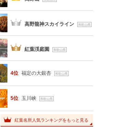
2位
高野龍神スカイライン
和歌山県
3位
紅葉渓庭園
和歌山県
4位
福定の大銀杏
和歌山県
5位
玉川峡
和歌山県
紅葉名所人気ランキングをもっと見る