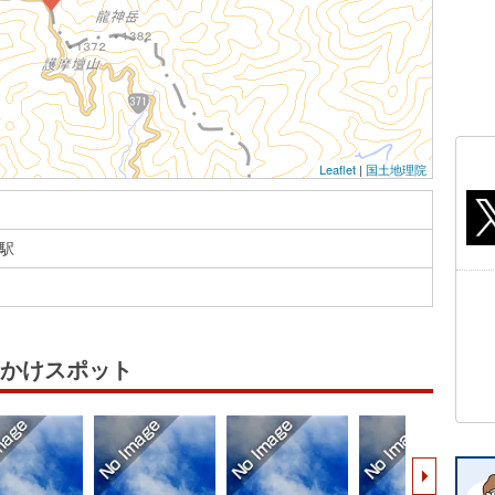
Leaflet
|
国土地理院
駅
かけスポット