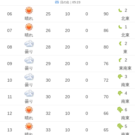
日の出｜05:23
2
06
25
10
0
90
晴れ
北東
1
07
26
20
0
86
晴れ
北東
2
08
28
20
0
80
曇り
東
2
09
29
20
0
76
曇り
東南東
3
10
30
20
0
72
曇り
南東
4
11
30
20
0
70
曇り
南東
6
12
32
10
0
66
晴れ
南東
5
13
33
10
0
65
晴れ
南東