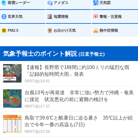
雨雲レーダー
アメダス
天気図
世界天気
地震情報
警報・注意報
PM2.5
お出かけ天気
熱中症情報
気象予報士のポイント解説
(日直予報士)
【速報】長野県で1時間に約100ミリの猛烈な雨
「記録的短時間大雨」発表
08/07(金)18:41
台風13号が再発達 非常に強い勢力で沖縄・奄美
に接近 状況悪化の前に避難の検討を
08/07(金)17:37
鳥取で39.6℃と酷暑日に迫る暑さ 35℃以上が続
出で今年一番の高温も(7日)
08/07(金)15:59