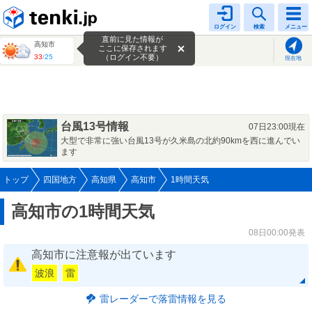
tenki.jp
ログイン
検索
メニュー
直前に見た情報が
高知市
ここに保存されます
33
/
25
（ログイン不要）
現在地
台風13号情報
07日23:00現在
大型で非常に強い台風13号が久米島の北約90kmを西に進んでい
ます
トップ
四国地方
高知県
高知市
1時間天気
高知市の1時間天気
08日00:00発表
高知市に注意報が出ています
波浪
雷
雷レーダーで落雷情報を見る