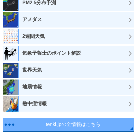
PM2.5分布予測
アメダス
2週間天気
気象予報士のポイント解説
世界天気
地震情報
熱中症情報
tenki.jpの全情報はこちら