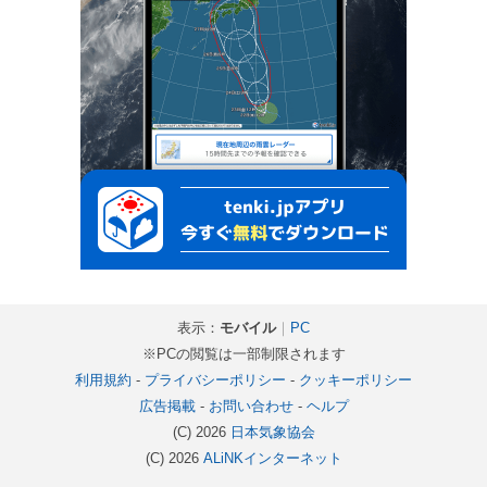
表示：
モバイル
｜
PC
※PCの閲覧は一部制限されます
利用規約
-
プライバシーポリシー
-
クッキーポリシー
広告掲載
-
お問い合わせ
-
ヘルプ
(C) 2026
日本気象協会
(C) 2026
ALiNKインターネット