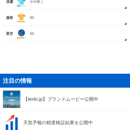
洗濯
やや乾く
服装
80
星空
60
注目の情報
【tenki.jp】ブランドムービー公開中
天気予報の精度検証結果を公開中