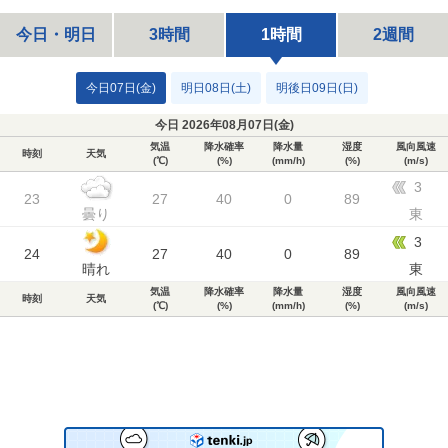
今日・明日
3時間
1時間
2週間
今日07日(金)
明日08日(土)
明後日09日(日)
今日 2026年08月07日(
金
)
気温
降水確率
降水量
湿度
風向風速
時刻
天気
(℃)
(%)
(mm/h)
(%)
(m/s)
3
23
27
40
0
89
曇り
東
3
24
27
40
0
89
晴れ
東
気温
降水確率
降水量
湿度
風向風速
時刻
天気
(℃)
(%)
(mm/h)
(%)
(m/s)