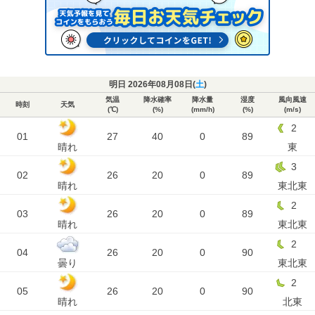
明日 2026年08月08日(
土
)
気温
降水確率
降水量
湿度
風向風速
時刻
天気
(℃)
(%)
(mm/h)
(%)
(m/s)
2
01
27
40
0
89
晴れ
東
3
02
26
20
0
89
晴れ
東北東
2
03
26
20
0
89
晴れ
東北東
2
04
26
20
0
90
曇り
東北東
2
05
26
20
0
90
晴れ
北東