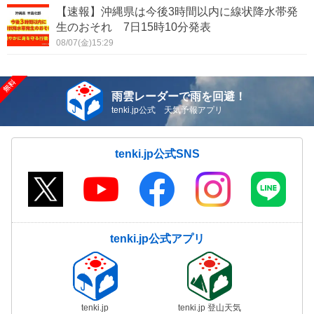
【速報】沖縄県は今後3時間以内に線状降水帯発
生のおそれ 7日15時10分発表
08/07(金)15:29
雨雲レーダーで雨を回避！
tenki.jp公式 天気予報アプリ
tenki.jp公式SNS
tenki.jp公式アプリ
tenki.jp
tenki.jp 登山天気