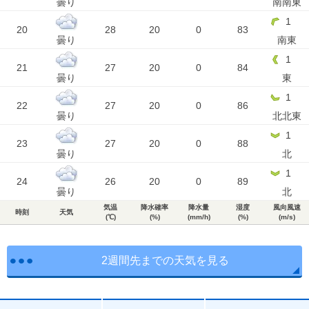
曇り
南南東
1
20
28
20
0
83
曇り
南東
1
21
27
20
0
84
曇り
東
1
22
27
20
0
86
曇り
北北東
1
23
27
20
0
88
曇り
北
1
24
26
20
0
89
曇り
北
気温
降水確率
降水量
湿度
風向風速
時刻
天気
(℃)
(%)
(mm/h)
(%)
(m/s)
2週間先までの天気を見る