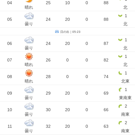
04
25
10
0
88
晴れ
北
1
05
24
20
0
88
曇り
北
日の出｜05:23
1
06
24
20
0
87
曇り
北
1
07
26
0
0
82
晴れ
北
1
08
28
0
0
74
晴れ
北東
1
09
29
20
0
69
曇り
東南東
2
10
30
20
0
66
曇り
南東
2
11
32
20
0
63
曇り
南東