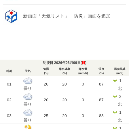
新画面「天気リスト」「防災」画面を追加
明後日 2026年08月09日(
日
)
気温
降水確率
降水量
湿度
風向風速
時刻
天気
(℃)
(%)
(mm/h)
(%)
(m/s)
1
01
26
20
0
87
曇り
北
2
02
26
20
0
87
曇り
北
1
03
25
20
0
88
曇り
北
1