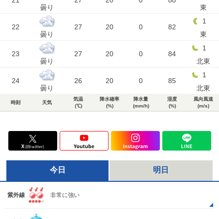
21
27
20
0
80
曇り
東
1
22
27
20
0
82
曇り
東
1
23
27
20
0
84
曇り
北東
1
24
26
20
0
85
曇り
北東
気温
降水確率
降水量
湿度
風向風速
時刻
天気
(℃)
(%)
(mm/h)
(%)
(m/s)
今日
明日
紫外線
非常に強い