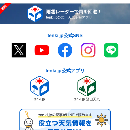
雨雲レーダーで雨を回避！
tenki.jp公式 天気予報アプリ
tenki.jp公式SNS
tenki.jp公式アプリ
tenki.jp
tenki.jp 登山天気