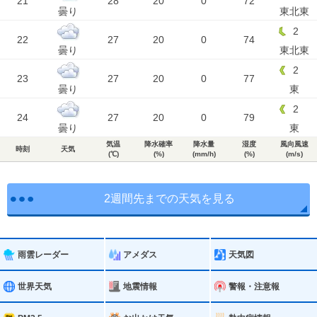
21
28
20
0
72
曇り
東北東
2
22
27
20
0
74
曇り
東北東
2
23
27
20
0
77
曇り
東
2
24
27
20
0
79
曇り
東
気温
降水確率
降水量
湿度
風向風速
時刻
天気
(℃)
(%)
(mm/h)
(%)
(m/s)
2週間先までの天気を見る
雨雲レーダー
アメダス
天気図
世界天気
地震情報
警報・注意報