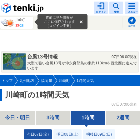
tenki.jp
ログイン
検索
メニュー
直前に見た情報が
川崎町
ここに保存されます
35
/
28
（ログイン不要）
現在地
台風13号情報
07日06:00現在
大型で強い台風13号が沖永良部島の東約110kmを西北西に進んで
います
トップ
九州地方
福岡県
川崎町
1時間天気
川崎町の1時間天気
07日07:00発表
今日・明日
3時間
1時間
2週間
今日07日(金)
明日08日(土)
明後日09日(日)