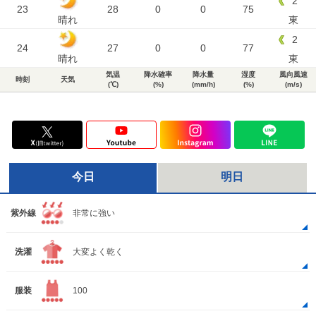
2
23
28
0
0
75
晴れ
東
2
24
27
0
0
77
晴れ
東
気温
降水確率
降水量
湿度
風向風速
時刻
天気
(℃)
(%)
(mm/h)
(%)
(m/s)
今日
明日
紫外線
非常に強い
洗濯
大変よく乾く
服装
100