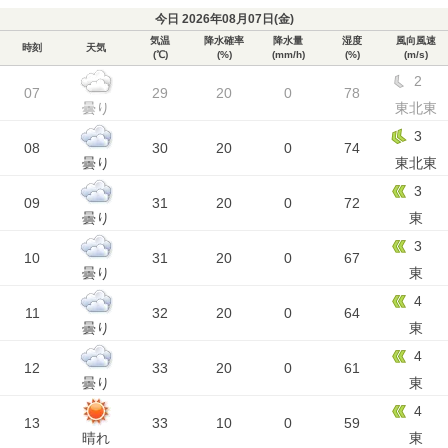
今日 2026年08月07日(
金
)
気温
降水確率
降水量
湿度
風向風速
時刻
天気
(℃)
(%)
(mm/h)
(%)
(m/s)
2
07
29
20
0
78
曇り
東北東
3
08
30
20
0
74
曇り
東北東
3
09
31
20
0
72
曇り
東
3
10
31
20
0
67
曇り
東
4
11
32
20
0
64
曇り
東
4
12
33
20
0
61
曇り
東
4
13
33
10
0
59
晴れ
東