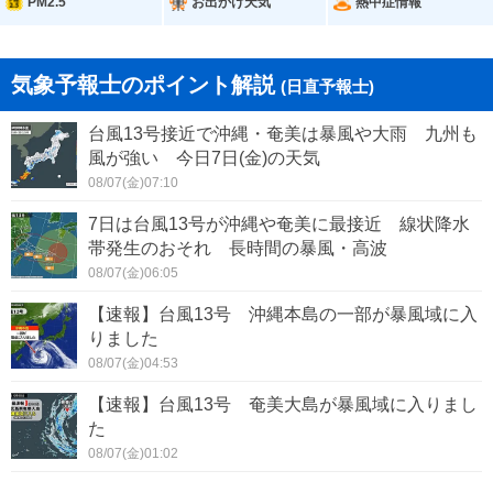
PM2.5
お出かけ天気
熱中症情報
気象予報士のポイント解説
(日直予報士)
台風13号接近で沖縄・奄美は暴風や大雨 九州も
風が強い 今日7日(金)の天気
08/07(金)07:10
7日は台風13号が沖縄や奄美に最接近 線状降水
帯発生のおそれ 長時間の暴風・高波
08/07(金)06:05
【速報】台風13号 沖縄本島の一部が暴風域に入
りました
08/07(金)04:53
【速報】台風13号 奄美大島が暴風域に入りまし
た
08/07(金)01:02