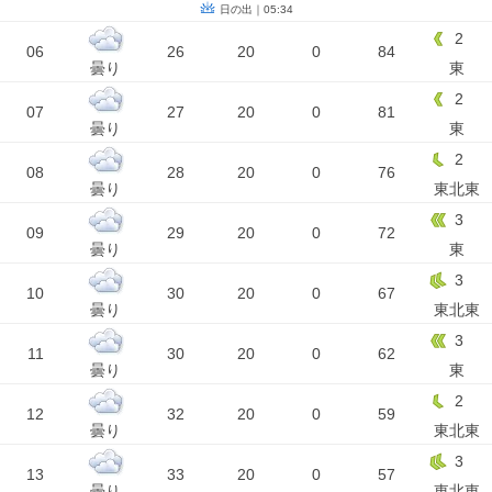
日の出｜05:34
2
06
26
20
0
84
曇り
東
2
07
27
20
0
81
曇り
東
2
08
28
20
0
76
曇り
東北東
3
09
29
20
0
72
曇り
東
3
10
30
20
0
67
曇り
東北東
3
11
30
20
0
62
曇り
東
2
12
32
20
0
59
曇り
東北東
3
13
33
20
0
57
曇り
東北東