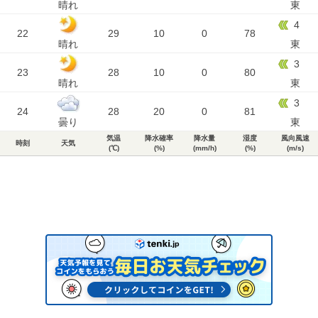
晴れ
東
4
22
29
10
0
78
晴れ
東
3
23
28
10
0
80
晴れ
東
3
24
28
20
0
81
曇り
東
気温
降水確率
降水量
湿度
風向風速
時刻
天気
(℃)
(%)
(mm/h)
(%)
(m/s)