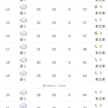
3
14
33
20
0
57
曇り
東北東
2
15
32
20
0
57
曇り
東北東
3
16
31
20
0
57
曇り
東北東
2
17
31
20
0
58
曇り
東北東
2
18
30
20
0
61
曇り
東北東
2
19
29
20
0
64
曇り
東北東
日の入り｜19:10
2
20
28
20
0
69
曇り
東北東
2