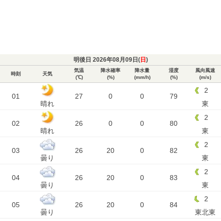
明後日 2026年08月09日(
日
)
気温
降水確率
降水量
湿度
風向風速
時刻
天気
(℃)
(%)
(mm/h)
(%)
(m/s)
2
01
27
0
0
79
晴れ
東
2
02
26
0
0
80
晴れ
東
2
03
26
20
0
82
曇り
東
2
04
26
20
0
83
曇り
東
2
05
26
20
0
84
曇り
東北東