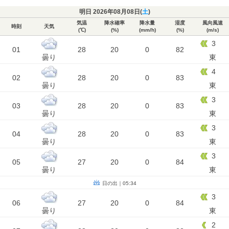
明日 2026年08月08日(
土
)
気温
降水確率
降水量
湿度
風向風速
時刻
天気
(℃)
(%)
(mm/h)
(%)
(m/s)
3
01
28
20
0
82
曇り
東
4
02
28
20
0
83
曇り
東
3
03
28
20
0
83
曇り
東
3
04
28
20
0
83
曇り
東
3
05
27
20
0
84
曇り
東
日の出｜05:34
3
06
27
20
0
84
曇り
東
2