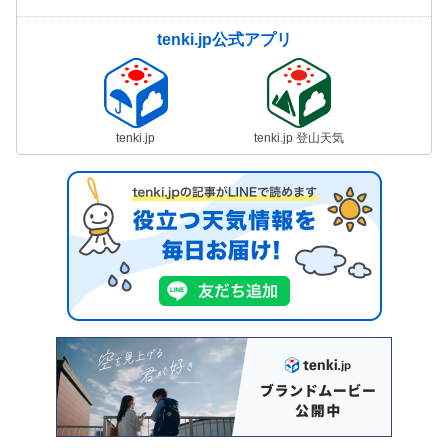
tenki.jp公式アプリ
tenki.jp
tenki.jp 登山天気