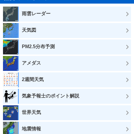
雨雲レーダー
天気図
PM2.5分布予測
アメダス
2週間天気
気象予報士のポイント解説
世界天気
地震情報