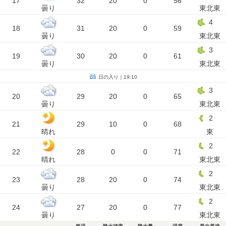
17
32
20
0
56
曇り
東北東
4
18
31
20
0
59
曇り
東北東
3
19
30
20
0
61
曇り
東北東
日の入り｜19:10
3
20
29
20
0
65
曇り
東北東
2
21
29
10
0
68
晴れ
東
2
22
28
0
0
71
晴れ
東北東
2
23
28
20
0
74
曇り
東北東
2
24
27
20
0
77
曇り
東北東