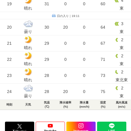
4
19
31
0
0
60
晴れ
東
日の入り｜19:11
3
20
30
20
0
64
曇り
東
2
21
29
0
0
67
晴れ
東
2
22
29
0
0
71
晴れ
東
2
23
28
0
0
73
晴れ
東北東
2
24
28
20
0
75
曇り
東
気温
降水確率
降水量
湿度
風向風速
時刻
天気
(℃)
(%)
(mm/h)
(%)
(m/s)