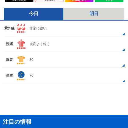
今日
明日
紫外線
非常に強い
洗濯
大変よく乾く
服装
80
星空
70
注目の情報