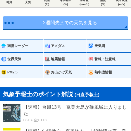
気温
降水確率
降水量
湿度
風向風速
時刻
天気
(℃)
(%)
(mm/h)
(%)
(m/s)
2週間先までの天気を見る
雨雲レーダー
アメダス
天気図
世界天気
地震情報
警報・注意報
PM2.5
お出かけ天気
熱中症情報
気象予報士のポイント解説
(日直予報士)
【速報】台風13号 奄美大島が暴風域に入りまし
た
08/07(金)01:02