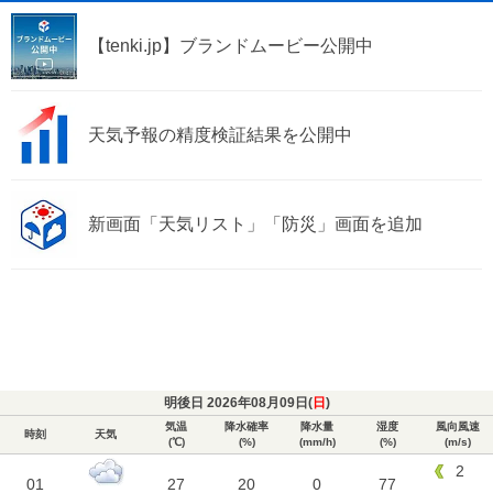
【tenki.jp】ブランドムービー公開中
天気予報の精度検証結果を公開中
新画面「天気リスト」「防災」画面を追加
明後日 2026年08月09日(
日
)
気温
降水確率
降水量
湿度
風向風速
時刻
天気
(℃)
(%)
(mm/h)
(%)
(m/s)
2
01
27
20
0
77