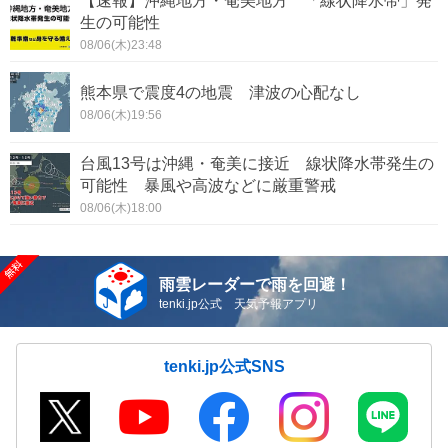
【速報】沖縄地方・奄美地方 「線状降水帯」発
生の可能性
08/06(木)23:48
熊本県で震度4の地震 津波の心配なし
08/06(木)19:56
台風13号は沖縄・奄美に接近 線状降水帯発生の
可能性 暴風や高波などに厳重警戒
08/06(木)18:00
雨雲レーダーで雨を回避！
tenki.jp公式 天気予報アプリ
tenki.jp公式SNS