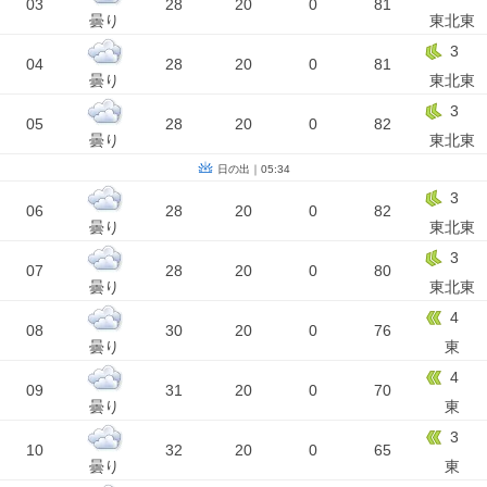
03
28
20
0
81
曇り
東北東
3
04
28
20
0
81
曇り
東北東
3
05
28
20
0
82
曇り
東北東
日の出｜05:34
3
06
28
20
0
82
曇り
東北東
3
07
28
20
0
80
曇り
東北東
4
08
30
20
0
76
曇り
東
4
09
31
20
0
70
曇り
東
3
10
32
20
0
65
曇り
東