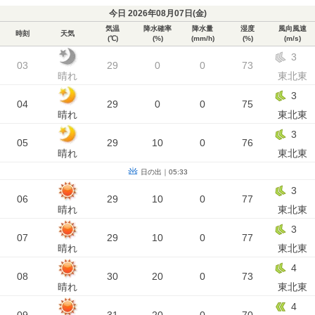
今日 2026年08月07日(
金
)
気温
降水確率
降水量
湿度
風向風速
時刻
天気
(℃)
(%)
(mm/h)
(%)
(m/s)
3
03
29
0
0
73
晴れ
東北東
3
04
29
0
0
75
晴れ
東北東
3
05
29
10
0
76
晴れ
東北東
日の出｜05:33
3
06
29
10
0
77
晴れ
東北東
3
07
29
10
0
77
晴れ
東北東
4
08
30
20
0
73
晴れ
東北東
4