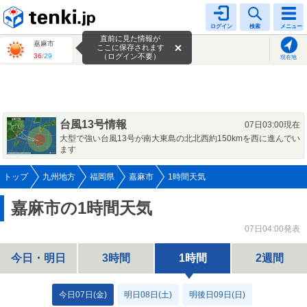
tenki.jp
ログイン
検索
メニュー
直前に見た情報が
嘉麻市
ここに保存されます
36
/
29
（ログイン不要）
現在地
台風13号情報
07日03:00現在
大型で強い台風13号が南大東島の北北西約150kmを西に進んでい
ます
トップ
九州地方
福岡県
嘉麻市
1時間天気
嘉麻市の1時間天気
07日04:00発表
今日・明日
3時間
1時間
2週間
今日07日(金)
明日08日(土)
明後日09日(日)