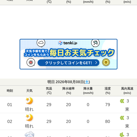
(℃)
(%)
(mm/h)
(%)
(m/s)
明日 2026年08月08日(
土
)
気温
降水確率
降水量
湿度
風向風速
時刻
天気
(℃)
(%)
(mm/h)
(%)
(m/s)
3
01
29
20
0
79
晴れ
東
3
02
29
20
0
80
晴れ
東
3