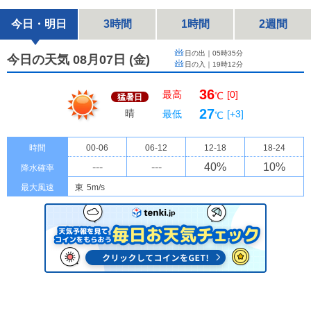
今日・明日
3時間
1時間
2週間
日の出｜
05時35分
今日の天気 08月07日
(
金
)
日の入｜
19時12分
36
最高
[0]
℃
猛暑日
27
晴
最低
[+3]
℃
時間
00-06
06-12
12-18
18-24
---
---
40
%
10
%
降水確率
最大風速
東
5m/s