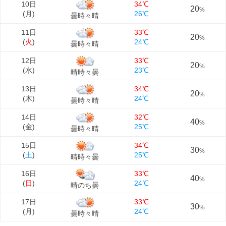
10日
34℃
20
%
(
月
)
26℃
曇時々晴
11日
33℃
20
%
(
火
)
24℃
曇時々晴
12日
33℃
20
%
(
水
)
23℃
晴時々曇
13日
34℃
20
%
(
木
)
24℃
曇時々晴
14日
32℃
40
%
(
金
)
25℃
曇時々晴
15日
34℃
30
%
(
土
)
25℃
晴時々曇
16日
33℃
40
%
(
日
)
24℃
晴のち曇
17日
33℃
30
%
(
月
)
24℃
曇時々晴