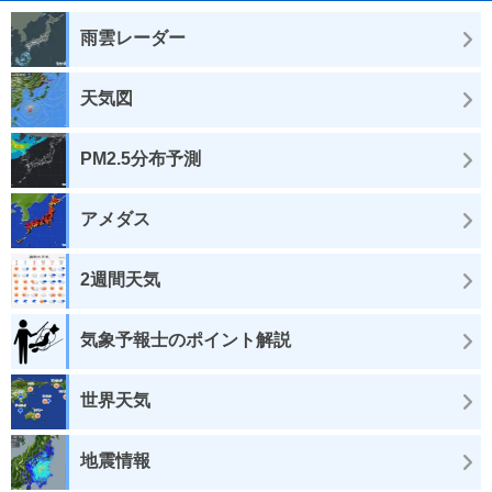
雨雲レーダー
天気図
PM2.5分布予測
アメダス
2週間天気
気象予報士のポイント解説
世界天気
地震情報