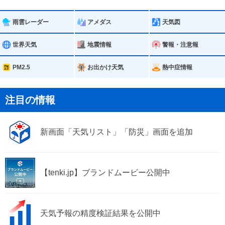
玉名市
山鹿市
雨雲レーダー
アメダス
天気図
菊池市
宇土市
世界天気
地震情報
警報・注意報
宇城市
合志市
PM2.5
お出かけ天気
熱中症情報
美里町
玉東町
注目の情報
南関町
長洲町
新画面「天気リスト」「防災」画面を追加
和水町
大津町
菊陽町
西原村
【tenki.jp】ブランドムービー公開中
御船町
嘉島町
益城町
甲佐町
天気予報の精度検証結果を公開中
山都町
氷川町