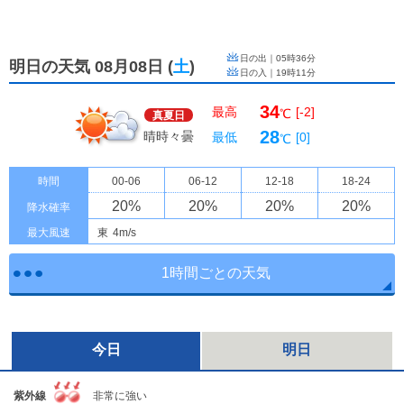
日の出｜
05時36分
明日の天気 08月08日
(
土
)
日の入｜
19時11分
34
最高
[-2]
℃
真夏日
28
晴時々曇
最低
[0]
℃
時間
00-06
06-12
12-18
18-24
20
%
20
%
20
%
20
%
降水確率
最大風速
東
4m/s
1時間ごとの天気
今日
明日
紫外線
非常に強い