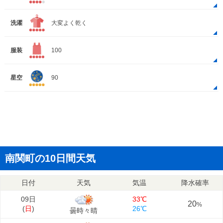
洗濯
大変よく乾く
服装
100
星空
90
南関町の10日間天気
日付
天気
気温
降水確率
09日
33℃
20
%
(
日
)
26℃
曇時々晴