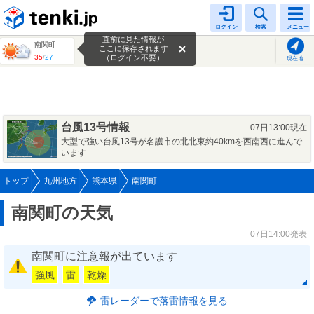
tenki.jp
ログイン
検索
メニュー
直前に見た情報が
南関町
ここに保存されます
35
/
27
（ログイン不要）
現在地
台風13号情報
07日13:00現在
大型で強い台風13号が名護市の北北東約40kmを西南西に進んで
います
トップ
九州地方
熊本県
南関町
南関町の天気
07日14:00発表
南関町に注意報が出ています
強風
雷
乾燥
雷レーダーで落雷情報を見る