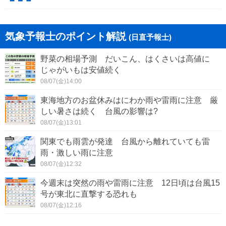
気象予報士のポイント解説
(日直予報士)
野菜の相場予測 だいこん、はくさいは高値に
じゃがいもは安値続く
08/07(金)14:00
東海地方のお盆休みはにわか雨や雷雨に注意 厳
しい暑さは続く 台風の影響は?
08/07(金)13:01
関東でも雨雲が発達 台風から離れていても雷
雨・激しい雨に注意
08/07(金)12:32
今週末は突然の雨や雷雨に注意 12日頃は台風15
号が東北に直撃する恐れも
08/07(金)12:16