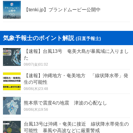
益城町
甲佐町
【tenki.jp】ブランドムービー公開中
山都町
氷川町
気象予報士のポイント解説
(日直予報士)
【速報】台風13号 奄美大島が暴風域に入りまし
た
08/07(金)01:02
【速報】沖縄地方・奄美地方 「線状降水帯」発
生の可能性
08/06(木)23:48
熊本県で震度4の地震 津波の心配なし
08/06(木)19:56
台風13号は沖縄・奄美に接近 線状降水帯発生の
可能性 暴風や高波などに厳重警戒