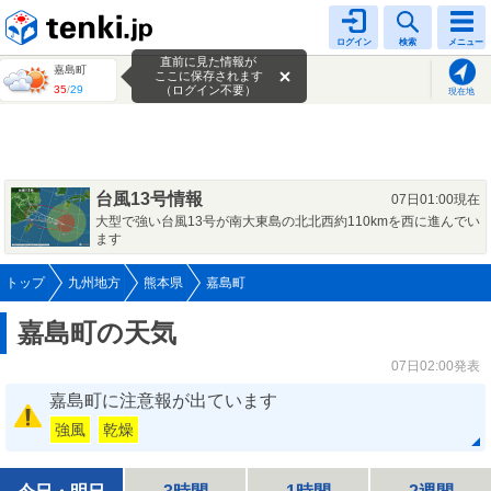
tenki.jp
ログイン
検索
メニュー
直前に見た情報が
嘉島町
ここに保存されます
35
/
29
（ログイン不要）
現在地
台風13号情報
07日01:00現在
大型で強い台風13号が南大東島の北北西約110kmを西に進んでい
ます
トップ
九州地方
熊本県
嘉島町
嘉島町の天気
07日02:00発表
嘉島町に注意報が出ています
強風
乾燥