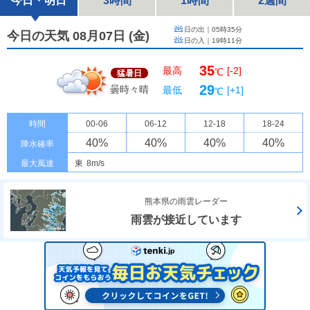
今日・明日
3時間
1時間
2週間
日の出｜
05時35分
今日の天気 08月07日
(
金
)
日の入｜
19時11分
35
最高
[-2]
℃
猛暑日
29
曇時々晴
最低
[+1]
℃
時間
00-06
06-12
12-18
18-24
40
%
40
%
40
%
40
%
降水確率
最大風速
東
8m/s
熊本県の雨雲レーダー
雨雲が接近しています