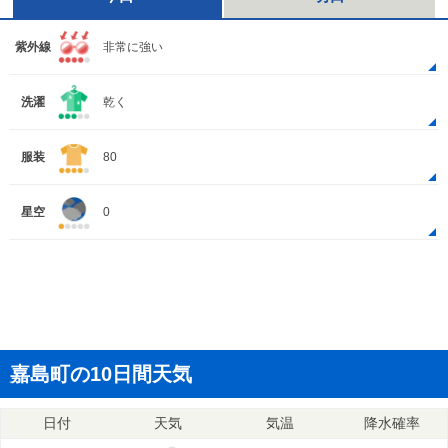
紫外線
非常に強い
洗濯
乾く
服装
80
星空
0
嘉島町の10日間天気
日付
天気
気温
降水確率