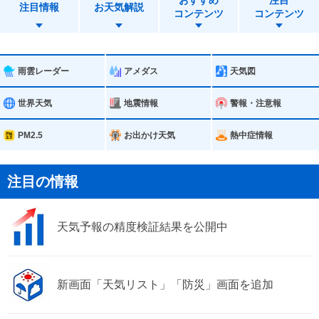
おすすめ
注目
熊本市南区
熊本市北区
注目情報
お天気解説
コンテンツ
コンテンツ
八代市
荒尾市
玉名市
山鹿市
雨雲レーダー
アメダス
天気図
菊池市
宇土市
世界天気
地震情報
警報・注意報
宇城市
合志市
PM2.5
お出かけ天気
熱中症情報
美里町
玉東町
注目の情報
南関町
長洲町
天気予報の精度検証結果を公開中
和水町
大津町
菊陽町
西原村
新画面「天気リスト」「防災」画面を追加
御船町
嘉島町