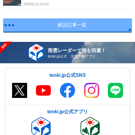
08/06(木)18:00
解説記事一覧
雨雲レーダーで雨を回避！
tenki.jp公式 天気予報アプリ
tenki.jp公式SNS
tenki.jp公式アプリ