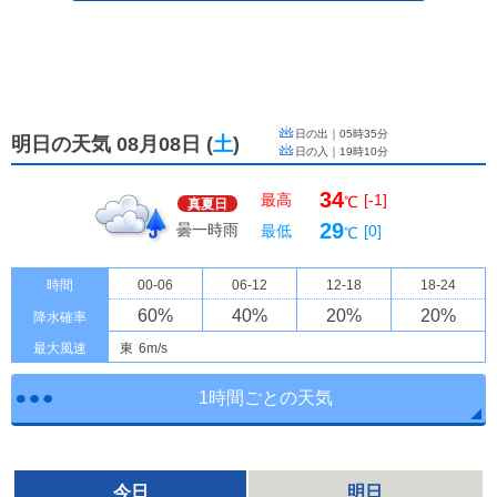
日の出｜
05時35分
明日の天気 08月08日
(
土
)
日の入｜
19時10分
34
最高
[-1]
℃
真夏日
29
曇一時雨
最低
[0]
℃
時間
00-06
06-12
12-18
18-24
60
%
40
%
20
%
20
%
降水確率
最大風速
東
6m/s
1時間ごとの天気
今日
明日