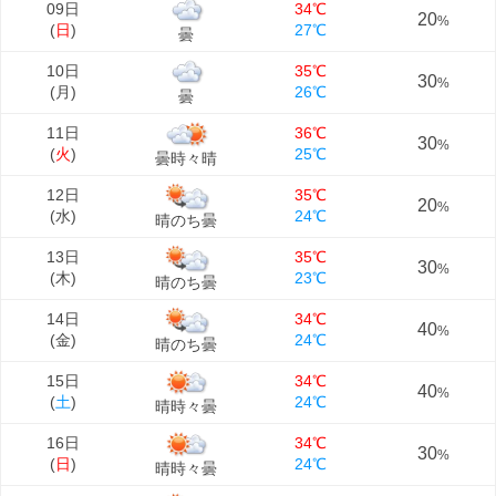
09日
34℃
20
%
(
日
)
27℃
曇
10日
35℃
30
%
(
月
)
26℃
曇
11日
36℃
30
%
(
火
)
25℃
曇時々晴
12日
35℃
20
%
(
水
)
24℃
晴のち曇
13日
35℃
30
%
(
木
)
23℃
晴のち曇
14日
34℃
40
%
(
金
)
24℃
晴のち曇
15日
34℃
40
%
(
土
)
24℃
晴時々曇
16日
34℃
30
%
(
日
)
24℃
晴時々曇