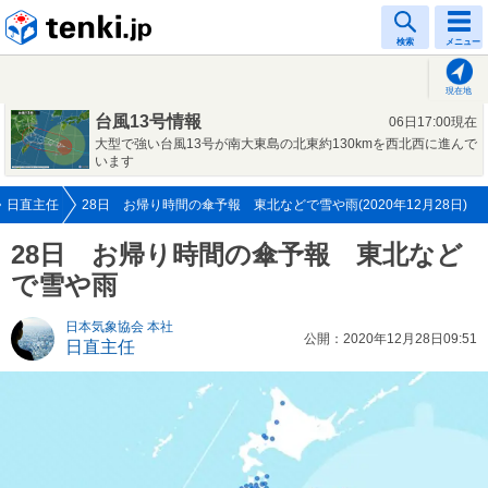
tenki.jp
検索
メニュー
現在地
台風13号情報
06日17:00現在
大型で強い台風13号が南大東島の北東約130kmを西北西に進んで
います
日直主任
28日 お帰り時間の傘予報 東北などで雪や雨(2020年12月28日)
28日 お帰り時間の傘予報 東北など
で雪や雨
日本気象協会 本社
公開：2020年12月28日09:51
日直主任