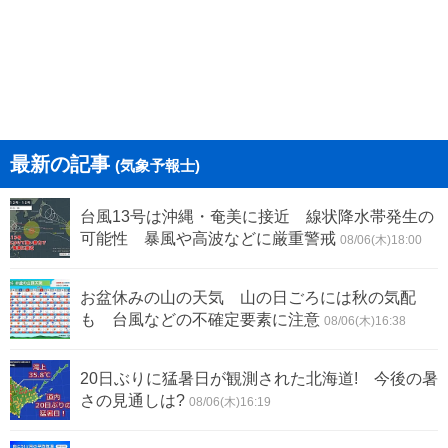
最新の記事
(気象予報士)
台風13号は沖縄・奄美に接近 線状降水帯発生の
可能性 暴風や高波などに厳重警戒
08/06(木)18:00
お盆休みの山の天気 山の日ごろには秋の気配
も 台風などの不確定要素に注意
08/06(木)16:38
20日ぶりに猛暑日が観測された北海道! 今後の暑
さの見通しは?
08/06(木)16:19