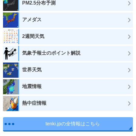
PM2.5分布予測
アメダス
2週間天気
気象予報士のポイント解説
世界天気
地震情報
熱中症情報
tenki.jpの全情報はこちら