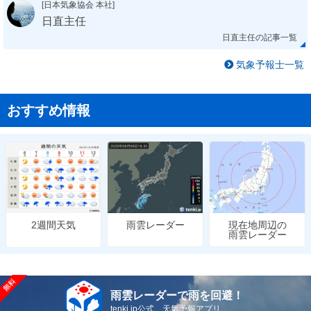
[日本気象協会 本社]
日直主任
日直主任の記事一覧
気象予報士一覧
おすすめ情報
雨雲レーダー
現在地周辺の
2週間天気
雨雲レーダー
雨雲レーダーで雨を回避！
tenki.jp公式 天気予報アプリ