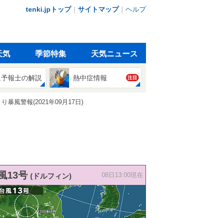
tenki.jpトップ
｜
サイトマップ
｜
ヘルプ
天気
季節特集
天気ニュース
象予報士の解説
熱中症情報
注目
風警報(2021年09月17日)
風13号
(ドルフィン)
08日13:00現在