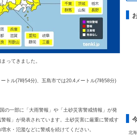
強まってきました。
トル(7時54分)、五島市では20.4メートル(7時58分)
四国の一部に「大雨警報」や「土砂災害警戒情報」が発
風警報」が発表されています。土砂災害に厳重に警戒す
の増水・氾濫などに警戒を続けてください。
北海