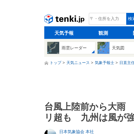
tenki.jp
検
天気予報
観測
雨雲レーダー
天気図
トップ
天気ニュース
気象予報士
日直主
台風上陸前から大雨 
リ超も 九州は風が
日本気象協会 本社