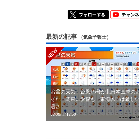
最新の記事
（気象予報士）
お盆の天気 台風15号が北日本直撃の
それ 関東に影響も 東海以西は厳し
暑さ
08/08(土)12:50