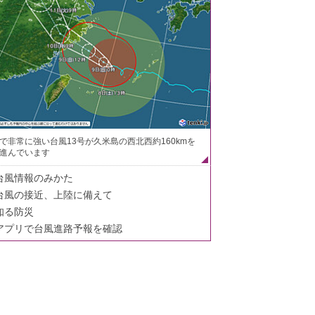
で非常に強い台風13号が久米島の西北西約160kmを
進んでいます
台風情報のみかた
台風の接近、上陸に備えて
知る防災
アプリで台風進路予報を確認