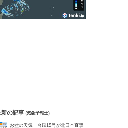
最新の記事
(気象予報士)
お盆の天気 台風15号が北日本直撃