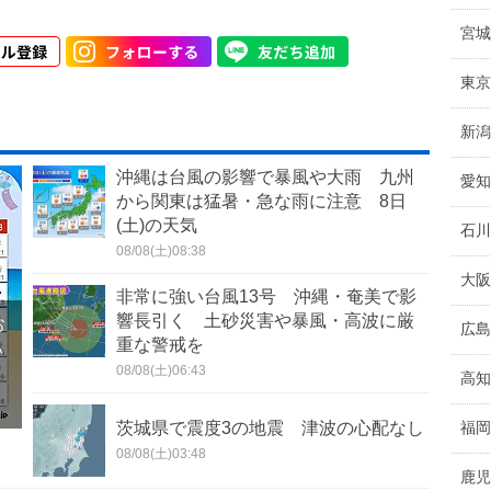
宮城
東京
新潟
沖縄は台風の影響で暴風や大雨 九州
愛知
から関東は猛暑・急な雨に注意 8日
(土)の天気
石川
08/08(土)08:38
大阪
非常に強い台風13号 沖縄・奄美で影
響長引く 土砂災害や暴風・高波に厳
お
広島
重な警戒を
い
08/08(土)06:43
高知
茨城県で震度3の地震 津波の心配なし
福岡
08/08(土)03:48
鹿児