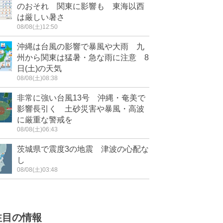
のおそれ 関東に影響も 東海以西
は厳しい暑さ
08/08(土)12:50
沖縄は台風の影響で暴風や大雨 九
州から関東は猛暑・急な雨に注意 8
日(土)の天気
08/08(土)08:38
非常に強い台風13号 沖縄・奄美で
影響長引く 土砂災害や暴風・高波
に厳重な警戒を
08/08(土)06:43
茨城県で震度3の地震 津波の心配な
し
08/08(土)03:48
注目の情報