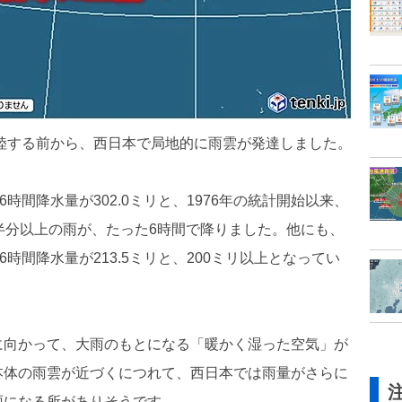
上陸する前から、西日本で局地的に雨雲が発達しました。
時間降水量が302.0ミリと、1976年の統計開始以来、
半分以上の雨が、たった6時間で降りました。他にも、
時間降水量が213.5ミリと、200ミリ以上となってい
に向かって、大雨のもとになる「暖かく湿った空気」が
本体の雨雲が近づくにつれて、西日本では雨量がさらに
雨になる所がありそうです。