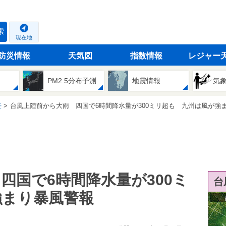
索
現在地
防災情報
天気図
指数情報
レジャー
PM2.5分布予測
地震情報
気
任
台風上陸前から大雨 四国で6時間降水量が300ミリ超も 九州は風が強まり暴
四国で6時間降水量が300ミ
台
強まり暴風警報