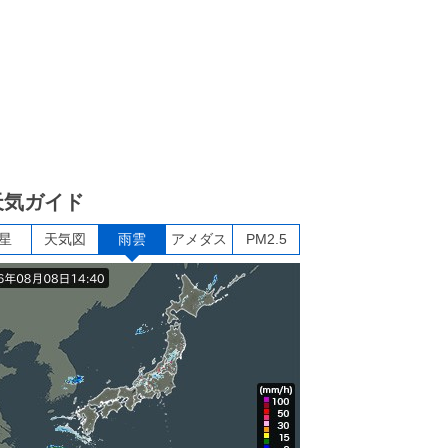
天気ガイド
星
天気図
雨雲
アメダス
PM2.5