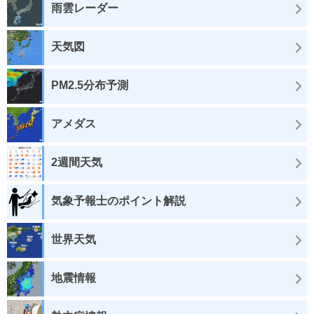
雨雲レーダー
天気図
PM2.5分布予測
アメダス
2週間天気
気象予報士のポイント解説
世界天気
地震情報