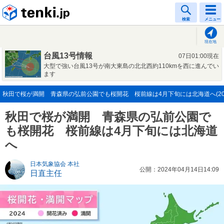
tenki.jp
検索
メニュー
現在地
台風13号情報
07日01:00現在
大型で強い台風13号が南大東島の北北西約110kmを西に進んでい
ます
秋田で桜が満開 青森県の弘前公園でも桜開花 桜前線は4月下旬には北海道へ(2024
秋田で桜が満開 青森県の弘前公園で
も桜開花 桜前線は4月下旬には北海道
へ
日本気象協会 本社
公開：2024年04月14日14:09
日直主任