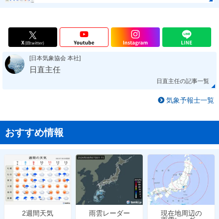
[日本気象協会 本社]
日直主任
日直主任の記事一覧
気象予報士一覧
おすすめ情報
雨雲レーダー
現在地周辺の
2週間天気