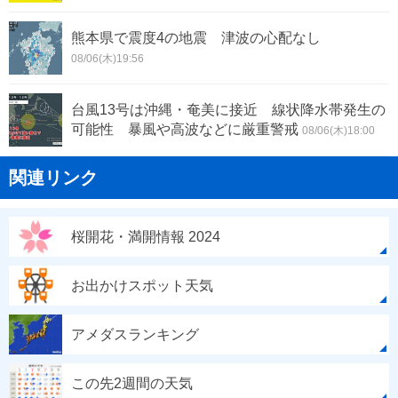
熊本県で震度4の地震 津波の心配なし
08/06(木)19:56
台風13号は沖縄・奄美に接近 線状降水帯発生の
可能性 暴風や高波などに厳重警戒
08/06(木)18:00
関連リンク
桜開花・満開情報 2024
お出かけスポット天気
アメダスランキング
この先2週間の天気