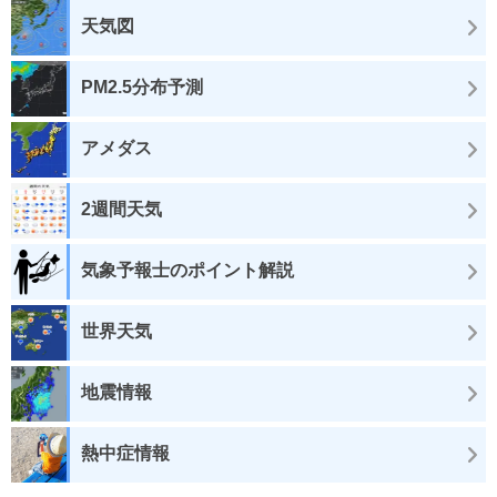
天気図
PM2.5分布予測
アメダス
2週間天気
気象予報士のポイント解説
世界天気
地震情報
熱中症情報