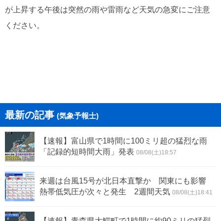
が上昇する午後は突然の雨や雷雨など天気の急変にご注意
ください。
最新の記事
(気象予報士)
【速報】富山県で1時間に100ミリ超の猛烈な雨
「記録的短時間大雨」発表
08/08(土)18:57
来週は台風15号が北日本直撃か 関東にも影響
熱帯低気圧が次々と発生 2週間天気
08/08(土)18:41
【速報】青森県大鰐町で1時間に約90ミリの猛烈