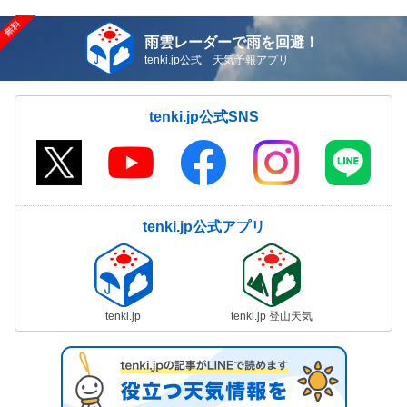
雨雲レーダーで雨を回避！
tenki.jp公式 天気予報アプリ
tenki.jp公式SNS
tenki.jp公式アプリ
tenki.jp
tenki.jp 登山天気