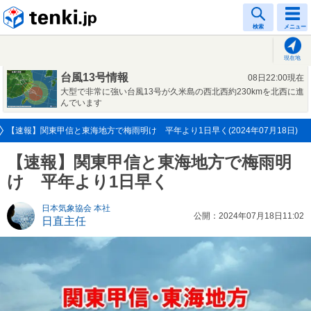
tenki.jp
検索
メニュー
現在地
台風13号情報
08日22:00現在
大型で非常に強い台風13号が久米島の西北西約230kmを北西に進
んでいます
【速報】関東甲信と東海地方で梅雨明け 平年より1日早く(2024年07月18日)
【速報】関東甲信と東海地方で梅雨明
け 平年より1日早く
日本気象協会 本社
公開：2024年07月18日11:02
日直主任