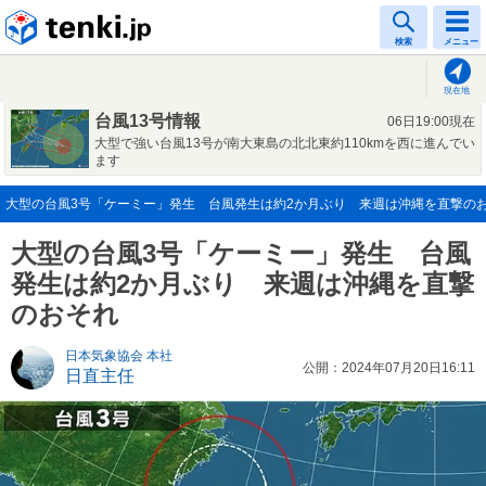
tenki.jp
検索
メニュー
現在地
台風13号情報
06日19:00現在
大型で強い台風13号が南大東島の北北東約110kmを西に進んでい
ます
大型の台風3号「ケーミー」発生 台風発生は約2か月ぶり 来週は沖縄を直撃のおそれ(
大型の台風3号「ケーミー」発生 台風
発生は約2か月ぶり 来週は沖縄を直撃
のおそれ
日本気象協会 本社
公開：2024年07月20日16:11
日直主任