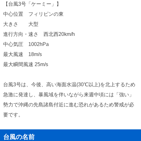
【台風3号「ケーミー」】
中心位置 フィリピンの東
大きさ 大型
進行方向・速さ 西北西20km/h
中心気圧 1002hPa
最大風速 18m/s
最大瞬間風速 25m/s
台風3号は、今後、高い海面水温(30℃以上)を北上するため
急激に発達し、暴風域を伴いながら来週中頃には「強い」
勢力で沖縄の先島諸島付近に進む恐れがあるため警戒が必
要です。
台風の名前