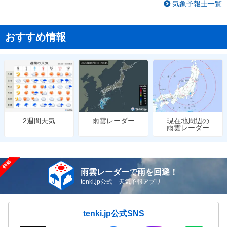
気象予報士一覧
おすすめ情報
雨雲レーダー
現在地周辺の
2週間天気
雨雲レーダー
雨雲レーダーで雨を回避！
tenki.jp公式 天気予報アプリ
tenki.jp公式SNS