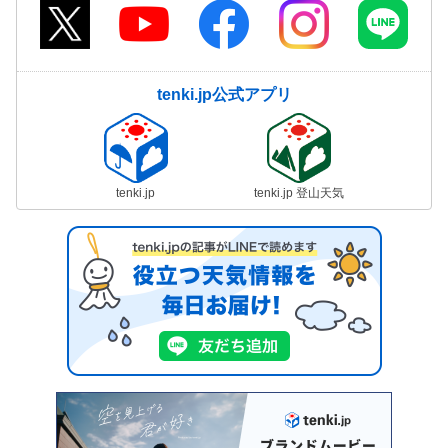
tenki.jp公式アプリ
tenki.jp
tenki.jp 登山天気