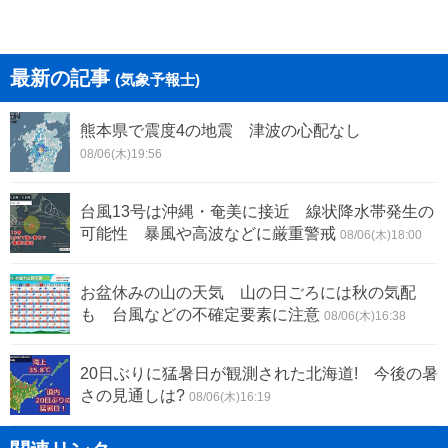
最新の記事
(気象予報士)
熊本県で震度4の地震 津波の心配なし
08/06(木)19:56
台風13号は沖縄・奄美に接近 線状降水帯発生の
可能性 暴風や高波などに厳重警戒
08/06(木)18:00
お盆休みの山の天気 山の日ごろには秋の気配
も 台風などの不確定要素に注意
08/06(木)16:38
20日ぶりに猛暑日が観測された北海道! 今後の暑
さの見通しは?
08/06(木)16:19