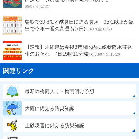
08/07(金)17:37
鳥取で39.6℃と酷暑日に迫る暑さ 35℃以上が続
出で今年一番の高温も(7日)
08/07(金)15:59
【速報】沖縄県は今後3時間以内に線状降水帯発
生のおそれ 7日15時10分発表
08/07(金)15:29
関連リンク
最新の梅雨入り・梅雨明け予想
大雨に備える防災知識
土砂災害に備える防災知識