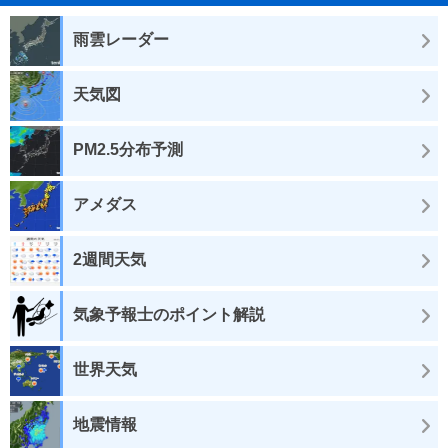
雨雲レーダー
天気図
PM2.5分布予測
アメダス
2週間天気
気象予報士のポイント解説
世界天気
地震情報