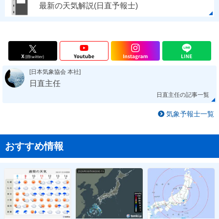
最新の天気解説(日直予報士)
[日本気象協会 本社]
日直主任
日直主任の記事一覧
気象予報士一覧
おすすめ情報