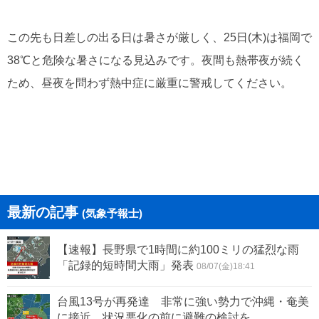
この先も日差しの出る日は暑さが厳しく、25日(木)は福岡で
38℃と危険な暑さになる見込みです。夜間も熱帯夜が続く
ため、昼夜を問わず熱中症に厳重に警戒してください。
最新の記事
(気象予報士)
【速報】長野県で1時間に約100ミリの猛烈な雨
「記録的短時間大雨」発表
08/07(金)18:41
台風13号が再発達 非常に強い勢力で沖縄・奄美
に接近 状況悪化の前に避難の検討を