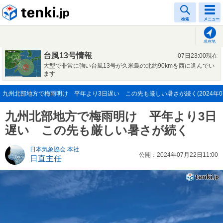
tenki.jp
検索
メニュー
現在地
台風13号情報
07日23:00現在
大型で非常に強い台風13号が久米島の北約90kmを西に進んでい
ます
九州北部地方で梅雨明け 平年より3日遅い この先も厳しい暑さが続く(2024年07
九州北部地方で梅雨明け 平年より3日
遅い この先も厳しい暑さが続く
日本気象協会 本社
公開：2024年07月22日11:00
日直主任