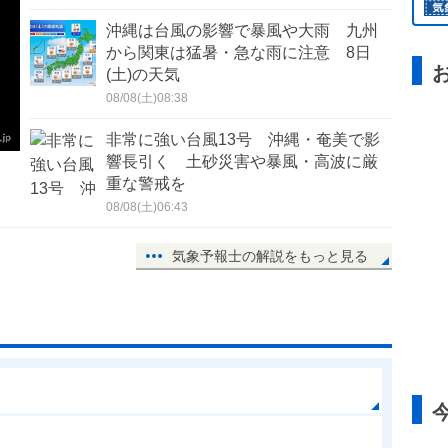
沖縄は台風の影響で暴風や大雨 九州
から関東は猛暑・急な雨に注意 8日
(土)の天気
さ
08/08(土)08:38
非常に強い台風13号 沖縄・奄美で影
響長引く 土砂災害や暴風・高波に厳
重な警戒を
08/08(土)06:43
気象予報士の解説をもっと見る