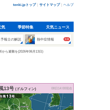
tenki.jpトップ
｜
サイトマップ
｜
ヘルプ
天気
季節特集
天気ニュース
象予報士の解説
熱中症情報
注目
避難を(2026年06月13日)
風13号
(ドルフィン)
08日14:00現在