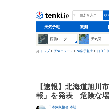
tenki.jp
検
天気予報
観測
雨雲レーダー
天気図
トップ
天気ニュース
気象予報士
日直主
【速報】北海道旭川市
報」を発表 危険な
日本気象協会 本社