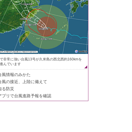
で非常に強い台風13号が久米島の西北西約160kmを
進んでいます
台風情報のみかた
台風の接近、上陸に備えて
知る防災
アプリで台風進路予報を確認