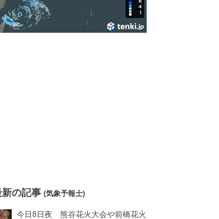
最新の記事
(気象予報士)
今日8日夜 熊谷花火大会や前橋花火