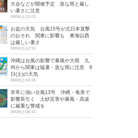
大会などが開催予定 急な雨と厳し
い暑さに注意
08/08(土)15:03
お盆の天気 台風15号が北日本直撃
のおそれ 関東に影響も 東海以西
は厳しい暑さ
08/08(土)12:50
沖縄は台風の影響で暴風や大雨 九
州から関東は猛暑・急な雨に注意 8
日(土)の天気
08/08(土)08:38
非常に強い台風13号 沖縄・奄美で
影響長引く 土砂災害や暴風・高波
に厳重な警戒を
08/08(土)06:43