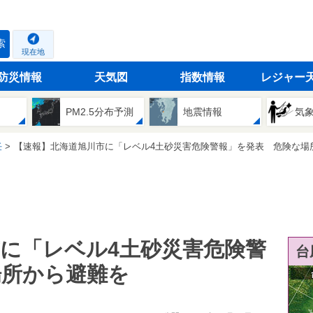
索
現在地
防災情報
天気図
指数情報
レジャー
PM2.5分布予測
地震情報
気
任
【速報】北海道旭川市に「レベル4土砂災害危険警報」を発表 危険な場所から
に「レベル4土砂災害危険警
台
場所から避難を