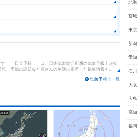
北海
宮城
東京
新潟
愛知
す！ 「日直予報士」は、日本気象協会所属の気象予報士が交
気、季節の話題など皆さんの生活に密着した気象情報も...
石川
気象予報士一覧
大阪
広島
高知
福岡