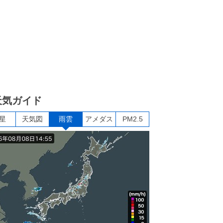
天気ガイド
星
天気図
雨雲
アメダス
PM2.5