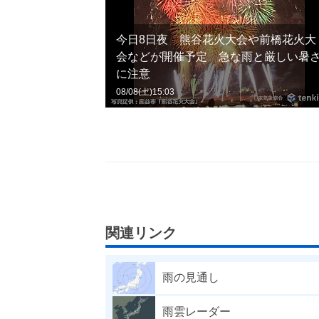
今日8日夜 熊谷花火大会や前橋花火大
会などが開催予定 急な雨と厳しい暑
に注意
08/08(土)15:03
関連リンク
雨の見通し
雨雲レーダー